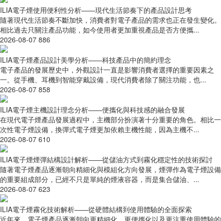
ILIA電子煙使用便利性分析——現代生活節奏下的產品設計思考
隨著現代生活節奏不斷加快，消費者對電子產品的需求也正在發生變化。
相比過去只關注產品功能，如今使用者更加重視產品是否方便攜...
2026-08-07
886
ILIA電子煙產品設計美學分析——科技產品中的簡約理念
電子產品的發展歷史中，外觀設計一直是影響消費者選擇的重要因素之
一。從手機、耳機到智能穿戴設備，現代消費者除了關注功能，也...
2026-08-07
858
ILIA電子煙主機設計理念分析——便攜化與科技感的融合發展
在現代電子煙產品發展過程中，主機部分扮演著十分重要的角色。相比一
次性電子煙設備，換彈式電子煙更加依賴主機性能，因為主機不...
2026-08-07
610
ILIA電子煙煙彈結構設計解析——從儲油方式到霧化穩定性的技術探討
隨著電子煙產品逐漸朝向精細化與模組化方向發展，煙彈作為電子煙設備
的重要組成部分，已經不只是單純的煙液容器，而是集合儲油、...
2026-08-07
623
ILIA電子煙霧化技術解析——從硬體結構到使用體驗的全面探索
近年來，電子煙產品逐漸朝向更精細化、更便攜化以及更注重使用體驗的