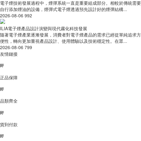
電子煙技術發展過程中，煙彈系統一直是重要組成部分。相較於傳統需要
自行添加煙油的設備，煙彈式電子煙透過預先設計好的煙彈結構...
2026-08-06
992
ILIA電子煙產品設計演變與現代霧化科技發展
隨著電子煙產業逐漸發展，消費者對電子煙產品的需求已經從單純追求方
便性，轉向更加重視產品設計、使用體驗以及技術穩定性。在眾...
2026-08-06
799
友情鏈接
好
正品保障
好
品類齊全
好
貨到付款
好