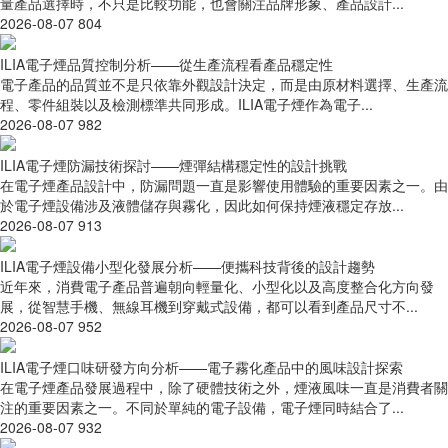
量產品選擇時，不只是比較功能，也會關注品牌形象、產品設計...
2026-08-07
804
ILIA電子煙品質控制分析——從生產流程看產品穩定性
電子產品的品質並不是只依靠外觀設計決定，而是由原材料選擇、生產流
程、零件組裝以及檢測標準共同形成。ILIA電子煙作為電子...
2026-08-07
982
ILIA電子煙防漏技術探討——煙彈結構穩定性的設計挑戰
在電子煙產品設計中，防漏問題一直是影響使用體驗的重要因素之一。由
於電子煙設備涉及液體儲存與霧化，因此如何保持煙液穩定存放...
2026-08-07
913
ILIA電子煙設備小型化發展分析——便攜科技背後的設計趨勢
近年來，消費電子產品普遍朝向輕量化、小型化以及高度整合化方向發
展，從智慧手機、無線耳機到穿戴式設備，都可以看到產品尺寸不...
2026-08-07
952
ILIA電子煙口味研發方向分析——電子霧化產品中的風味設計探索
在電子煙產品發展過程中，除了硬體技術之外，煙液風味一直是消費者關
注的重要因素之一。不同於單純的電子設備，電子煙同時結合了...
2026-08-07
932