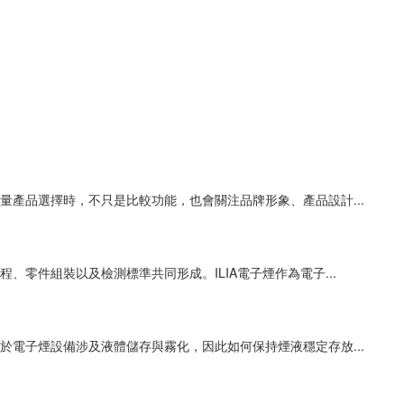
產品選擇時，不只是比較功能，也會關注品牌形象、產品設計...
零件組裝以及檢測標準共同形成。ILIA電子煙作為電子...
電子煙設備涉及液體儲存與霧化，因此如何保持煙液穩定存放...