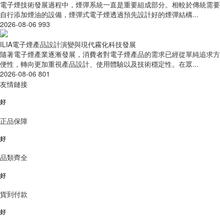
電子煙技術發展過程中，煙彈系統一直是重要組成部分。相較於傳統需要
自行添加煙油的設備，煙彈式電子煙透過預先設計好的煙彈結構...
2026-08-06
993
ILIA電子煙產品設計演變與現代霧化科技發展
隨著電子煙產業逐漸發展，消費者對電子煙產品的需求已經從單純追求方
便性，轉向更加重視產品設計、使用體驗以及技術穩定性。在眾...
2026-08-06
801
友情鏈接
好
正品保障
好
品類齊全
好
貨到付款
好