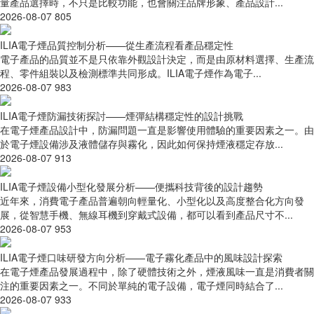
量產品選擇時，不只是比較功能，也會關注品牌形象、產品設計...
2026-08-07
805
ILIA電子煙品質控制分析——從生產流程看產品穩定性
電子產品的品質並不是只依靠外觀設計決定，而是由原材料選擇、生產流
程、零件組裝以及檢測標準共同形成。ILIA電子煙作為電子...
2026-08-07
983
ILIA電子煙防漏技術探討——煙彈結構穩定性的設計挑戰
在電子煙產品設計中，防漏問題一直是影響使用體驗的重要因素之一。由
於電子煙設備涉及液體儲存與霧化，因此如何保持煙液穩定存放...
2026-08-07
913
ILIA電子煙設備小型化發展分析——便攜科技背後的設計趨勢
近年來，消費電子產品普遍朝向輕量化、小型化以及高度整合化方向發
展，從智慧手機、無線耳機到穿戴式設備，都可以看到產品尺寸不...
2026-08-07
953
ILIA電子煙口味研發方向分析——電子霧化產品中的風味設計探索
在電子煙產品發展過程中，除了硬體技術之外，煙液風味一直是消費者關
注的重要因素之一。不同於單純的電子設備，電子煙同時結合了...
2026-08-07
933