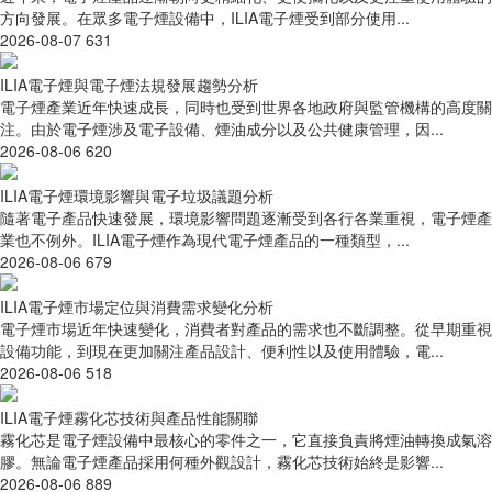
方向發展。在眾多電子煙設備中，ILIA電子煙受到部分使用...
2026-08-07
631
ILIA電子煙與電子煙法規發展趨勢分析
電子煙產業近年快速成長，同時也受到世界各地政府與監管機構的高度關
注。由於電子煙涉及電子設備、煙油成分以及公共健康管理，因...
2026-08-06
620
ILIA電子煙環境影響與電子垃圾議題分析
隨著電子產品快速發展，環境影響問題逐漸受到各行各業重視，電子煙產
業也不例外。ILIA電子煙作為現代電子煙產品的一種類型，...
2026-08-06
679
ILIA電子煙市場定位與消費需求變化分析
電子煙市場近年快速變化，消費者對產品的需求也不斷調整。從早期重視
設備功能，到現在更加關注產品設計、便利性以及使用體驗，電...
2026-08-06
518
ILIA電子煙霧化芯技術與產品性能關聯
霧化芯是電子煙設備中最核心的零件之一，它直接負責將煙油轉換成氣溶
膠。無論電子煙產品採用何種外觀設計，霧化芯技術始終是影響...
2026-08-06
889