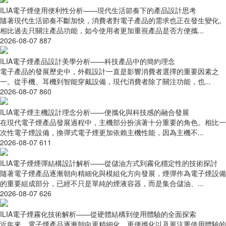
ILIA電子煙使用便利性分析——現代生活節奏下的產品設計思考
隨著現代生活節奏不斷加快，消費者對電子產品的需求也正在發生變化。
相比過去只關注產品功能，如今使用者更加重視產品是否方便攜...
2026-08-07
887
ILIA電子煙產品設計美學分析——科技產品中的簡約理念
電子產品的發展歷史中，外觀設計一直是影響消費者選擇的重要因素之
一。從手機、耳機到智能穿戴設備，現代消費者除了關注功能，也...
2026-08-07
860
ILIA電子煙主機設計理念分析——便攜化與科技感的融合發展
在現代電子煙產品發展過程中，主機部分扮演著十分重要的角色。相比一
次性電子煙設備，換彈式電子煙更加依賴主機性能，因為主機不...
2026-08-07
611
ILIA電子煙煙彈結構設計解析——從儲油方式到霧化穩定性的技術探討
隨著電子煙產品逐漸朝向精細化與模組化方向發展，煙彈作為電子煙設備
的重要組成部分，已經不只是單純的煙液容器，而是集合儲油、...
2026-08-07
626
ILIA電子煙霧化技術解析——從硬體結構到使用體驗的全面探索
近年來，電子煙產品逐漸朝向更精細化、更便攜化以及更注重使用體驗的