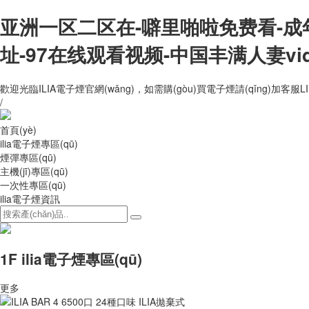
亚洲一区二区在-噼里啪啦免费看-成
址-97在线观看视频-中国丰满人妻vi
歡迎光臨ILIA電子煙官網(wǎng)，如需購(gòu)買電子煙請(qǐng)加客服LI
/
首頁(yè)
ilia電子煙專區(qū)
煙彈專區(qū)
主機(jī)專區(qū)
一次性專區(qū)
ilia電子煙資訊
1F ilia電子煙專區(qū)
更多