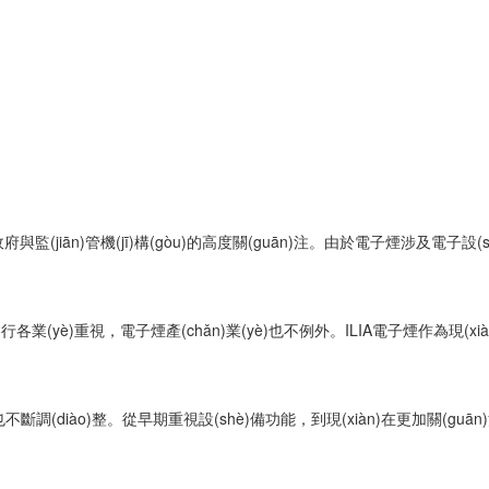
政府與監(jiān)管機(jī)構(gòu)的高度關(guān)注。由於電子煙涉及電子
行各業(yè)重視，電子煙產(chǎn)業(yè)也不例外。ILIA電子煙作為現(xià
不斷調(diào)整。從早期重視設(shè)備功能，到現(xiàn)在更加關(guān)注產