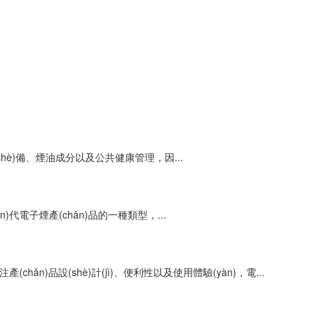
設(shè)備、煙油成分以及公共健康管理，因...
n)代電子煙產(chǎn)品的一種類型，...
(chǎn)品設(shè)計(jì)、便利性以及使用體驗(yàn)，電...