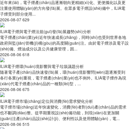
近年來(lái)，電子煙產(chǎn)品逐漸朝向更精細(xì)化、更便攜化以及更
注重使用體驗(yàn)的方向發(fā)展。在眾多電子煙設(shè)備中，ILIA電
子煙受到部分使用...
2026-08-07
629
ILIA電子煙與電子煙法規(guī)發(fā)展趨勢(shì)分析
電子煙產(chǎn)業(yè)近年快速成長(zhǎng)，同時(shí)也受到世界各地
政府與監(jiān)管機(jī)構(gòu)的高度關(guān)注。由於電子煙涉及電子設
(shè)備、煙油成分以及公共健康管理，因...
2026-08-06
618
ILIA電子煙環(huán)境影響與電子垃圾議題分析
隨著電子產(chǎn)品快速發(fā)展，環(huán)境影響問(wèn)題逐漸受到
各行各業(yè)重視，電子煙產(chǎn)業(yè)也不例外。ILIA電子煙作為現
(xiàn)代電子煙產(chǎn)品的一種類(lèi)型，...
2026-08-06
675
ILIA電子煙市場(chǎng)定位與消費(fèi)需求變化分析
電子煙市場(chǎng)近年快速變化，消費(fèi)者對(duì)產(chǎn)品的需求
也不斷調(diào)整。從早期重視設(shè)備功能，到現(xiàn)在更加關
(guān)注產(chǎn)品設(shè)計(jì)、便利性以及使用體驗(yàn)，電...
2026-08-06
515