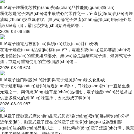
ILIA電子煙霧化芯技術(shù)與產(chǎn)品性能關(guān)聯(lián)
霧化芯是電子煙設(shè)備中最核心的零件之一，它直接負(fù)責(zé)將煙
油轉(zhuǎn)換成氣溶膠。無(wú)論電子煙產(chǎn)品採(cǎi)用何種外觀
設(shè)計(jì)，霧化芯技術(shù)始終是影響...
2026-08-06
886
ILIA電子煙電池技術(shù)與續(xù)航設(shè)計(jì)分析
在電子煙產(chǎn)品結(jié)構(gòu)中，電池系統(tǒng)是影響設(shè)備
使用體驗(yàn)的重要組成部分。無(wú)論是拋棄式電子煙、煙彈式電子
煙，或是可重複使用的主機(jī)設(shè)備...
2026-08-06
674
ILIA電子煙口味設(shè)計(jì)與電子煙風(fēng)味文化形成
電子煙市場(chǎng)發(fā)展過(guò)程中，口味設(shè)計(jì)一直是重要
元素之一。與傳統(tǒng)煙草產(chǎn)品相比，電子煙產(chǎn)品通常提
供更多樣化的風(fēng)味選擇，因此形成了獨(dú)...
2026-08-06
987
ILIA電子煙拋棄式產(chǎn)品形式與市場(chǎng)發(fā)展趨勢(shì)分析
近年來(lái)，拋棄式電子煙在全球電子煙市場(chǎng)中成為受到關
(guān)注的產(chǎn)品形式之一。相比傳統(tǒng)電子煙設(shè)備，拋棄
式電子煙通常將電池、煙油與霧化...