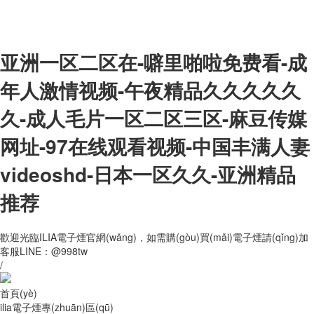
亚洲一区二区在-噼里啪啦免费看-成
年人激情视频-午夜精品久久久久久
久-成人毛片一区二区三区-麻豆传媒
网址-97在线观看视频-中国丰满人妻
videoshd-日本一区久久-亚洲精品
推荐
歡迎光臨ILIA電子煙官網(wǎng)，如需購(gòu)買(mǎi)電子煙請(qǐng)加
客服LINE：@998tw
/
首頁(yè)
ilia電子煙專(zhuān)區(qū)