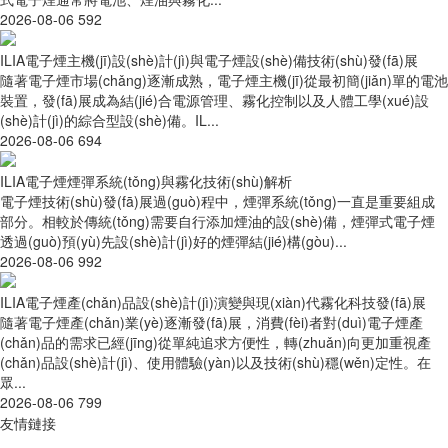
2026-08-06
592
ILIA電子煙主機(jī)設(shè)計(jì)與電子煙設(shè)備技術(shù)發(fā)展
隨著電子煙市場(chǎng)逐漸成熟，電子煙主機(jī)從最初簡(jiǎn)單的電池
裝置，發(fā)展成為結(jié)合電源管理、霧化控制以及人體工學(xué)設
(shè)計(jì)的綜合型設(shè)備。IL...
2026-08-06
694
ILIA電子煙煙彈系統(tǒng)與霧化技術(shù)解析
電子煙技術(shù)發(fā)展過(guò)程中，煙彈系統(tǒng)一直是重要組成
部分。相較於傳統(tǒng)需要自行添加煙油的設(shè)備，煙彈式電子煙
透過(guò)預(yù)先設(shè)計(jì)好的煙彈結(jié)構(gòu)...
2026-08-06
992
ILIA電子煙產(chǎn)品設(shè)計(jì)演變與現(xiàn)代霧化科技發(fā)展
隨著電子煙產(chǎn)業(yè)逐漸發(fā)展，消費(fèi)者對(duì)電子煙產
(chǎn)品的需求已經(jīng)從單純追求方便性，轉(zhuǎn)向更加重視產
(chǎn)品設(shè)計(jì)、使用體驗(yàn)以及技術(shù)穩(wěn)定性。在
眾...
2026-08-06
799
友情鏈接