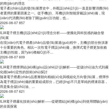
的簡(jiǎn)約理念
電子產(chǎn)品的發(fā)展歷史中，外觀設(shè)計(jì)一直是影響消費(fèi)
者選擇的重要因素之一。從手機(jī)、耳機(jī)到智能穿戴設(shè)備，現
(xiàn)代消費(fèi)者除了關(guān)注功能，也...
2026-08-07
857
ILIA電子煙主機(jī)設(shè)計(jì)理念分析——便攜化與科技感的融合發
(fā)展
在現(xiàn)代電子煙產(chǎn)品發(fā)展過(guò)程中，主機(jī)部分扮演著
十分重要的角色。相比一次性電子煙設(shè)備，換彈式電子煙更加依賴
主機(jī)性能，因?yàn)橹鳈C(jī)不...
2026-08-07
609
ILIA電子煙煙彈結(jié)構(gòu)設(shè)計(jì)解析——從儲(chǔ)油方式到霧
化穩(wěn)定性的技術(shù)探討
隨著電子煙產(chǎn)品逐漸朝向精細(xì)化與模組化方向發(fā)展，煙彈作
為電子煙設(shè)備的重要組成部分，已經(jīng)不只是單純的煙液容器，
而是集合儲(chǔ)油、...
2026-08-07
621
ILIA電子煙霧化技術(shù)解析——從硬體結(jié)構(gòu)到使用體驗(yàn)
的全面探索