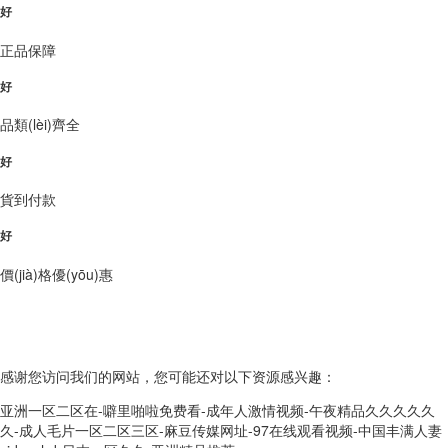
好
正品保障
好
品類(lèi)齊全
好
貨到付款
好
價(jià)格優(yōu)惠
Copyright?2022-2028 ILIA哩亞電子煙官網(wǎng) 版權(quán)所有!
網(wǎng)站地圖
感谢您访问我们的网站，您可能还对以下资源感兴趣：
亚洲一区二区在-噼里啪啦免费看-成年人激情视频-午夜精品久久久久久
久-成人毛片一区二区三区-麻豆传媒网址-97在线观看视频-中国丰满人妻