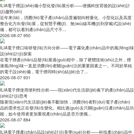
ILIA電子煙設(shè)備小型化發(fā)展分析——便攜科技背後的設(shè)計
(jì)趨勢(shì)
近年來(lái)，消費(fèi)電子產(chǎn)品普遍朝向輕量化、小型化以及高度
整合化方向發(fā)展，從智慧手機(jī)、無(wú)線耳機(jī)到穿戴式設(shè)
備，都可以看到產(chǎn)品尺寸不...
2026-08-07
950
ILIA電子煙口味研發(fā)方向分析——電子霧化產(chǎn)品中的風(fēng)味
設(shè)計(jì)探索
在電子煙產(chǎn)品發(fā)展過(guò)程中，除了硬體技術(shù)之外，煙
液風(fēng)味一直是消費(fèi)者關(guān)注的重要因素之一。不同於單純
的電子設(shè)備，電子煙同時(shí)結(jié)合了...
2026-08-07
931
ILIA電子煙使用便利性分析——現(xiàn)代生活節(jié)奏下的產(chǎn)品設
(shè)計(jì)思考
隨著現(xiàn)代生活節(jié)奏不斷加快，消費(fèi)者對(duì)電子產(chǎn)
品的需求也正在發(fā)生變化。相比過(guò)去只關(guān)注產(chǎn)品功
能，如今使用者更加重視產(chǎn)品是否方便攜...
2026-08-07
884
ILIA電子煙產(chǎn)品設(shè)計(jì)美學(xué)分析——科技產(chǎn)品中