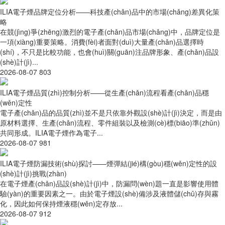
ILIA電子煙品牌定位分析——科技產(chǎn)品中的市場(chǎng)差異化策
略
在競(jìng)爭(zhēng)激烈的電子產(chǎn)品市場(chǎng)中，品牌定位是
一項(xiàng)重要策略。消費(fèi)者面對(duì)大量產(chǎn)品選擇時
(shí)，不只是比較功能，也會(huì)關(guān)注品牌形象、產(chǎn)品設
(shè)計(jì)...
2026-08-07
803
ILIA電子煙品質(zhì)控制分析——從生產(chǎn)流程看產(chǎn)品穩
(wěn)定性
電子產(chǎn)品的品質(zhì)並不是只依靠外觀設(shè)計(jì)決定，而是由
原材料選擇、生產(chǎn)流程、零件組裝以及檢測(cè)標(biāo)準(zhǔn)
共同形成。ILIA電子煙作為電子...
2026-08-07
981
ILIA電子煙防漏技術(shù)探討——煙彈結(jié)構(gòu)穩(wěn)定性的設
(shè)計(jì)挑戰(zhàn)
在電子煙產(chǎn)品設(shè)計(jì)中，防漏問(wèn)題一直是影響使用體
驗(yàn)的重要因素之一。由於電子煙設(shè)備涉及液體儲(chǔ)存與霧
化，因此如何保持煙液穩(wěn)定存放...
2026-08-07
912