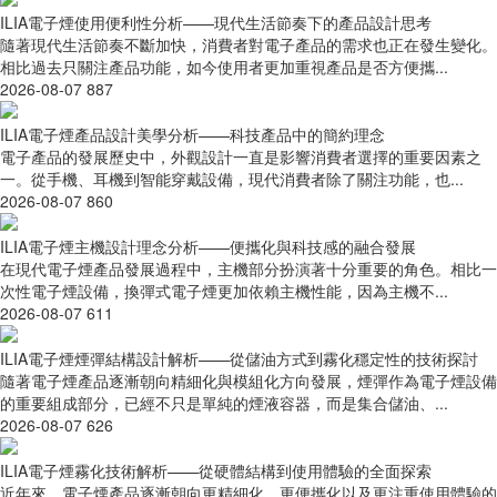
ILIA電子煙使用便利性分析——現代生活節奏下的產品設計思考
隨著現代生活節奏不斷加快，消費者對電子產品的需求也正在發生變化。
相比過去只關注產品功能，如今使用者更加重視產品是否方便攜...
2026-08-07
887
ILIA電子煙產品設計美學分析——科技產品中的簡約理念
電子產品的發展歷史中，外觀設計一直是影響消費者選擇的重要因素之
一。從手機、耳機到智能穿戴設備，現代消費者除了關注功能，也...
2026-08-07
860
ILIA電子煙主機設計理念分析——便攜化與科技感的融合發展
在現代電子煙產品發展過程中，主機部分扮演著十分重要的角色。相比一
次性電子煙設備，換彈式電子煙更加依賴主機性能，因為主機不...
2026-08-07
611
ILIA電子煙煙彈結構設計解析——從儲油方式到霧化穩定性的技術探討
隨著電子煙產品逐漸朝向精細化與模組化方向發展，煙彈作為電子煙設備
的重要組成部分，已經不只是單純的煙液容器，而是集合儲油、...
2026-08-07
626
ILIA電子煙霧化技術解析——從硬體結構到使用體驗的全面探索
近年來，電子煙產品逐漸朝向更精細化、更便攜化以及更注重使用體驗的