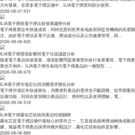
方向發展。在眾多電子煙設備中，ILIA電子煙受到部分使用...
2026-08-07
631
ILIA電子煙與電子煙法規發展趨勢分析
電子煙產業近年快速成長，同時也受到世界各地政府與監管機構的高度關
注。由於電子煙涉及電子設備、煙油成分以及公共健康管理，因...
2026-08-06
620
ILIA電子煙環境影響與電子垃圾議題分析
隨著電子產品快速發展，環境影響問題逐漸受到各行各業重視，電子煙產
業也不例外。ILIA電子煙作為現代電子煙產品的一種類型，...
2026-08-06
679
ILIA電子煙市場定位與消費需求變化分析
電子煙市場近年快速變化，消費者對產品的需求也不斷調整。從早期重視
設備功能，到現在更加關注產品設計、便利性以及使用體驗，電...
2026-08-06
518
ILIA電子煙霧化芯技術與產品性能關聯
霧化芯是電子煙設備中最核心的零件之一，它直接負責將煙油轉換成氣溶
膠。無論電子煙產品採用何種外觀設計，霧化芯技術始終是影響...
2026-08-06
889