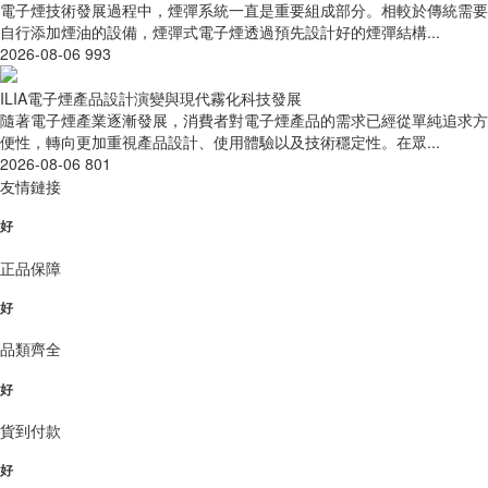
電子煙技術發展過程中，煙彈系統一直是重要組成部分。相較於傳統需要
自行添加煙油的設備，煙彈式電子煙透過預先設計好的煙彈結構...
2026-08-06
993
ILIA電子煙產品設計演變與現代霧化科技發展
隨著電子煙產業逐漸發展，消費者對電子煙產品的需求已經從單純追求方
便性，轉向更加重視產品設計、使用體驗以及技術穩定性。在眾...
2026-08-06
801
友情鏈接
好
正品保障
好
品類齊全
好
貨到付款
好