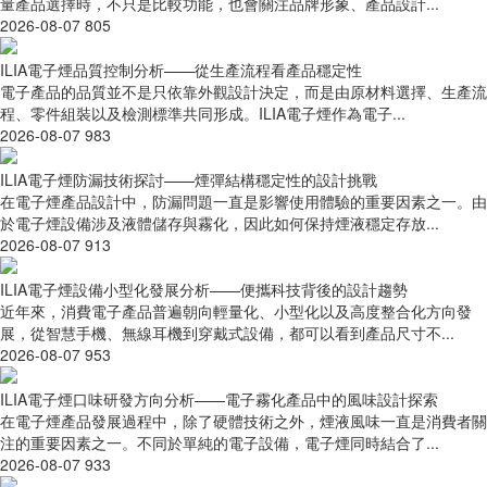
量產品選擇時，不只是比較功能，也會關注品牌形象、產品設計...
2026-08-07
805
ILIA電子煙品質控制分析——從生產流程看產品穩定性
電子產品的品質並不是只依靠外觀設計決定，而是由原材料選擇、生產流
程、零件組裝以及檢測標準共同形成。ILIA電子煙作為電子...
2026-08-07
983
ILIA電子煙防漏技術探討——煙彈結構穩定性的設計挑戰
在電子煙產品設計中，防漏問題一直是影響使用體驗的重要因素之一。由
於電子煙設備涉及液體儲存與霧化，因此如何保持煙液穩定存放...
2026-08-07
913
ILIA電子煙設備小型化發展分析——便攜科技背後的設計趨勢
近年來，消費電子產品普遍朝向輕量化、小型化以及高度整合化方向發
展，從智慧手機、無線耳機到穿戴式設備，都可以看到產品尺寸不...
2026-08-07
953
ILIA電子煙口味研發方向分析——電子霧化產品中的風味設計探索
在電子煙產品發展過程中，除了硬體技術之外，煙液風味一直是消費者關
注的重要因素之一。不同於單純的電子設備，電子煙同時結合了...
2026-08-07
933