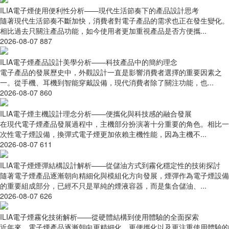
ILIA電子煙使用便利性分析——現代生活節奏下的產品設計思考
隨著現代生活節奏不斷加快，消費者對電子產品的需求也正在發生變化。
相比過去只關注產品功能，如今使用者更加重視產品是否方便攜...
2026-08-07
887
ILIA電子煙產品設計美學分析——科技產品中的簡約理念
電子產品的發展歷史中，外觀設計一直是影響消費者選擇的重要因素之
一。從手機、耳機到智能穿戴設備，現代消費者除了關注功能，也...
2026-08-07
860
ILIA電子煙主機設計理念分析——便攜化與科技感的融合發展
在現代電子煙產品發展過程中，主機部分扮演著十分重要的角色。相比一
次性電子煙設備，換彈式電子煙更加依賴主機性能，因為主機不...
2026-08-07
611
ILIA電子煙煙彈結構設計解析——從儲油方式到霧化穩定性的技術探討
隨著電子煙產品逐漸朝向精細化與模組化方向發展，煙彈作為電子煙設備
的重要組成部分，已經不只是單純的煙液容器，而是集合儲油、...
2026-08-07
626
ILIA電子煙霧化技術解析——從硬體結構到使用體驗的全面探索
近年來，電子煙產品逐漸朝向更精細化、更便攜化以及更注重使用體驗的