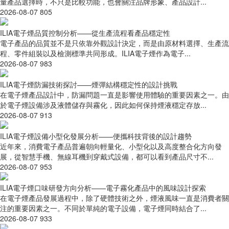
量產品選擇時，不只是比較功能，也會關注品牌形象、產品設計...
2026-08-07
805
ILIA電子煙品質控制分析——從生產流程看產品穩定性
電子產品的品質並不是只依靠外觀設計決定，而是由原材料選擇、生產流
程、零件組裝以及檢測標準共同形成。ILIA電子煙作為電子...
2026-08-07
983
ILIA電子煙防漏技術探討——煙彈結構穩定性的設計挑戰
在電子煙產品設計中，防漏問題一直是影響使用體驗的重要因素之一。由
於電子煙設備涉及液體儲存與霧化，因此如何保持煙液穩定存放...
2026-08-07
913
ILIA電子煙設備小型化發展分析——便攜科技背後的設計趨勢
近年來，消費電子產品普遍朝向輕量化、小型化以及高度整合化方向發
展，從智慧手機、無線耳機到穿戴式設備，都可以看到產品尺寸不...
2026-08-07
953
ILIA電子煙口味研發方向分析——電子霧化產品中的風味設計探索
在電子煙產品發展過程中，除了硬體技術之外，煙液風味一直是消費者關
注的重要因素之一。不同於單純的電子設備，電子煙同時結合了...
2026-08-07
933