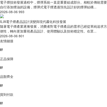
電子煙技術發展過程中，煙彈系統一直是重要組成部分。相較於傳統需要
自行添加煙油的設備，煙彈式電子煙透過預先設計好的煙彈結構...
2026-08-06
993
ILIA電子煙產品設計演變與現代霧化科技發展
隨著電子煙產業逐漸發展，消費者對電子煙產品的需求已經從單純追求方
便性，轉向更加重視產品設計、使用體驗以及技術穩定性。在眾...
2026-08-06
801
友情鏈接
好
正品保障
好
品類齊全
好
貨到付款
好