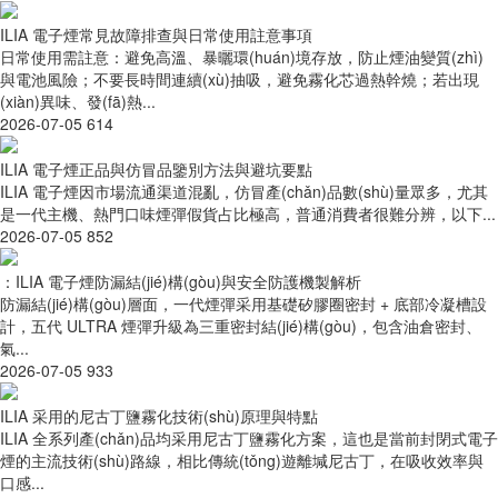
ILIA 電子煙常見故障排查與日常使用註意事項
日常使用需註意：避免高溫、暴曬環(huán)境存放，防止煙油變質(zhì)
與電池風險；不要長時間連續(xù)抽吸，避免霧化芯過熱幹燒；若出現
(xiàn)異味、發(fā)熱...
2026-07-05
614
ILIA 電子煙正品與仿冒品鑒別方法與避坑要點
ILIA 電子煙因市場流通渠道混亂，仿冒產(chǎn)品數(shù)量眾多，尤其
是一代主機、熱門口味煙彈假貨占比極高，普通消費者很難分辨，以下...
2026-07-05
852
：ILIA 電子煙防漏結(jié)構(gòu)與安全防護機製解析
防漏結(jié)構(gòu)層面，一代煙彈采用基礎矽膠圈密封 + 底部冷凝槽設
計，五代 ULTRA 煙彈升級為三重密封結(jié)構(gòu)，包含油倉密封、
氣...
2026-07-05
933
ILIA 采用的尼古丁鹽霧化技術(shù)原理與特點
ILIA 全系列產(chǎn)品均采用尼古丁鹽霧化方案，這也是當前封閉式電子
煙的主流技術(shù)路線，相比傳統(tǒng)遊離堿尼古丁，在吸收效率與
口感...