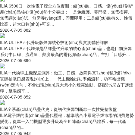
ILIA 6500口一次性電子煙全方位實測：續(xù)航、口感、優(yōu)點剖析
產(chǎn)品核心優(yōu)勢十分突出：一是免維護、零門檻，無需換彈、
無需調(diào)試、無需養(yǎng)護，即開即用；二是續(xù)航持久、性價
比高，超大口數(shù)+可充...
2026-07-05
882
ILIA ULTRA五代升級版煙彈核心技術(shù)與實測體驗詳解
ILIA ULTRA五代煙彈是品牌疊代升級的核心產(chǎn)品，也是目前換彈
系列中口碑、流通量、熱度最高的霧化彈產(chǎn)品，主打「口感升...
2026-07-05
690
ILIA一代換彈主機深度測評：做工、口感、故障與真?zhèn)稳馕?/div>
實際抽吸口感表現(xiàn)上，一代主機輸出功率偏溫和，功率輸出穩
(wěn)定均勻，不會出現(xiàn)忽大忽小的煙霧波動。搭配3%尼古丁鹽煙
彈，擊喉感平...
2026-07-05
852
ILIA全系產(chǎn)品疊代史：從初代換彈到新款一次性完整復盤
ILIA電子煙的產(chǎn)品疊代歷程，精準貼合小眾電子煙市場的消費趨勢
變化，從單一入門機型逐步升級為全矩陣產(chǎn)品體系，每一代產
(chǎn)品的...
2026-07-05
942