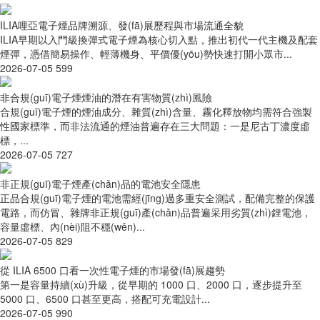
ILIA哩亞電子煙品牌溯源、發(fā)展歷程與市場流通全貌
ILIA早期以入門級換彈式電子煙為核心切入點，推出初代一代主機及配套
煙彈，憑借簡易操作、輕薄機身、平價優(yōu)勢快速打開小眾市...
2026-07-05
599
非合規(guī)電子煙煙油的潛在有害物質(zhì)風險
合規(guī)電子煙的煙油成分、雜質(zhì)含量、霧化釋放物均需符合強製
性國家標準，而非法流通的煙油普遍存在三大問題：一是尼古丁濃度虛
標，...
2026-07-05
727
非正規(guī)電子煙產(chǎn)品的電池安全隱患
正品合規(guī)電子煙的電池需經(jīng)過多重安全測試，配備完整的保護
電路，而仿冒、雜牌非正規(guī)產(chǎn)品普遍采用劣質(zhì)鋰電池，
容量虛標、內(nèi)阻不穩(wěn)...
2026-07-05
829
從 ILIA 6500 口看一次性電子煙的市場發(fā)展趨勢
第一是容量持續(xù)升級，從早期的 1000 口、2000 口，逐步提升至
5000 口、6500 口甚至更高，搭配可充電設計...
2026-07-05
990