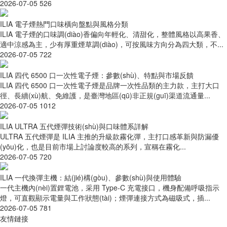
2026-07-05
526
ILIA 電子煙熱門口味橫向盤點與風格分類
ILIA 電子煙的口味調(diào)香偏向年輕化、清甜化，整體風格以高果香、
適中涼感為主，少有厚重煙草調(diào)，可按風味方向分為四大類，不...
2026-07-05
722
ILIA 四代 6500 口一次性電子煙：參數(shù)、特點與市場反饋
ILIA 四代 6500 口一次性電子煙是品牌一次性品類的主力款，主打大口
徑、長續(xù)航、免維護，是臺灣地區(qū)非正規(guī)渠道流通量...
2026-07-05
1012
ILIA ULTRA 五代煙彈技術(shù)與口味體系詳解
ULTRA 五代煙彈是 ILIA 主推的升級款霧化彈，主打口感革新與防漏優
(yōu)化，也是目前市場上討論度較高的系列，宣稱在霧化...
2026-07-05
720
ILIA 一代換彈主機：結(jié)構(gòu)、參數(shù)與使用體驗
一代主機內(nèi)置鋰電池，采用 Type-C 充電接口，機身配備呼吸指示
燈，可直觀顯示電量與工作狀態(tài)；煙彈連接方式為磁吸式，插...
2026-07-05
781
友情鏈接