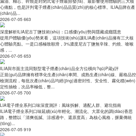
漏油、糊芯、幹燒是封閉式電子煙最頻發(fā)、最影響使用體驗的三大核
心痛點，也是評判電子煙產(chǎn)品品質(zhì)的核心標準。ILIA品牌在產
(chǎn)品...
2026-07-05
663
深度解析ILIA尼古丁鹽技術(shù)：口感優(yōu)勢與隱藏成癮隱患
從用戶體驗優(yōu)勢來看，這項技術(shù)讓ILIA產(chǎn)品擁有三大核
心體驗亮點。一是口感極致順滑，3%濃度尼古丁鹽無辛辣、灼燒、嗆喉
感，...
2026-07-05
653
ILIA與市面主流同類型電子煙產(chǎn)品全方位橫向?qū)Ρ葴y評
正規(guī)品牌擁有標準化生產(chǎn)車間、成熟生產(chǎn)線、嚴格品控
檢測流程，每批次產(chǎn)品均經(jīng)過密封性、安全性、霧化穩(wěn)
定性抽檢，次品率極低，整...
2026-07-05
700
LIA電子煙全系列口味深度測評：風味拆解、適配人群、避坑指南
ILIA電子煙全系列口味延續(xù)年輕化、潮流化、大眾化的調(diào)香思
路，整體以「清爽低膩、涼感適中、還原度高」為核心風格，摒棄傳統
(tǒng)...
2026-07-05
919