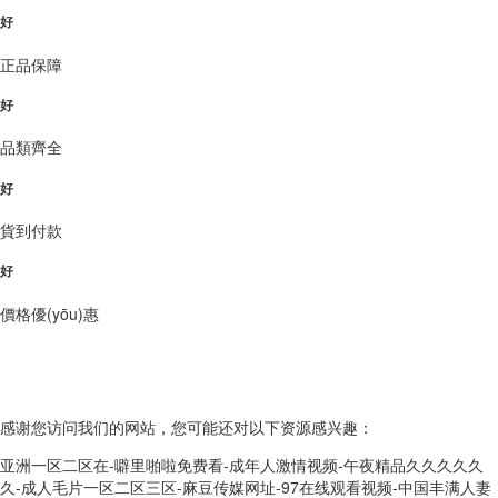
好
正品保障
好
品類齊全
好
貨到付款
好
價格優(yōu)惠
Copyright?2022-2028 ILIA哩亞電子煙官網(wǎng) 版權(quán)所有!
網(wǎng)站地圖
感谢您访问我们的网站，您可能还对以下资源感兴趣：
亚洲一区二区在-噼里啪啦免费看-成年人激情视频-午夜精品久久久久久
久-成人毛片一区二区三区-麻豆传媒网址-97在线观看视频-中国丰满人妻