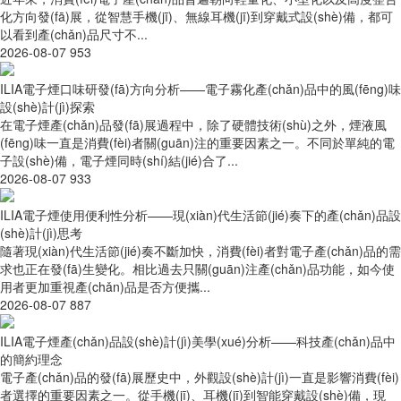
化方向發(fā)展，從智慧手機(jī)、無線耳機(jī)到穿戴式設(shè)備，都可
以看到產(chǎn)品尺寸不...
2026-08-07
953
ILIA電子煙口味研發(fā)方向分析——電子霧化產(chǎn)品中的風(fēng)味
設(shè)計(jì)探索
在電子煙產(chǎn)品發(fā)展過程中，除了硬體技術(shù)之外，煙液風
(fēng)味一直是消費(fèi)者關(guān)注的重要因素之一。不同於單純的電
子設(shè)備，電子煙同時(shí)結(jié)合了...
2026-08-07
933
ILIA電子煙使用便利性分析——現(xiàn)代生活節(jié)奏下的產(chǎn)品設
(shè)計(jì)思考
隨著現(xiàn)代生活節(jié)奏不斷加快，消費(fèi)者對電子產(chǎn)品的需
求也正在發(fā)生變化。相比過去只關(guān)注產(chǎn)品功能，如今使
用者更加重視產(chǎn)品是否方便攜...
2026-08-07
887
ILIA電子煙產(chǎn)品設(shè)計(jì)美學(xué)分析——科技產(chǎn)品中
的簡約理念
電子產(chǎn)品的發(fā)展歷史中，外觀設(shè)計(jì)一直是影響消費(fèi)
者選擇的重要因素之一。從手機(jī)、耳機(jī)到智能穿戴設(shè)備，現