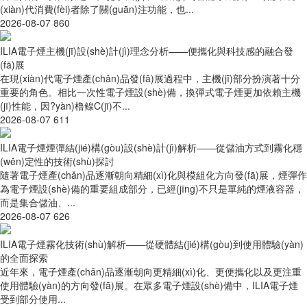
(xiàn)代消費(fèi)者除了關(guān)注功能，也...
2026-08-07
860
ILIA電子煙主機(jī)設(shè)計(jì)理念分析——便攜化與科技感的融合發
(fā)展
在現(xiàn)代電子煙產(chǎn)品發(fā)展過程中，主機(jī)部分扮演著十分
重要的角色。相比一次性電子煙設(shè)備，換彈式電子煙更加依賴主機
(jī)性能，因?yàn)橹鳈C(jī)不...
2026-08-07
611
ILIA電子煙煙彈結(jié)構(gòu)設(shè)計(jì)解析——從儲油方式到霧化穩
(wěn)定性的技術(shù)探討
隨著電子煙產(chǎn)品逐漸朝向精細(xì)化與模組化方向發(fā)展，煙彈作
為電子煙設(shè)備的重要組成部分，已經(jīng)不只是單純的煙液容器，
而是集合儲油、...
2026-08-07
626
ILIA電子煙霧化技術(shù)解析——從硬體結(jié)構(gòu)到使用體驗(yàn)
的全面探索
近年來，電子煙產(chǎn)品逐漸朝向更精細(xì)化、更便攜化以及更注重
使用體驗(yàn)的方向發(fā)展。在眾多電子煙設(shè)備中，ILIA電子煙
受到部分使用...