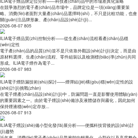
ILIA電子煙品牌定位分析——科技產(chǎn)品中的市場差異化策略
在競爭激烈的電子產(chǎn)品市場中，品牌定位是一項(xiàng)重要策
略。消費(fèi)者面對大量產(chǎn)品選擇時(shí)，不只是比較功能，也會
關(guān)注品牌形象、產(chǎn)品設(shè)計(jì)...
2026-08-07
805
ILIA電子煙品質(zhì)控制分析——從生產(chǎn)流程看產(chǎn)品穩
(wěn)定性
電子產(chǎn)品的品質(zhì)並不是只依靠外觀設(shè)計(jì)決定，而是由
原材料選擇、生產(chǎn)流程、零件組裝以及檢測標(biāo)準(zhǔn)共同
形成。ILIA電子煙作為電子...
2026-08-07
983
ILIA電子煙防漏技術(shù)探討——煙彈結(jié)構(gòu)穩(wěn)定性的設
(shè)計(jì)挑戰(zhàn)
在電子煙產(chǎn)品設(shè)計(jì)中，防漏問題一直是影響使用體驗(yàn)
的重要因素之一。由於電子煙設(shè)備涉及液體儲存與霧化，因此如何
保持煙液穩(wěn)定存放...
2026-08-07
913
ILIA電子煙設(shè)備小型化發(fā)展分析——便攜科技背後的設(shè)計
(jì)趨勢
近年來，消費(fèi)電子產(chǎn)品普遍朝向輕量化、小型化以及高度整合