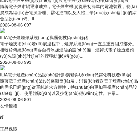
隨著電子煙市場逐漸成熟，電子煙主機(jī)從最初簡單的電池裝置，發(fā)
展成為結(jié)合電源管理、霧化控制以及人體工學(xué)設(shè)計(jì)的綜
合型設(shè)備。IL...
2026-08-06
697
ILIA電子煙煙彈系統(tǒng)與霧化技術(shù)解析
電子煙技術(shù)發(fā)展過程中，煙彈系統(tǒng)一直是重要組成部分。
相較於傳統(tǒng)需要自行添加煙油的設(shè)備，煙彈式電子煙透過預
(yù)先設(shè)計(jì)好的煙彈結(jié)構(gòu)...
2026-08-06
993
ILIA電子煙產(chǎn)品設(shè)計(jì)演變與現(xiàn)代霧化科技發(fā)展
隨著電子煙產(chǎn)業(yè)逐漸發(fā)展，消費(fèi)者對電子煙產(chǎn)品
的需求已經(jīng)從單純追求方便性，轉(zhuǎn)向更加重視產(chǎn)品設
(shè)計(jì)、使用體驗(yàn)以及技術(shù)穩(wěn)定性。在眾...
2026-08-06
801
友情鏈接
好
正品保障