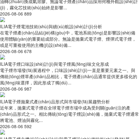
油轉(zhuǎn)換成氣溶膠。無論電子煙產(chǎn)品採用何種外觀設(shè)計
(jì)，霧化芯技術(shù)始終是影響...
2026-08-06
889
ILIA電子煙電池技術(shù)與續(xù)航設(shè)計(jì)分析
在電子煙產(chǎn)品結(jié)構(gòu)中，電池系統(tǒng)是影響設(shè)備
使用體驗(yàn)的重要組成部分。無論是拋棄式電子煙、煙彈式電子煙，
或是可重複使用的主機(jī)設(shè)備...
2026-08-06
678
ILIA電子煙口味設(shè)計(jì)與電子煙風(fēng)味文化形成
電子煙市場發(fā)展過程中，口味設(shè)計(jì)一直是重要元素之一。與
傳統(tǒng)煙草產(chǎn)品相比，電子煙產(chǎn)品通常提供更多樣化的
風(fēng)味選擇，因此形成了獨(dú)...
2026-08-06
987
ILIA電子煙拋棄式產(chǎn)品形式與市場發(fā)展趨勢分析
近年來，拋棄式電子煙在全球電子煙市場中成為受到關(guān)注的產
(chǎn)品形式之一。相比傳統(tǒng)電子煙設(shè)備，拋棄式電子煙通常
將電池、煙油與霧化...
2026-08-06
592
ILIA電子煙主機(jī)設(shè)計(jì)與電子煙設(shè)備技術(shù)發(fā)展