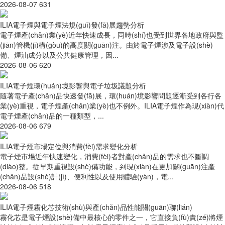
2026-08-07
631
ILIA電子煙與電子煙法規(guī)發(fā)展趨勢分析
電子煙產(chǎn)業(yè)近年快速成長，同時(shí)也受到世界各地政府與監
(jiān)管機(jī)構(gòu)的高度關(guān)注。由於電子煙涉及電子設(shè)
備、煙油成分以及公共健康管理，因...
2026-08-06
620
ILIA電子煙環(huán)境影響與電子垃圾議題分析
隨著電子產(chǎn)品快速發(fā)展，環(huán)境影響問題逐漸受到各行各
業(yè)重視，電子煙產(chǎn)業(yè)也不例外。ILIA電子煙作為現(xiàn)代
電子煙產(chǎn)品的一種類型，...
2026-08-06
679
ILIA電子煙市場定位與消費(fèi)需求變化分析
電子煙市場近年快速變化，消費(fèi)者對產(chǎn)品的需求也不斷調
(diào)整。從早期重視設(shè)備功能，到現(xiàn)在更加關(guān)注產
(chǎn)品設(shè)計(jì)、便利性以及使用體驗(yàn)，電...
2026-08-06
518
ILIA電子煙霧化芯技術(shù)與產(chǎn)品性能關(guān)聯(lián)
霧化芯是電子煙設(shè)備中最核心的零件之一，它直接負(fù)責(zé)將煙