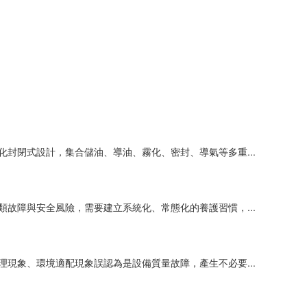
化封閉式設計，集合儲油、導油、霧化、密封、導氣等多重...
類故障與安全風險，需要建立系統化、常態化的養護習慣，...
理現象、環境適配現象誤認為是設備質量故障，產生不必要...