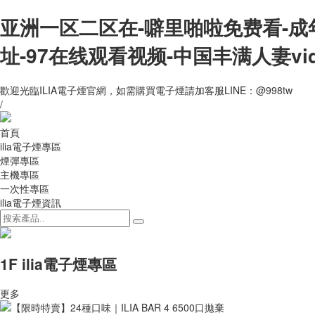
亚洲一区二区在-噼里啪啦免费看-成
址-97在线观看视频-中国丰满人妻vi
歡迎光臨ILIA電子煙官網，如需購買電子煙請加客服LINE：@998tw
/
首頁
ilia電子煙專區
煙彈專區
主機專區
一次性專區
ilia電子煙資訊
1F ilia電子煙專區
更多