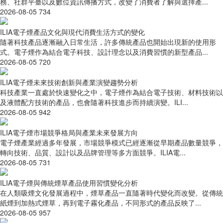
務、社群平臺以及數位資訊傳播方式，改變了消費者了解與選擇產...
2026-08-05
734
ILIA電子煙產品文化與現代消費生活方式的變化
隨著科技產品逐漸融入日常生活，許多傳統產品也開始出現新的使用形
式。電子煙作為結合電子科技、設計理念以及消費習慣的新型產品...
2026-08-05
720
ILIA電子煙未來技術創新與產業演變趨勢分析
科技產業一直處於快速變化之中，電子煙作為結合電子技術、材料技術以
及液體配方技術的產品，也會隨著科技進步而持續演變。ILI...
2026-08-05
942
ILIA電子煙市場競爭格局與產業未來發展方向
電子煙產業經過多年發展，市場競爭模式已經逐漸從早期產品數量競爭，
轉向技術、品質、設計以及品牌管理等多方面競爭。ILIA電...
2026-08-05
731
ILIA電子煙與傳統煙草產品使用習慣變化分析
在人類吸煙文化發展過程中，煙草產品一直隨著時代變化而改變。從傳統
紙煙到加熱式煙草，再到電子霧化產品，不同形式的產品反映了...
2026-08-05
957