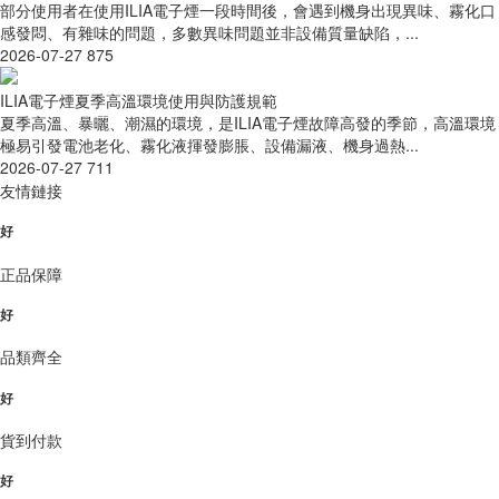
部分使用者在使用ILIA電子煙一段時間後，會遇到機身出現異味、霧化口
感發悶、有雜味的問題，多數異味問題並非設備質量缺陷，...
2026-07-27
875
ILIA電子煙夏季高溫環境使用與防護規範
夏季高溫、暴曬、潮濕的環境，是ILIA電子煙故障高發的季節，高溫環境
極易引發電池老化、霧化液揮發膨脹、設備漏液、機身過熱...
2026-07-27
711
友情鏈接
好
正品保障
好
品類齊全
好
貨到付款
好