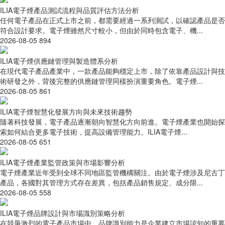
ILIA電子煙產品測試流程與品質評估方法分析
任何電子產品在正式上市之前，都需要經過一系列測試，以確認產品是否
符合設計要求。電子煙雖然尺寸較小，但由於同時包含電子、機...
2026-08-05
894
ILIA電子煙供應鏈管理與製造體系分析
在現代電子產品產業中，一款產品能夠穩定上市，除了依靠產品設計與技
術研發之外，背後完整的供應鏈管理同樣扮演重要角色。電子煙...
2026-08-05
861
ILIA電子煙智慧化發展方向與未來技術趨勢
隨著科技發展，電子產品逐漸朝向智慧化方向前進。電子煙產業也開始探
索如何結合更多電子技術，提高設備管理能力。ILIA電子煙...
2026-08-05
651
ILIA電子煙產業監管政策與市場影響分析
電子煙產業近年受到全球不同地區監管機構關注。由於電子煙涉及尼古丁
產品，各國對其管理方式存在差異，包括產品銷售規定、成分限...
2026-08-05
558
ILIA電子煙品牌設計與市場識別策略分析
在競爭激烈的電子產品市場中，品牌識別能力是企業建立市場認知的重要