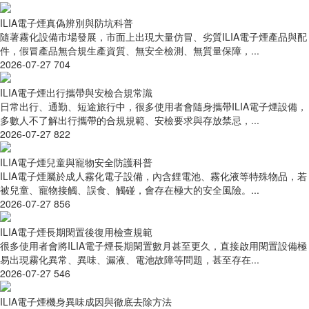
ILIA電子煙真偽辨別與防坑科普
隨著霧化設備市場發展，市面上出現大量仿冒、劣質ILIA電子煙產品與配
件，假冒產品無合規生產資質、無安全檢測、無質量保障，...
2026-07-27
704
ILIA電子煙出行攜帶與安檢合規常識
日常出行、通勤、短途旅行中，很多使用者會隨身攜帶ILIA電子煙設備，
多數人不了解出行攜帶的合規規範、安檢要求與存放禁忌，...
2026-07-27
822
ILIA電子煙兒童與寵物安全防護科普
ILIA電子煙屬於成人霧化電子設備，內含鋰電池、霧化液等特殊物品，若
被兒童、寵物接觸、誤食、觸碰，會存在極大的安全風險。...
2026-07-27
856
ILIA電子煙長期閑置後復用檢查規範
很多使用者會將ILIA電子煙長期閑置數月甚至更久，直接啟用閑置設備極
易出現霧化異常、異味、漏液、電池故障等問題，甚至存在...
2026-07-27
546
ILIA電子煙機身異味成因與徹底去除方法