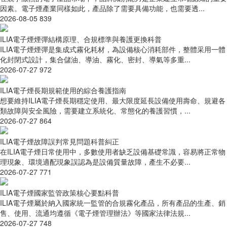
因素。電子煙產業同樣如此，產品除了需要具備功能，也需要透...
2026-08-05
839
ILIA電子煙煙彈結構原理、合規標準與養護更換科普
ILIA電子煙煙彈是集成式霧化耗材，為設備核心消耗部件，整體采用一體
化封閉式設計，集合儲油、導油、霧化、密封、導氣等多重...
2026-07-27
972
ILIA電子煙長期規範使用的綜合養護指南
想要維持ILIA電子煙長期穩定使用、最大限度延長設備使用壽命、規避各
類故障與安全風險，需要建立系統化、常態化的養護習慣，...
2026-07-27
864
ILIA電子煙故障誤判常見問題科普糾正
在ILIA電子煙日常使用中，多數使用者缺乏設備基礎常識，容易將正常物
理現象、環境適配現象誤認為是設備質量故障，產生不必要...
2026-07-27
771
ILIA電子煙國家監管政策核心要點科普
ILIA電子煙屬於納入國家統一監管的合規霧化產品，所有產品的生產、銷
售、使用、流通均遵循《電子煙管理辦法》等國家法律法規...
2026-07-27
748