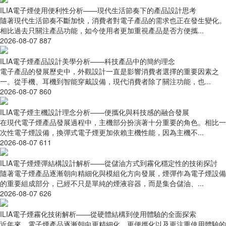
ILIA電子煙使用便利性分析——現代生活節奏下的產品設計思考
隨著現代生活節奏不斷加快，消費者對電子產品的需求也正在發生變化。
相比過去只關注產品功能，如今使用者更加重視產品是否方便攜...
2026-08-07
887
ILIA電子煙產品設計美學分析——科技產品中的簡約理念
電子產品的發展歷史中，外觀設計一直是影響消費者選擇的重要因素之
一。從手機、耳機到智能穿戴設備，現代消費者除了關注功能，也...
2026-08-07
860
ILIA電子煙主機設計理念分析——便攜化與科技感的融合發展
在現代電子煙產品發展過程中，主機部分扮演著十分重要的角色。相比一
次性電子煙設備，換彈式電子煙更加依賴主機性能，因為主機不...
2026-08-07
611
ILIA電子煙煙彈結構設計解析——從儲油方式到霧化穩定性的技術探討
隨著電子煙產品逐漸朝向精細化與模組化方向發展，煙彈作為電子煙設備
的重要組成部分，已經不只是單純的煙液容器，而是集合儲油、...
2026-08-07
626
ILIA電子煙霧化技術解析——從硬體結構到使用體驗的全面探索
近年來，電子煙產品逐漸朝向更精細化、更便攜化以及更注重使用體驗的