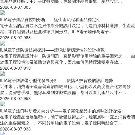
量產品選擇時，不只是比較功能，也會關注品牌形象、產品設計...
2026-08-07
805
ILIA電子煙品質控制分析——從生產流程看產品穩定性
電子產品的品質並不是只依靠外觀設計決定，而是由原材料選擇、生產流
程、零件組裝以及檢測標準共同形成。ILIA電子煙作為電子...
2026-08-07
983
ILIA電子煙防漏技術探討——煙彈結構穩定性的設計挑戰
在電子煙產品設計中，防漏問題一直是影響使用體驗的重要因素之一。由
於電子煙設備涉及液體儲存與霧化，因此如何保持煙液穩定存放...
2026-08-07
913
ILIA電子煙設備小型化發展分析——便攜科技背後的設計趨勢
近年來，消費電子產品普遍朝向輕量化、小型化以及高度整合化方向發
展，從智慧手機、無線耳機到穿戴式設備，都可以看到產品尺寸不...
2026-08-07
953
ILIA電子煙口味研發方向分析——電子霧化產品中的風味設計探索
在電子煙產品發展過程中，除了硬體技術之外，煙液風味一直是消費者關
注的重要因素之一。不同於單純的電子設備，電子煙同時結合了...
2026-08-07
933