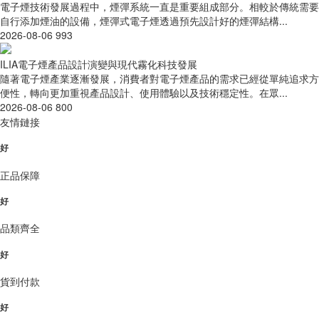
電子煙技術發展過程中，煙彈系統一直是重要組成部分。相較於傳統需要
自行添加煙油的設備，煙彈式電子煙透過預先設計好的煙彈結構...
2026-08-06
993
ILIA電子煙產品設計演變與現代霧化科技發展
隨著電子煙產業逐漸發展，消費者對電子煙產品的需求已經從單純追求方
便性，轉向更加重視產品設計、使用體驗以及技術穩定性。在眾...
2026-08-06
800
友情鏈接
好
正品保障
好
品類齊全
好
貨到付款
好