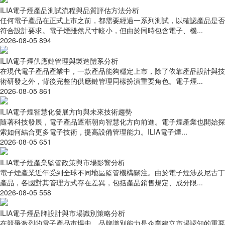
ILIA電子煙產品測試流程與品質評估方法分析
任何電子產品在正式上市之前，都需要經過一系列測試，以確認產品是否
符合設計要求。電子煙雖然尺寸較小，但由於同時包含電子、機...
2026-08-05
894
ILIA電子煙供應鏈管理與製造體系分析
在現代電子產品產業中，一款產品能夠穩定上市，除了依靠產品設計與技
術研發之外，背後完整的供應鏈管理同樣扮演重要角色。電子煙...
2026-08-05
861
ILIA電子煙智慧化發展方向與未來技術趨勢
隨著科技發展，電子產品逐漸朝向智慧化方向前進。電子煙產業也開始探
索如何結合更多電子技術，提高設備管理能力。ILIA電子煙...
2026-08-05
651
ILIA電子煙產業監管政策與市場影響分析
電子煙產業近年受到全球不同地區監管機構關注。由於電子煙涉及尼古丁
產品，各國對其管理方式存在差異，包括產品銷售規定、成分限...
2026-08-05
558
ILIA電子煙品牌設計與市場識別策略分析
在競爭激烈的電子產品市場中，品牌識別能力是企業建立市場認知的重要