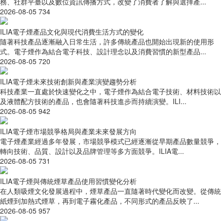
務、社群平臺以及數位資訊傳播方式，改變了消費者了解與選擇產...
2026-08-05
734
ILIA電子煙產品文化與現代消費生活方式的變化
隨著科技產品逐漸融入日常生活，許多傳統產品也開始出現新的使用形
式。電子煙作為結合電子科技、設計理念以及消費習慣的新型產品...
2026-08-05
720
ILIA電子煙未來技術創新與產業演變趨勢分析
科技產業一直處於快速變化之中，電子煙作為結合電子技術、材料技術以
及液體配方技術的產品，也會隨著科技進步而持續演變。ILI...
2026-08-05
942
ILIA電子煙市場競爭格局與產業未來發展方向
電子煙產業經過多年發展，市場競爭模式已經逐漸從早期產品數量競爭，
轉向技術、品質、設計以及品牌管理等多方面競爭。ILIA電...
2026-08-05
731
ILIA電子煙與傳統煙草產品使用習慣變化分析
在人類吸煙文化發展過程中，煙草產品一直隨著時代變化而改變。從傳統
紙煙到加熱式煙草，再到電子霧化產品，不同形式的產品反映了...
2026-08-05
957