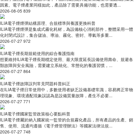
因素。電子煙產業同樣如此，產品除了需要具備功能，也需要透...
2026-08-05
839
ILIA電子煙煙彈結構原理、合規標準與養護更換科普
ILIA電子煙煙彈是集成式霧化耗材，為設備核心消耗部件，整體采用一體
化封閉式設計，集合儲油、導油、霧化、密封、導氣等多重...
2026-07-27
972
ILIA電子煙長期規範使用的綜合養護指南
想要維持ILIA電子煙長期穩定使用、最大限度延長設備使用壽命、規避各
類故障與安全風險，需要建立系統化、常態化的養護習慣，...
2026-07-27
864
ILIA電子煙故障誤判常見問題科普糾正
在ILIA電子煙日常使用中，多數使用者缺乏設備基礎常識，容易將正常物
理現象、環境適配現象誤認為是設備質量故障，產生不必要...
2026-07-27
771
ILIA電子煙國家監管政策核心要點科普
ILIA電子煙屬於納入國家統一監管的合規霧化產品，所有產品的生產、銷
售、使用、流通均遵循《電子煙管理辦法》等國家法律法規...
2026-07-27
748