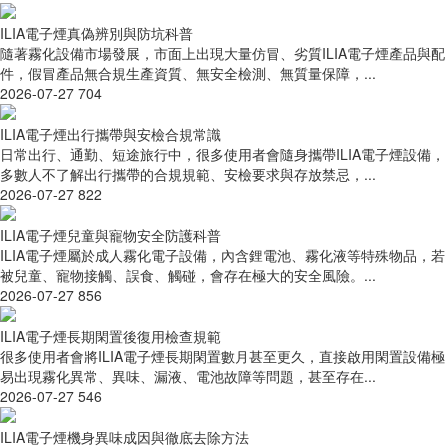
ILIA電子煙真偽辨別與防坑科普
隨著霧化設備市場發展，市面上出現大量仿冒、劣質ILIA電子煙產品與配
件，假冒產品無合規生產資質、無安全檢測、無質量保障，...
2026-07-27
704
ILIA電子煙出行攜帶與安檢合規常識
日常出行、通勤、短途旅行中，很多使用者會隨身攜帶ILIA電子煙設備，
多數人不了解出行攜帶的合規規範、安檢要求與存放禁忌，...
2026-07-27
822
ILIA電子煙兒童與寵物安全防護科普
ILIA電子煙屬於成人霧化電子設備，內含鋰電池、霧化液等特殊物品，若
被兒童、寵物接觸、誤食、觸碰，會存在極大的安全風險。...
2026-07-27
856
ILIA電子煙長期閑置後復用檢查規範
很多使用者會將ILIA電子煙長期閑置數月甚至更久，直接啟用閑置設備極
易出現霧化異常、異味、漏液、電池故障等問題，甚至存在...
2026-07-27
546
ILIA電子煙機身異味成因與徹底去除方法