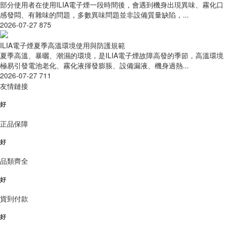
部分使用者在使用ILIA電子煙一段時間後，會遇到機身出現異味、霧化口
感發悶、有雜味的問題，多數異味問題並非設備質量缺陷，...
2026-07-27
875
ILIA電子煙夏季高溫環境使用與防護規範
夏季高溫、暴曬、潮濕的環境，是ILIA電子煙故障高發的季節，高溫環境
極易引發電池老化、霧化液揮發膨脹、設備漏液、機身過熱...
2026-07-27
711
友情鏈接
好
正品保障
好
品類齊全
好
貨到付款
好