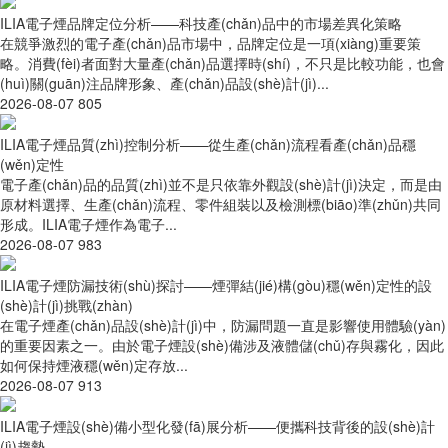
ILIA電子煙品牌定位分析——科技產(chǎn)品中的市場差異化策略
在競爭激烈的電子產(chǎn)品市場中，品牌定位是一項(xiàng)重要策
略。消費(fèi)者面對大量產(chǎn)品選擇時(shí)，不只是比較功能，也會
(huì)關(guān)注品牌形象、產(chǎn)品設(shè)計(jì)...
2026-08-07
805
ILIA電子煙品質(zhì)控制分析——從生產(chǎn)流程看產(chǎn)品穩
(wěn)定性
電子產(chǎn)品的品質(zhì)並不是只依靠外觀設(shè)計(jì)決定，而是由
原材料選擇、生產(chǎn)流程、零件組裝以及檢測標(biāo)準(zhǔn)共同
形成。ILIA電子煙作為電子...
2026-08-07
983
ILIA電子煙防漏技術(shù)探討——煙彈結(jié)構(gòu)穩(wěn)定性的設
(shè)計(jì)挑戰(zhàn)
在電子煙產(chǎn)品設(shè)計(jì)中，防漏問題一直是影響使用體驗(yàn)
的重要因素之一。由於電子煙設(shè)備涉及液體儲(chǔ)存與霧化，因此
如何保持煙液穩(wěn)定存放...
2026-08-07
913
ILIA電子煙設(shè)備小型化發(fā)展分析——便攜科技背後的設(shè)計
(jì)趨勢