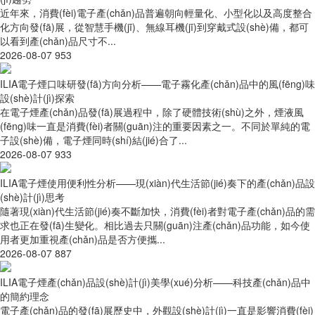
近年來，消費(fèi)電子產(chǎn)品普遍朝向輕量化、小型化以及高度整合
化方向發(fā)展，從智慧手機(jī)、無線耳機(jī)到穿戴式設(shè)備，都可
以看到產(chǎn)品尺寸不...
2026-08-07
953
ILIA電子煙口味研發(fā)方向分析——電子霧化產(chǎn)品中的風(fēng)味
設(shè)計(jì)探索
在電子煙產(chǎn)品發(fā)展過程中，除了硬體技術(shù)之外，煙液風
(fēng)味一直是消費(fèi)者關(guān)注的重要因素之一。不同於單純的電
子設(shè)備，電子煙同時(shí)結(jié)合了...
2026-08-07
933
ILIA電子煙使用便利性分析——現(xiàn)代生活節(jié)奏下的產(chǎn)品設
(shè)計(jì)思考
隨著現(xiàn)代生活節(jié)奏不斷加快，消費(fèi)者對電子產(chǎn)品的需
求也正在發(fā)生變化。相比過去只關(guān)注產(chǎn)品功能，如今使
用者更加重視產(chǎn)品是否方便攜...
2026-08-07
887
ILIA電子煙產(chǎn)品設(shè)計(jì)美學(xué)分析——科技產(chǎn)品中
的簡約理念
電子產(chǎn)品的發(fā)展歷史中，外觀設(shè)計(jì)一直是影響消費(fèi)