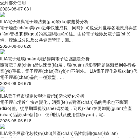
受到部分使用...
2026-08-07
631
ILIA電子煙與電子煙法規(guī)發(fā)展趨勢分析
電子煙產(chǎn)業(yè)近年快速成長，同時(shí)也受到世界各地政府與監
(jiān)管機(jī)構(gòu)的高度關(guān)注。由於電子煙涉及電子設(shè)
備、煙油成分以及公共健康管理，因...
2026-08-06
620
ILIA電子煙環(huán)境影響與電子垃圾議題分析
隨著電子產(chǎn)品快速發(fā)展，環(huán)境影響問題逐漸受到各行各
業(yè)重視，電子煙產(chǎn)業(yè)也不例外。ILIA電子煙作為現(xiàn)代
電子煙產(chǎn)品的一種類型，...
2026-08-06
679
ILIA電子煙市場定位與消費(fèi)需求變化分析
電子煙市場近年快速變化，消費(fèi)者對產(chǎn)品的需求也不斷調
(diào)整。從早期重視設(shè)備功能，到現(xiàn)在更加關(guān)注產
(chǎn)品設(shè)計(jì)、便利性以及使用體驗(yàn)，電...
2026-08-06
518
ILIA電子煙霧化芯技術(shù)與產(chǎn)品性能關(guān)聯(lián)