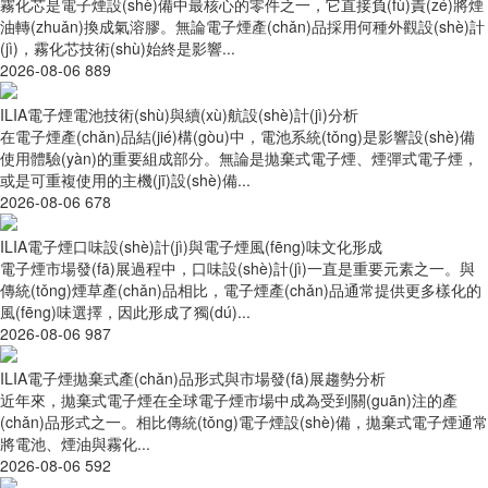
霧化芯是電子煙設(shè)備中最核心的零件之一，它直接負(fù)責(zé)將煙
油轉(zhuǎn)換成氣溶膠。無論電子煙產(chǎn)品採用何種外觀設(shè)計
(jì)，霧化芯技術(shù)始終是影響...
2026-08-06
889
ILIA電子煙電池技術(shù)與續(xù)航設(shè)計(jì)分析
在電子煙產(chǎn)品結(jié)構(gòu)中，電池系統(tǒng)是影響設(shè)備
使用體驗(yàn)的重要組成部分。無論是拋棄式電子煙、煙彈式電子煙，
或是可重複使用的主機(jī)設(shè)備...
2026-08-06
678
ILIA電子煙口味設(shè)計(jì)與電子煙風(fēng)味文化形成
電子煙市場發(fā)展過程中，口味設(shè)計(jì)一直是重要元素之一。與
傳統(tǒng)煙草產(chǎn)品相比，電子煙產(chǎn)品通常提供更多樣化的
風(fēng)味選擇，因此形成了獨(dú)...
2026-08-06
987
ILIA電子煙拋棄式產(chǎn)品形式與市場發(fā)展趨勢分析
近年來，拋棄式電子煙在全球電子煙市場中成為受到關(guān)注的產
(chǎn)品形式之一。相比傳統(tǒng)電子煙設(shè)備，拋棄式電子煙通常
將電池、煙油與霧化...
2026-08-06
592