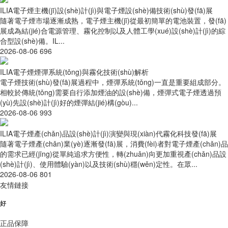
ILIA電子煙主機(jī)設(shè)計(jì)與電子煙設(shè)備技術(shù)發(fā)展
隨著電子煙市場逐漸成熟，電子煙主機(jī)從最初簡單的電池裝置，發(fā)
展成為結(jié)合電源管理、霧化控制以及人體工學(xué)設(shè)計(jì)的綜
合型設(shè)備。IL...
2026-08-06
696
ILIA電子煙煙彈系統(tǒng)與霧化技術(shù)解析
電子煙技術(shù)發(fā)展過程中，煙彈系統(tǒng)一直是重要組成部分。
相較於傳統(tǒng)需要自行添加煙油的設(shè)備，煙彈式電子煙透過預
(yù)先設(shè)計(jì)好的煙彈結(jié)構(gòu)...
2026-08-06
993
ILIA電子煙產(chǎn)品設(shè)計(jì)演變與現(xiàn)代霧化科技發(fā)展
隨著電子煙產(chǎn)業(yè)逐漸發(fā)展，消費(fèi)者對電子煙產(chǎn)品
的需求已經(jīng)從單純追求方便性，轉(zhuǎn)向更加重視產(chǎn)品設
(shè)計(jì)、使用體驗(yàn)以及技術(shù)穩(wěn)定性。在眾...
2026-08-06
801
友情鏈接
好
正品保障