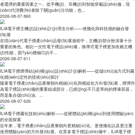
者選擇的重要因素之一。從手機(jī)、耳機(jī)到智能穿戴設(shè)備，現
(xiàn)代消費(fèi)者除了關(guān)注功能，也...
2026-08-07
860
ILIA電子煙主機(jī)設(shè)計(jì)理念分析——便攜化與科技感的融合發
(fā)展
在現(xiàn)代電子煙產(chǎn)品發(fā)展過程中，主機(jī)部分扮演著十分
重要的角色。相比一次性電子煙設(shè)備，換彈式電子煙更加依賴主機
(jī)性能，因?yàn)橹鳈C(jī)不...
2026-08-07
611
ILIA電子煙煙彈結(jié)構(gòu)設(shè)計(jì)解析——從儲(chǔ)油方式到霧
化穩(wěn)定性的技術(shù)探討
隨著電子煙產(chǎn)品逐漸朝向精細(xì)化與模組化方向發(fā)展，煙彈作
為電子煙設(shè)備的重要組成部分，已經(jīng)不只是單純的煙液容器，
而是集合儲(chǔ)油、...
2026-08-07
626
ILIA電子煙霧化技術(shù)解析——從硬體結(jié)構(gòu)到使用體驗(yàn)
的全面探索
近年來，電子煙產(chǎn)品逐漸朝向更精細(xì)化、更便攜化以及更注重
使用體驗(yàn)的方向發(fā)展。在眾多電子煙設(shè)備中，ILIA電子煙