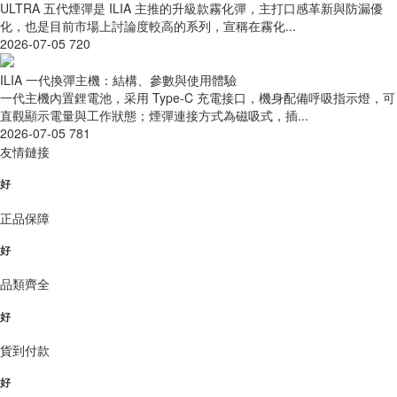
ULTRA 五代煙彈是 ILIA 主推的升級款霧化彈，主打口感革新與防漏優
化，也是目前市場上討論度較高的系列，宣稱在霧化...
2026-07-05
720
ILIA 一代換彈主機：結構、參數與使用體驗
一代主機內置鋰電池，采用 Type-C 充電接口，機身配備呼吸指示燈，可
直觀顯示電量與工作狀態；煙彈連接方式為磁吸式，插...
2026-07-05
781
友情鏈接
好
正品保障
好
品類齊全
好
貨到付款
好