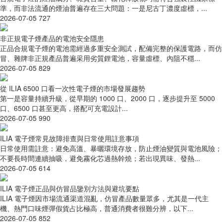
準，而非法流通的煙油普遍存在三大問題：一是尼古丁濃度虛標，...
2026-07-05
727
非正規電子煙產品的電池安全隱患
正品合規電子煙的電池需經過多重安全測試，配備完整的保護電路，而仿
冒、雜牌非正規產品普遍采用劣質鋰電池，容量虛標、內阻不穩...
2026-07-05
829
從 ILIA 6500 口看一次性電子煙的市場發展趨勢
第一是容量持續升級，從早期的 1000 口、2000 口，逐步提升至 5000
口、6500 口甚至更高，搭配可充電設計...
2026-07-05
990
ILIA 電子煙常見故障排查與日常使用註意事項
日常使用需註意：避免高溫、暴曬環境存放，防止煙油變質與電池風險；
不要長時間連續抽吸，避免霧化芯過熱幹燒；若出現異味、發熱...
2026-07-05
614
ILIA 電子煙正品與仿冒品鑒別方法與避坑要點
ILIA 電子煙因市場流通渠道混亂，仿冒產品數量眾多，尤其是一代主
機、熱門口味煙彈假貨占比極高，普通消費者很難分辨，以下...
2026-07-05
852