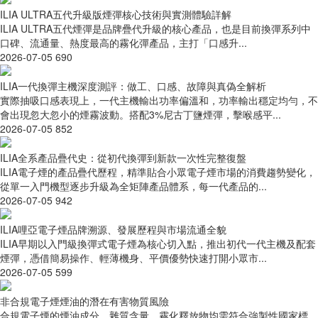
ILIA ULTRA五代升級版煙彈核心技術與實測體驗詳解
ILIA ULTRA五代煙彈是品牌疊代升級的核心產品，也是目前換彈系列中
口碑、流通量、熱度最高的霧化彈產品，主打「口感升...
2026-07-05
690
ILIA一代換彈主機深度測評：做工、口感、故障與真偽全解析
實際抽吸口感表現上，一代主機輸出功率偏溫和，功率輸出穩定均勻，不
會出現忽大忽小的煙霧波動。搭配3%尼古丁鹽煙彈，擊喉感平...
2026-07-05
852
ILIA全系產品疊代史：從初代換彈到新款一次性完整復盤
ILIA電子煙的產品疊代歷程，精準貼合小眾電子煙市場的消費趨勢變化，
從單一入門機型逐步升級為全矩陣產品體系，每一代產品的...
2026-07-05
942
ILIA哩亞電子煙品牌溯源、發展歷程與市場流通全貌
ILIA早期以入門級換彈式電子煙為核心切入點，推出初代一代主機及配套
煙彈，憑借簡易操作、輕薄機身、平價優勢快速打開小眾市...
2026-07-05
599
非合規電子煙煙油的潛在有害物質風險
合規電子煙的煙油成分、雜質含量、霧化釋放物均需符合強製性國家標