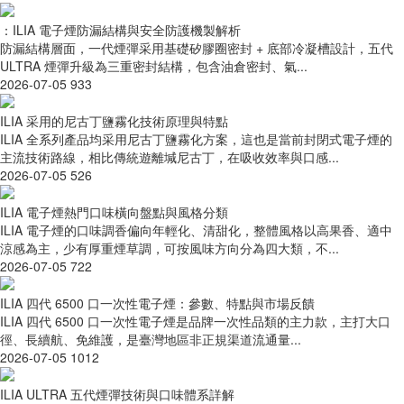
：ILIA 電子煙防漏結構與安全防護機製解析
防漏結構層面，一代煙彈采用基礎矽膠圈密封 + 底部冷凝槽設計，五代
ULTRA 煙彈升級為三重密封結構，包含油倉密封、氣...
2026-07-05
933
ILIA 采用的尼古丁鹽霧化技術原理與特點
ILIA 全系列產品均采用尼古丁鹽霧化方案，這也是當前封閉式電子煙的
主流技術路線，相比傳統遊離堿尼古丁，在吸收效率與口感...
2026-07-05
526
ILIA 電子煙熱門口味橫向盤點與風格分類
ILIA 電子煙的口味調香偏向年輕化、清甜化，整體風格以高果香、適中
涼感為主，少有厚重煙草調，可按風味方向分為四大類，不...
2026-07-05
722
ILIA 四代 6500 口一次性電子煙：參數、特點與市場反饋
ILIA 四代 6500 口一次性電子煙是品牌一次性品類的主力款，主打大口
徑、長續航、免維護，是臺灣地區非正規渠道流通量...
2026-07-05
1012
ILIA ULTRA 五代煙彈技術與口味體系詳解