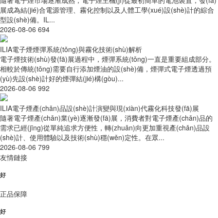
展成為結(jié)合電源管理、霧化控制以及人體工學(xué)設(shè)計的綜合
型設(shè)備。IL...
2026-08-06
694
ILIA電子煙煙彈系統(tǒng)與霧化技術(shù)解析
電子煙技術(shù)發(fā)展過程中，煙彈系統(tǒng)一直是重要組成部分。
相較於傳統(tǒng)需要自行添加煙油的設(shè)備，煙彈式電子煙透過預
(yù)先設(shè)計好的煙彈結(jié)構(gòu)...
2026-08-06
992
ILIA電子煙產(chǎn)品設(shè)計演變與現(xiàn)代霧化科技發(fā)展
隨著電子煙產(chǎn)業(yè)逐漸發(fā)展，消費者對電子煙產(chǎn)品的
需求已經(jīng)從單純追求方便性，轉(zhuǎn)向更加重視產(chǎn)品設
(shè)計、使用體驗以及技術(shù)穩(wěn)定性。在眾...
2026-08-06
799
友情鏈接
好
正品保障
好