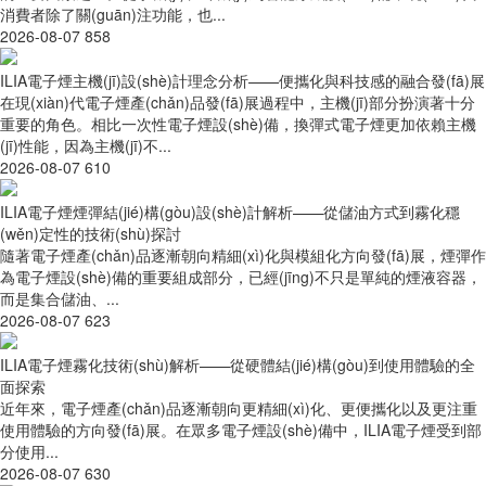
消費者除了關(guān)注功能，也...
2026-08-07
858
ILIA電子煙主機(jī)設(shè)計理念分析——便攜化與科技感的融合發(fā)展
在現(xiàn)代電子煙產(chǎn)品發(fā)展過程中，主機(jī)部分扮演著十分
重要的角色。相比一次性電子煙設(shè)備，換彈式電子煙更加依賴主機
(jī)性能，因為主機(jī)不...
2026-08-07
610
ILIA電子煙煙彈結(jié)構(gòu)設(shè)計解析——從儲油方式到霧化穩
(wěn)定性的技術(shù)探討
隨著電子煙產(chǎn)品逐漸朝向精細(xì)化與模組化方向發(fā)展，煙彈作
為電子煙設(shè)備的重要組成部分，已經(jīng)不只是單純的煙液容器，
而是集合儲油、...
2026-08-07
623
ILIA電子煙霧化技術(shù)解析——從硬體結(jié)構(gòu)到使用體驗的全
面探索
近年來，電子煙產(chǎn)品逐漸朝向更精細(xì)化、更便攜化以及更注重
使用體驗的方向發(fā)展。在眾多電子煙設(shè)備中，ILIA電子煙受到部
分使用...
2026-08-07
630