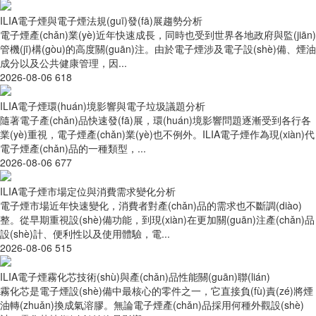
ILIA電子煙與電子煙法規(guī)發(fā)展趨勢分析
電子煙產(chǎn)業(yè)近年快速成長，同時也受到世界各地政府與監(jiān)
管機(jī)構(gòu)的高度關(guān)注。由於電子煙涉及電子設(shè)備、煙油
成分以及公共健康管理，因...
2026-08-06
618
ILIA電子煙環(huán)境影響與電子垃圾議題分析
隨著電子產(chǎn)品快速發(fā)展，環(huán)境影響問題逐漸受到各行各
業(yè)重視，電子煙產(chǎn)業(yè)也不例外。ILIA電子煙作為現(xiàn)代
電子煙產(chǎn)品的一種類型，...
2026-08-06
677
ILIA電子煙市場定位與消費需求變化分析
電子煙市場近年快速變化，消費者對產(chǎn)品的需求也不斷調(diào)
整。從早期重視設(shè)備功能，到現(xiàn)在更加關(guān)注產(chǎn)品
設(shè)計、便利性以及使用體驗，電...
2026-08-06
515
ILIA電子煙霧化芯技術(shù)與產(chǎn)品性能關(guān)聯(lián)
霧化芯是電子煙設(shè)備中最核心的零件之一，它直接負(fù)責(zé)將煙
油轉(zhuǎn)換成氣溶膠。無論電子煙產(chǎn)品採用何種外觀設(shè)