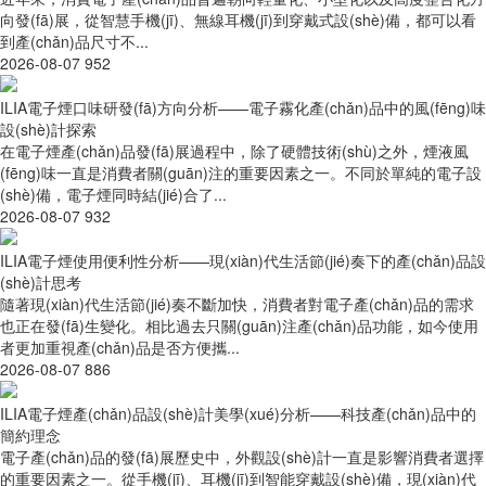
向發(fā)展，從智慧手機(jī)、無線耳機(jī)到穿戴式設(shè)備，都可以看
到產(chǎn)品尺寸不...
2026-08-07
952
ILIA電子煙口味研發(fā)方向分析——電子霧化產(chǎn)品中的風(fēng)味
設(shè)計探索
在電子煙產(chǎn)品發(fā)展過程中，除了硬體技術(shù)之外，煙液風
(fēng)味一直是消費者關(guān)注的重要因素之一。不同於單純的電子設
(shè)備，電子煙同時結(jié)合了...
2026-08-07
932
ILIA電子煙使用便利性分析——現(xiàn)代生活節(jié)奏下的產(chǎn)品設
(shè)計思考
隨著現(xiàn)代生活節(jié)奏不斷加快，消費者對電子產(chǎn)品的需求
也正在發(fā)生變化。相比過去只關(guān)注產(chǎn)品功能，如今使用
者更加重視產(chǎn)品是否方便攜...
2026-08-07
886
ILIA電子煙產(chǎn)品設(shè)計美學(xué)分析——科技產(chǎn)品中的
簡約理念
電子產(chǎn)品的發(fā)展歷史中，外觀設(shè)計一直是影響消費者選擇
的重要因素之一。從手機(jī)、耳機(jī)到智能穿戴設(shè)備，現(xiàn)代