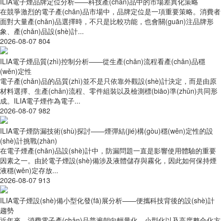
ILIA電子煙品牌定位分析——科技產(chǎn)品中的市場差異化策略
在競爭激烈的電子產(chǎn)品市場中，品牌定位是一項重要策略。消費者
面對大量產(chǎn)品選擇時，不只是比較功能，也會關(guān)注品牌形
象、產(chǎn)品設(shè)計...
2026-08-07
804
ILIA電子煙品質(zhì)控制分析——從生產(chǎn)流程看產(chǎn)品穩
(wěn)定性
電子產(chǎn)品的品質(zhì)並不是只依靠外觀設(shè)計決定，而是由原
材料選擇、生產(chǎn)流程、零件組裝以及檢測標(biāo)準(zhǔn)共同形
成。ILIA電子煙作為電子...
2026-08-07
982
ILIA電子煙防漏技術(shù)探討——煙彈結(jié)構(gòu)穩(wěn)定性的設
(shè)計挑戰(zhàn)
在電子煙產(chǎn)品設(shè)計中，防漏問題一直是影響使用體驗的重要
因素之一。由於電子煙設(shè)備涉及液體儲存與霧化，因此如何保持煙
液穩(wěn)定存放...
2026-08-07
913
ILIA電子煙設(shè)備小型化發(fā)展分析——便攜科技背後的設(shè)計
趨勢
近年來，消費電子產(chǎn)品普遍朝向輕量化、小型化以及高度整合化方