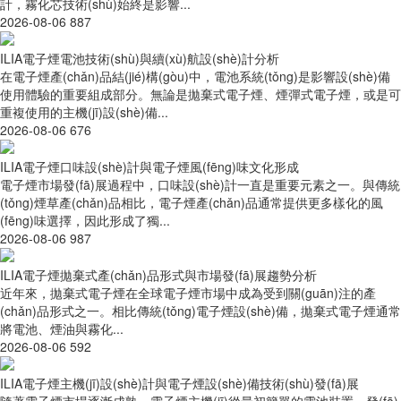
計，霧化芯技術(shù)始終是影響...
2026-08-06
887
ILIA電子煙電池技術(shù)與續(xù)航設(shè)計分析
在電子煙產(chǎn)品結(jié)構(gòu)中，電池系統(tǒng)是影響設(shè)備
使用體驗的重要組成部分。無論是拋棄式電子煙、煙彈式電子煙，或是可
重複使用的主機(jī)設(shè)備...
2026-08-06
676
ILIA電子煙口味設(shè)計與電子煙風(fēng)味文化形成
電子煙市場發(fā)展過程中，口味設(shè)計一直是重要元素之一。與傳統
(tǒng)煙草產(chǎn)品相比，電子煙產(chǎn)品通常提供更多樣化的風
(fēng)味選擇，因此形成了獨...
2026-08-06
987
ILIA電子煙拋棄式產(chǎn)品形式與市場發(fā)展趨勢分析
近年來，拋棄式電子煙在全球電子煙市場中成為受到關(guān)注的產
(chǎn)品形式之一。相比傳統(tǒng)電子煙設(shè)備，拋棄式電子煙通常
將電池、煙油與霧化...
2026-08-06
592
ILIA電子煙主機(jī)設(shè)計與電子煙設(shè)備技術(shù)發(fā)展
隨著電子煙市場逐漸成熟，電子煙主機(jī)從最初簡單的電池裝置，發(fā)