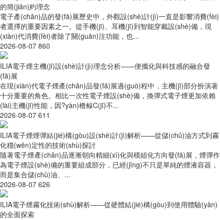
的簡(jiǎn)約理念
電子產(chǎn)品的發(fā)展歷史中，外觀設(shè)計(jì)一直是影響消費(fèi)
者選擇的重要因素之一。從手機(jī)、耳機(jī)到智能穿戴設(shè)備，現
(xiàn)代消費(fèi)者除了關(guān)注功能，也...
2026-08-07
860
ILIA電子煙主機(jī)設(shè)計(jì)理念分析——便攜化與科技感的融合發
(fā)展
在現(xiàn)代電子煙產(chǎn)品發(fā)展過(guò)程中，主機(jī)部分扮演著
十分重要的角色。相比一次性電子煙設(shè)備，換彈式電子煙更加依賴
(lài)主機(jī)性能，因?yàn)橹鳈C(jī)不...
2026-08-07
611
ILIA電子煙煙彈結(jié)構(gòu)設(shè)計(jì)解析——從儲(chǔ)油方式到霧
化穩(wěn)定性的技術(shù)探討
隨著電子煙產(chǎn)品逐漸朝向精細(xì)化與模組化方向發(fā)展，煙彈作
為電子煙設(shè)備的重要組成部分，已經(jīng)不只是單純的煙液容器，
而是集合儲(chǔ)油、...
2026-08-07
626
ILIA電子煙霧化技術(shù)解析——從硬體結(jié)構(gòu)到使用體驗(yàn)
的全面探索