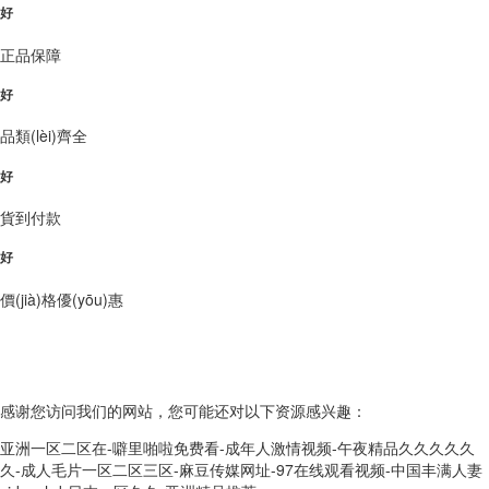
好
正品保障
好
品類(lèi)齊全
好
貨到付款
好
價(jià)格優(yōu)惠
Copyright?2022-2028 ILIA哩亞電子煙官網(wǎng) 版權(quán)所有!
網(wǎng)站地圖
感谢您访问我们的网站，您可能还对以下资源感兴趣：
亚洲一区二区在-噼里啪啦免费看-成年人激情视频-午夜精品久久久久久
久-成人毛片一区二区三区-麻豆传媒网址-97在线观看视频-中国丰满人妻