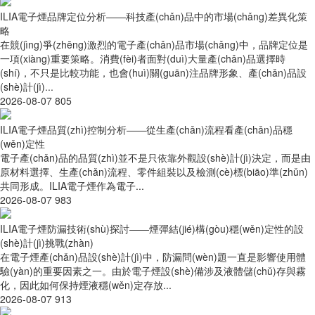
ILIA電子煙品牌定位分析——科技產(chǎn)品中的市場(chǎng)差異化策
略
在競(jìng)爭(zhēng)激烈的電子產(chǎn)品市場(chǎng)中，品牌定位是
一項(xiàng)重要策略。消費(fèi)者面對(duì)大量產(chǎn)品選擇時
(shí)，不只是比較功能，也會(huì)關(guān)注品牌形象、產(chǎn)品設
(shè)計(jì)...
2026-08-07
805
ILIA電子煙品質(zhì)控制分析——從生產(chǎn)流程看產(chǎn)品穩
(wěn)定性
電子產(chǎn)品的品質(zhì)並不是只依靠外觀設(shè)計(jì)決定，而是由
原材料選擇、生產(chǎn)流程、零件組裝以及檢測(cè)標(biāo)準(zhǔn)
共同形成。ILIA電子煙作為電子...
2026-08-07
983
ILIA電子煙防漏技術(shù)探討——煙彈結(jié)構(gòu)穩(wěn)定性的設
(shè)計(jì)挑戰(zhàn)
在電子煙產(chǎn)品設(shè)計(jì)中，防漏問(wèn)題一直是影響使用體
驗(yàn)的重要因素之一。由於電子煙設(shè)備涉及液體儲(chǔ)存與霧
化，因此如何保持煙液穩(wěn)定存放...
2026-08-07
913