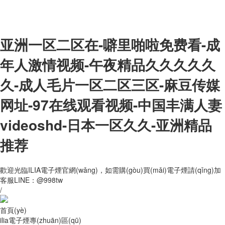
亚洲一区二区在-噼里啪啦免费看-成
年人激情视频-午夜精品久久久久久
久-成人毛片一区二区三区-麻豆传媒
网址-97在线观看视频-中国丰满人妻
videoshd-日本一区久久-亚洲精品
推荐
歡迎光臨ILIA電子煙官網(wǎng)，如需購(gòu)買(mǎi)電子煙請(qǐng)加
客服LINE：@998tw
/
首頁(yè)
ilia電子煙專(zhuān)區(qū)