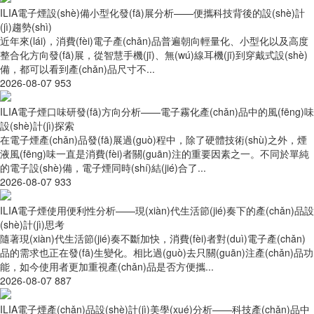
ILIA電子煙設(shè)備小型化發(fā)展分析——便攜科技背後的設(shè)計
(jì)趨勢(shì)
近年來(lái)，消費(fèi)電子產(chǎn)品普遍朝向輕量化、小型化以及高度
整合化方向發(fā)展，從智慧手機(jī)、無(wú)線耳機(jī)到穿戴式設(shè)
備，都可以看到產(chǎn)品尺寸不...
2026-08-07
953
ILIA電子煙口味研發(fā)方向分析——電子霧化產(chǎn)品中的風(fēng)味
設(shè)計(jì)探索
在電子煙產(chǎn)品發(fā)展過(guò)程中，除了硬體技術(shù)之外，煙
液風(fēng)味一直是消費(fèi)者關(guān)注的重要因素之一。不同於單純
的電子設(shè)備，電子煙同時(shí)結(jié)合了...
2026-08-07
933
ILIA電子煙使用便利性分析——現(xiàn)代生活節(jié)奏下的產(chǎn)品設
(shè)計(jì)思考
隨著現(xiàn)代生活節(jié)奏不斷加快，消費(fèi)者對(duì)電子產(chǎn)
品的需求也正在發(fā)生變化。相比過(guò)去只關(guān)注產(chǎn)品功
能，如今使用者更加重視產(chǎn)品是否方便攜...
2026-08-07
887
ILIA電子煙產(chǎn)品設(shè)計(jì)美學(xué)分析——科技產(chǎn)品中