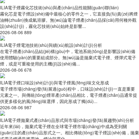
ILIA電子煙霧化芯技術(shù)與產(chǎn)品性能關(guān)聯(lián)
霧化芯是電子煙設(shè)備中最核心的零件之一，它直接負(fù)責(zé)將煙
油轉(zhuǎn)換成氣溶膠。無(wú)論電子煙產(chǎn)品採(cǎi)用何種外觀
設(shè)計(jì)，霧化芯技術(shù)始終是影響...
2026-08-06
889
ILIA電子煙電池技術(shù)與續(xù)航設(shè)計(jì)分析
在電子煙產(chǎn)品結(jié)構(gòu)中，電池系統(tǒng)是影響設(shè)備
使用體驗(yàn)的重要組成部分。無(wú)論是拋棄式電子煙、煙彈式電子
煙，或是可重複使用的主機(jī)設(shè)備...
2026-08-06
678
ILIA電子煙口味設(shè)計(jì)與電子煙風(fēng)味文化形成
電子煙市場(chǎng)發(fā)展過(guò)程中，口味設(shè)計(jì)一直是重要
元素之一。與傳統(tǒng)煙草產(chǎn)品相比，電子煙產(chǎn)品通常提
供更多樣化的風(fēng)味選擇，因此形成了獨(dú)...
2026-08-06
987
ILIA電子煙拋棄式產(chǎn)品形式與市場(chǎng)發(fā)展趨勢(shì)分析
近年來(lái)，拋棄式電子煙在全球電子煙市場(chǎng)中成為受到關
(guān)注的產(chǎn)品形式之一。相比傳統(tǒng)電子煙設(shè)備，拋棄
式電子煙通常將電池、煙油與霧化...