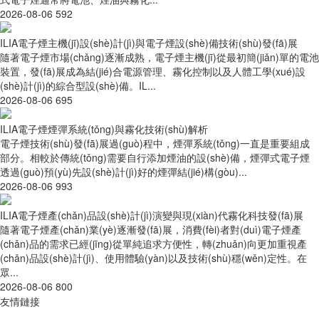
2026-08-06
592
ILIA電子煙主機(jī)設(shè)計(jì)與電子煙設(shè)備技術(shù)發(fā)展
隨著電子煙市場(chǎng)逐漸成熟，電子煙主機(jī)從最初簡(jiǎn)單的電池
裝置，發(fā)展成為結(jié)合電源管理、霧化控制以及人體工學(xué)設
(shè)計(jì)的綜合型設(shè)備。IL...
2026-08-06
695
ILIA電子煙煙彈系統(tǒng)與霧化技術(shù)解析
電子煙技術(shù)發(fā)展過(guò)程中，煙彈系統(tǒng)一直是重要組成
部分。相較於傳統(tǒng)需要自行添加煙油的設(shè)備，煙彈式電子煙
透過(guò)預(yù)先設(shè)計(jì)好的煙彈結(jié)構(gòu)...
2026-08-06
993
ILIA電子煙產(chǎn)品設(shè)計(jì)演變與現(xiàn)代霧化科技發(fā)展
隨著電子煙產(chǎn)業(yè)逐漸發(fā)展，消費(fèi)者對(duì)電子煙產
(chǎn)品的需求已經(jīng)從單純追求方便性，轉(zhuǎn)向更加重視產
(chǎn)品設(shè)計(jì)、使用體驗(yàn)以及技術(shù)穩(wěn)定性。在
眾...
2026-08-06
800
友情鏈接