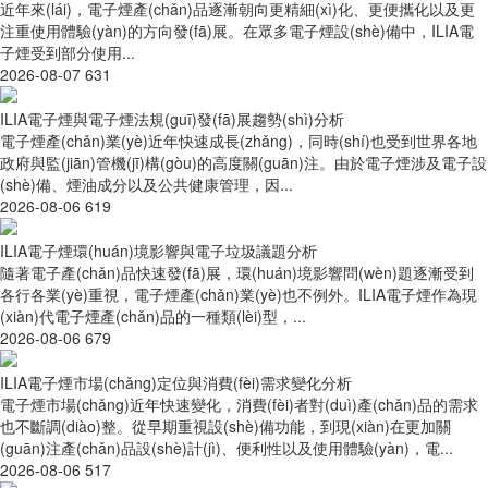
近年來(lái)，電子煙產(chǎn)品逐漸朝向更精細(xì)化、更便攜化以及更
注重使用體驗(yàn)的方向發(fā)展。在眾多電子煙設(shè)備中，ILIA電
子煙受到部分使用...
2026-08-07
631
ILIA電子煙與電子煙法規(guī)發(fā)展趨勢(shì)分析
電子煙產(chǎn)業(yè)近年快速成長(zhǎng)，同時(shí)也受到世界各地
政府與監(jiān)管機(jī)構(gòu)的高度關(guān)注。由於電子煙涉及電子設
(shè)備、煙油成分以及公共健康管理，因...
2026-08-06
619
ILIA電子煙環(huán)境影響與電子垃圾議題分析
隨著電子產(chǎn)品快速發(fā)展，環(huán)境影響問(wèn)題逐漸受到
各行各業(yè)重視，電子煙產(chǎn)業(yè)也不例外。ILIA電子煙作為現
(xiàn)代電子煙產(chǎn)品的一種類(lèi)型，...
2026-08-06
679
ILIA電子煙市場(chǎng)定位與消費(fèi)需求變化分析
電子煙市場(chǎng)近年快速變化，消費(fèi)者對(duì)產(chǎn)品的需求
也不斷調(diào)整。從早期重視設(shè)備功能，到現(xiàn)在更加關
(guān)注產(chǎn)品設(shè)計(jì)、便利性以及使用體驗(yàn)，電...
2026-08-06
517