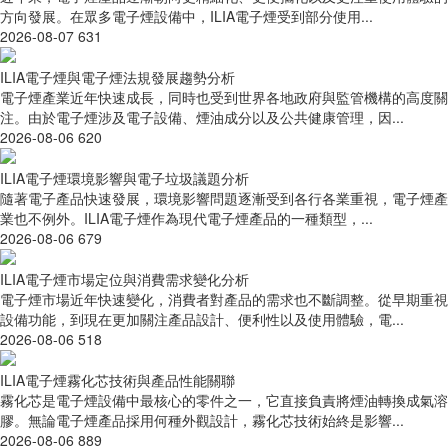
方向發展。在眾多電子煙設備中，ILIA電子煙受到部分使用...
2026-08-07
631
ILIA電子煙與電子煙法規發展趨勢分析
電子煙產業近年快速成長，同時也受到世界各地政府與監管機構的高度關
注。由於電子煙涉及電子設備、煙油成分以及公共健康管理，因...
2026-08-06
620
ILIA電子煙環境影響與電子垃圾議題分析
隨著電子產品快速發展，環境影響問題逐漸受到各行各業重視，電子煙產
業也不例外。ILIA電子煙作為現代電子煙產品的一種類型，...
2026-08-06
679
ILIA電子煙市場定位與消費需求變化分析
電子煙市場近年快速變化，消費者對產品的需求也不斷調整。從早期重視
設備功能，到現在更加關注產品設計、便利性以及使用體驗，電...
2026-08-06
518
ILIA電子煙霧化芯技術與產品性能關聯
霧化芯是電子煙設備中最核心的零件之一，它直接負責將煙油轉換成氣溶
膠。無論電子煙產品採用何種外觀設計，霧化芯技術始終是影響...
2026-08-06
889