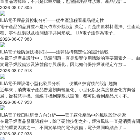
量產品選擇時，不只是比較功能，也會關注品牌形象、產品設計...
2026-08-07
805
ILIA電子煙品質控制分析——從生產流程看產品穩定性
電子產品的品質並不是只依靠外觀設計決定，而是由原材料選擇、生產流
程、零件組裝以及檢測標準共同形成。ILIA電子煙作為電子...
2026-08-07
983
ILIA電子煙防漏技術探討——煙彈結構穩定性的設計挑戰
在電子煙產品設計中，防漏問題一直是影響使用體驗的重要因素之一。由
於電子煙設備涉及液體儲存與霧化，因此如何保持煙液穩定存放...
2026-08-07
913
ILIA電子煙設備小型化發展分析——便攜科技背後的設計趨勢
近年來，消費電子產品普遍朝向輕量化、小型化以及高度整合化方向發
展，從智慧手機、無線耳機到穿戴式設備，都可以看到產品尺寸不...
2026-08-07
953
ILIA電子煙口味研發方向分析——電子霧化產品中的風味設計探索
在電子煙產品發展過程中，除了硬體技術之外，煙液風味一直是消費者關
注的重要因素之一。不同於單純的電子設備，電子煙同時結合了...
2026-08-07
933