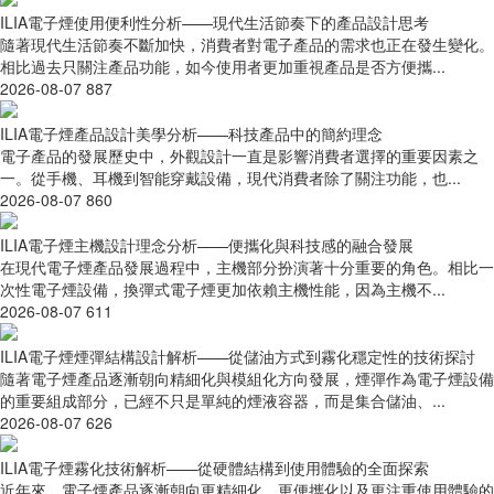
ILIA電子煙使用便利性分析——現代生活節奏下的產品設計思考
隨著現代生活節奏不斷加快，消費者對電子產品的需求也正在發生變化。
相比過去只關注產品功能，如今使用者更加重視產品是否方便攜...
2026-08-07
887
ILIA電子煙產品設計美學分析——科技產品中的簡約理念
電子產品的發展歷史中，外觀設計一直是影響消費者選擇的重要因素之
一。從手機、耳機到智能穿戴設備，現代消費者除了關注功能，也...
2026-08-07
860
ILIA電子煙主機設計理念分析——便攜化與科技感的融合發展
在現代電子煙產品發展過程中，主機部分扮演著十分重要的角色。相比一
次性電子煙設備，換彈式電子煙更加依賴主機性能，因為主機不...
2026-08-07
611
ILIA電子煙煙彈結構設計解析——從儲油方式到霧化穩定性的技術探討
隨著電子煙產品逐漸朝向精細化與模組化方向發展，煙彈作為電子煙設備
的重要組成部分，已經不只是單純的煙液容器，而是集合儲油、...
2026-08-07
626
ILIA電子煙霧化技術解析——從硬體結構到使用體驗的全面探索
近年來，電子煙產品逐漸朝向更精細化、更便攜化以及更注重使用體驗的