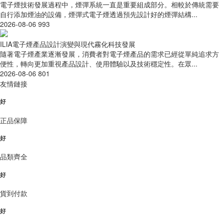
電子煙技術發展過程中，煙彈系統一直是重要組成部分。相較於傳統需要
自行添加煙油的設備，煙彈式電子煙透過預先設計好的煙彈結構...
2026-08-06
993
ILIA電子煙產品設計演變與現代霧化科技發展
隨著電子煙產業逐漸發展，消費者對電子煙產品的需求已經從單純追求方
便性，轉向更加重視產品設計、使用體驗以及技術穩定性。在眾...
2026-08-06
801
友情鏈接
好
正品保障
好
品類齊全
好
貨到付款
好