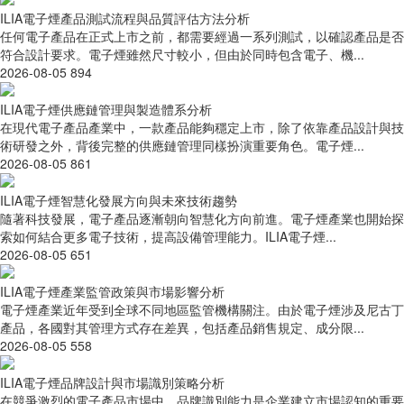
ILIA電子煙產品測試流程與品質評估方法分析
任何電子產品在正式上市之前，都需要經過一系列測試，以確認產品是否
符合設計要求。電子煙雖然尺寸較小，但由於同時包含電子、機...
2026-08-05
894
ILIA電子煙供應鏈管理與製造體系分析
在現代電子產品產業中，一款產品能夠穩定上市，除了依靠產品設計與技
術研發之外，背後完整的供應鏈管理同樣扮演重要角色。電子煙...
2026-08-05
861
ILIA電子煙智慧化發展方向與未來技術趨勢
隨著科技發展，電子產品逐漸朝向智慧化方向前進。電子煙產業也開始探
索如何結合更多電子技術，提高設備管理能力。ILIA電子煙...
2026-08-05
651
ILIA電子煙產業監管政策與市場影響分析
電子煙產業近年受到全球不同地區監管機構關注。由於電子煙涉及尼古丁
產品，各國對其管理方式存在差異，包括產品銷售規定、成分限...
2026-08-05
558
ILIA電子煙品牌設計與市場識別策略分析
在競爭激烈的電子產品市場中，品牌識別能力是企業建立市場認知的重要