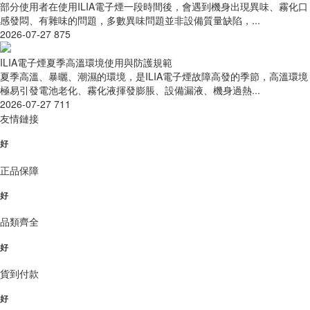
部分使用者在使用ILIA電子煙一段時間後，會遇到機身出現異味、霧化口
感發悶、有雜味的問題，多數異味問題並非設備質量缺陷，...
2026-07-27
875
ILIA電子煙夏季高溫環境使用與防護規範
夏季高溫、暴曬、潮濕的環境，是ILIA電子煙故障高發的季節，高溫環境
極易引發電池老化、霧化液揮發膨脹、設備漏液、機身過熱...
2026-07-27
711
友情鏈接
好
正品保障
好
品類齊全
好
貨到付款
好