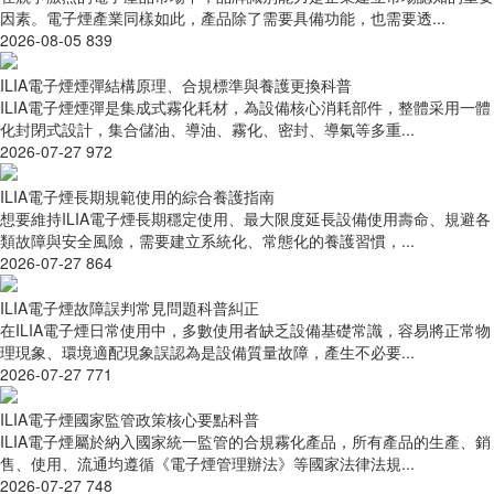
因素。電子煙產業同樣如此，產品除了需要具備功能，也需要透...
2026-08-05
839
ILIA電子煙煙彈結構原理、合規標準與養護更換科普
ILIA電子煙煙彈是集成式霧化耗材，為設備核心消耗部件，整體采用一體
化封閉式設計，集合儲油、導油、霧化、密封、導氣等多重...
2026-07-27
972
ILIA電子煙長期規範使用的綜合養護指南
想要維持ILIA電子煙長期穩定使用、最大限度延長設備使用壽命、規避各
類故障與安全風險，需要建立系統化、常態化的養護習慣，...
2026-07-27
864
ILIA電子煙故障誤判常見問題科普糾正
在ILIA電子煙日常使用中，多數使用者缺乏設備基礎常識，容易將正常物
理現象、環境適配現象誤認為是設備質量故障，產生不必要...
2026-07-27
771
ILIA電子煙國家監管政策核心要點科普
ILIA電子煙屬於納入國家統一監管的合規霧化產品，所有產品的生產、銷
售、使用、流通均遵循《電子煙管理辦法》等國家法律法規...
2026-07-27
748