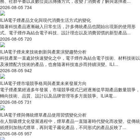
務、社群平臺以及數位資訊傳播方式，改變了消費者了解與選擇產...
2026-08-05
734
ILIA電子煙產品文化與現代消費生活方式的變化
隨著科技產品逐漸融入日常生活，許多傳統產品也開始出現新的使用形
式。電子煙作為結合電子科技、設計理念以及消費習慣的新型產品...
2026-08-05
720
ILIA電子煙未來技術創新與產業演變趨勢分析
科技產業一直處於快速變化之中，電子煙作為結合電子技術、材料技術以
及液體配方技術的產品，也會隨著科技進步而持續演變。ILI...
2026-08-05
942
ILIA電子煙市場競爭格局與產業未來發展方向
電子煙產業經過多年發展，市場競爭模式已經逐漸從早期產品數量競爭，
轉向技術、品質、設計以及品牌管理等多方面競爭。ILIA電...
2026-08-05
731
ILIA電子煙與傳統煙草產品使用習慣變化分析
在人類吸煙文化發展過程中，煙草產品一直隨著時代變化而改變。從傳統
紙煙到加熱式煙草，再到電子霧化產品，不同形式的產品反映了...
2026-08-05
957