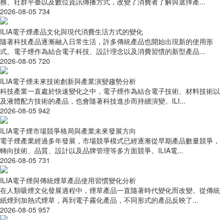
務、社群平臺以及數位資訊傳播方式，改變了消費者了解與選擇產...
2026-08-05
734
ILIA電子煙產品文化與現代消費生活方式的變化
隨著科技產品逐漸融入日常生活，許多傳統產品也開始出現新的使用形
式。電子煙作為結合電子科技、設計理念以及消費習慣的新型產品...
2026-08-05
720
ILIA電子煙未來技術創新與產業演變趨勢分析
科技產業一直處於快速變化之中，電子煙作為結合電子技術、材料技術以
及液體配方技術的產品，也會隨著科技進步而持續演變。ILI...
2026-08-05
942
ILIA電子煙市場競爭格局與產業未來發展方向
電子煙產業經過多年發展，市場競爭模式已經逐漸從早期產品數量競爭，
轉向技術、品質、設計以及品牌管理等多方面競爭。ILIA電...
2026-08-05
731
ILIA電子煙與傳統煙草產品使用習慣變化分析
在人類吸煙文化發展過程中，煙草產品一直隨著時代變化而改變。從傳統
紙煙到加熱式煙草，再到電子霧化產品，不同形式的產品反映了...
2026-08-05
957