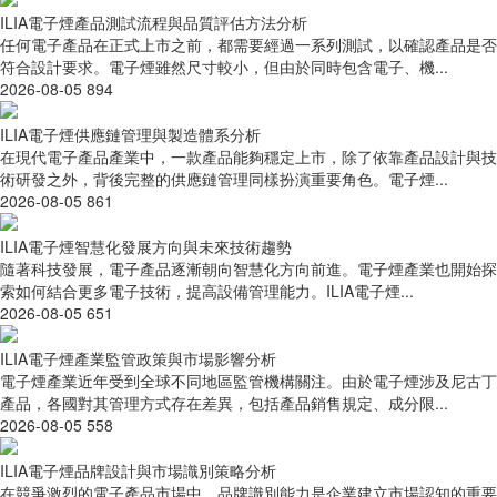
ILIA電子煙產品測試流程與品質評估方法分析
任何電子產品在正式上市之前，都需要經過一系列測試，以確認產品是否
符合設計要求。電子煙雖然尺寸較小，但由於同時包含電子、機...
2026-08-05
894
ILIA電子煙供應鏈管理與製造體系分析
在現代電子產品產業中，一款產品能夠穩定上市，除了依靠產品設計與技
術研發之外，背後完整的供應鏈管理同樣扮演重要角色。電子煙...
2026-08-05
861
ILIA電子煙智慧化發展方向與未來技術趨勢
隨著科技發展，電子產品逐漸朝向智慧化方向前進。電子煙產業也開始探
索如何結合更多電子技術，提高設備管理能力。ILIA電子煙...
2026-08-05
651
ILIA電子煙產業監管政策與市場影響分析
電子煙產業近年受到全球不同地區監管機構關注。由於電子煙涉及尼古丁
產品，各國對其管理方式存在差異，包括產品銷售規定、成分限...
2026-08-05
558
ILIA電子煙品牌設計與市場識別策略分析
在競爭激烈的電子產品市場中，品牌識別能力是企業建立市場認知的重要