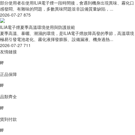
部分使用者在使用ILIA電子煙一段時間後，會遇到機身出現異味、霧化口
感發悶、有雜味的問題，多數異味問題並非設備質量缺陷，...
2026-07-27
875
ILIA電子煙夏季高溫環境使用與防護規範
夏季高溫、暴曬、潮濕的環境，是ILIA電子煙故障高發的季節，高溫環境
極易引發電池老化、霧化液揮發膨脹、設備漏液、機身過熱...
2026-07-27
711
友情鏈接
好
正品保障
好
品類齊全
好
貨到付款
好