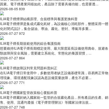
因素。電子煙產業同樣如此，產品除了需要具備功能，也需要透...
2026-08-05
839
ILIA電子煙煙彈結構原理、合規標準與養護更換科普
ILIA電子煙煙彈是集成式霧化耗材，為設備核心消耗部件，整體采用一體
化封閉式設計，集合儲油、導油、霧化、密封、導氣等多重...
2026-07-27
972
ILIA電子煙長期規範使用的綜合養護指南
想要維持ILIA電子煙長期穩定使用、最大限度延長設備使用壽命、規避各
類故障與安全風險，需要建立系統化、常態化的養護習慣，...
2026-07-27
864
ILIA電子煙故障誤判常見問題科普糾正
在ILIA電子煙日常使用中，多數使用者缺乏設備基礎常識，容易將正常物
理現象、環境適配現象誤認為是設備質量故障，產生不必要...
2026-07-27
771
ILIA電子煙國家監管政策核心要點科普
ILIA電子煙屬於納入國家統一監管的合規霧化產品，所有產品的生產、銷
售、使用、流通均遵循《電子煙管理辦法》等國家法律法規...
2026-07-27
748