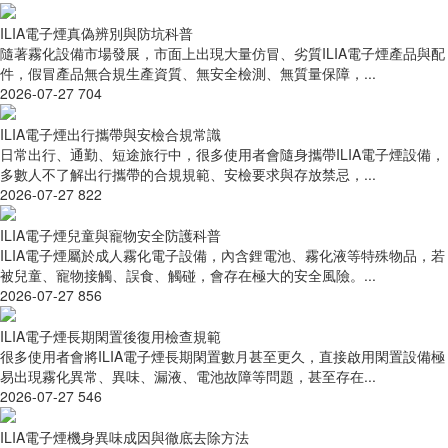
ILIA電子煙真偽辨別與防坑科普
隨著霧化設備市場發展，市面上出現大量仿冒、劣質ILIA電子煙產品與配
件，假冒產品無合規生產資質、無安全檢測、無質量保障，...
2026-07-27
704
ILIA電子煙出行攜帶與安檢合規常識
日常出行、通勤、短途旅行中，很多使用者會隨身攜帶ILIA電子煙設備，
多數人不了解出行攜帶的合規規範、安檢要求與存放禁忌，...
2026-07-27
822
ILIA電子煙兒童與寵物安全防護科普
ILIA電子煙屬於成人霧化電子設備，內含鋰電池、霧化液等特殊物品，若
被兒童、寵物接觸、誤食、觸碰，會存在極大的安全風險。...
2026-07-27
856
ILIA電子煙長期閑置後復用檢查規範
很多使用者會將ILIA電子煙長期閑置數月甚至更久，直接啟用閑置設備極
易出現霧化異常、異味、漏液、電池故障等問題，甚至存在...
2026-07-27
546
ILIA電子煙機身異味成因與徹底去除方法