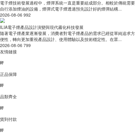
電子煙技術發展過程中，煙彈系統一直是重要組成部分。相較於傳統需要
自行添加煙油的設備，煙彈式電子煙透過預先設計好的煙彈結構...
2026-08-06
992
ILIA電子煙產品設計演變與現代霧化科技發展
隨著電子煙產業逐漸發展，消費者對電子煙產品的需求已經從單純追求方
便性，轉向更加重視產品設計、使用體驗以及技術穩定性。在眾...
2026-08-06
799
友情鏈接
好
正品保障
好
品類齊全
好
貨到付款
好