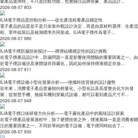
量產品選擇時，不只是比較功能，也會關注品牌形象、產品設計...
2026-08-07
803
ILIA電子煙品質控制分析——從生產流程看產品穩定性
電子產品的品質並不是只依靠外觀設計決定，而是由原材料選擇、生產流
程、零件組裝以及檢測標準共同形成。ILIA電子煙作為電子...
2026-08-07
980
ILIA電子煙防漏技術探討——煙彈結構穩定性的設計挑戰
在電子煙產品設計中，防漏問題一直是影響使用體驗的重要因素之一。由
於電子煙設備涉及液體儲存與霧化，因此如何保持煙液穩定存放...
2026-08-07
911
ILIA電子煙設備小型化發展分析——便攜科技背後的設計趨勢
近年來，消費電子產品普遍朝向輕量化、小型化以及高度整合化方向發
展，從智慧手機、無線耳機到穿戴式設備，都可以看到產品尺寸不...
2026-08-07
949
ILIA電子煙口味研發方向分析——電子霧化產品中的風味設計探索
在電子煙產品發展過程中，除了硬體技術之外，煙液風味一直是消費者關
注的重要因素之一。不同於單純的電子設備，電子煙同時結合了...
2026-08-07
930