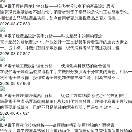
ILIA電子煙使用便利性分析——現代生活節奏下的產品設計思考
隨著現代生活節奏不斷加快，消費者對電子產品的需求也正在發生變化。
相比過去只關注產品功能，如今使用者更加重視產品是否方便攜...
2026-08-07
883
ILIA電子煙產品設計美學分析——科技產品中的簡約理念
電子產品的發展歷史中，外觀設計一直是影響消費者選擇的重要因素之
一。從手機、耳機到智能穿戴設備，現代消費者除了關注功能，也...
2026-08-07
857
ILIA電子煙主機設計理念分析——便攜化與科技感的融合發展
在現代電子煙產品發展過程中，主機部分扮演著十分重要的角色。相比一
次性電子煙設備，換彈式電子煙更加依賴主機性能，因為主機不...
2026-08-07
608
ILIA電子煙煙彈結構設計解析——從儲油方式到霧化穩定性的技術探討
隨著電子煙產品逐漸朝向精細化與模組化方向發展，煙彈作為電子煙設備
的重要組成部分，已經不只是單純的煙液容器，而是集合儲油、...
2026-08-07
621
ILIA電子煙霧化技術解析——從硬體結構到使用體驗的全面探索
近年來，電子煙產品逐漸朝向更精細化、更便攜化以及更注重使用體驗的