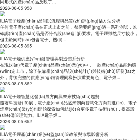
同形式的產(chǎn)品反映了...
2026-08-05
958
ILIA電子煙產(chǎn)品測試流程與品質(zhì)評(píng)估方法分析
任何電子產(chǎn)品在正式上市之前，都需要經(jīng)過一系列測試，以
確認(rèn)產(chǎn)品是否符合設(shè)計(jì)要求。電子煙雖然尺寸較小，
但由於同時(shí)包含電子、機(jī)...
2026-08-05
895
ILIA電子煙供應(yīng)鏈管理與製造體系分析
在現(xiàn)代電子產(chǎn)品產(chǎn)業(yè)中，一款產(chǎn)品能夠穩
(wěn)定上市，除了依靠產(chǎn)品設(shè)計(jì)與技術(shù)研發(fā)之
外，背後完整的供應(yīng)鏈管理同樣扮演重要角色。電子煙...
2026-08-05
862
ILIA電子煙智慧化發(fā)展方向與未來技術(shù)趨勢
隨著科技發(fā)展，電子產(chǎn)品逐漸朝向智慧化方向前進(jìn)。電子
煙產(chǎn)業(yè)也開始探索如何結(jié)合更多電子技術(shù)，提高設
(shè)備管理能力。ILIA電子煙...
2026-08-05
652
ILIA電子煙產(chǎn)業(yè)監(jiān)管政策與市場影響分析