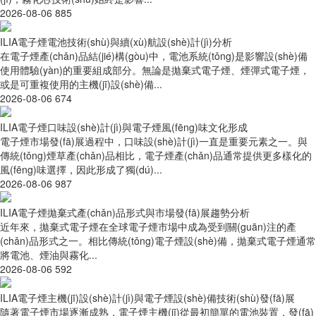
2026-08-06
885
ILIA電子煙電池技術(shù)與續(xù)航設(shè)計(jì)分析
在電子煙產(chǎn)品結(jié)構(gòu)中，電池系統(tǒng)是影響設(shè)備
使用體驗(yàn)的重要組成部分。無論是拋棄式電子煙、煙彈式電子煙，
或是可重複使用的主機(jī)設(shè)備...
2026-08-06
674
ILIA電子煙口味設(shè)計(jì)與電子煙風(fēng)味文化形成
電子煙市場發(fā)展過程中，口味設(shè)計(jì)一直是重要元素之一。與
傳統(tǒng)煙草產(chǎn)品相比，電子煙產(chǎn)品通常提供更多樣化的
風(fēng)味選擇，因此形成了獨(dú)...
2026-08-06
987
ILIA電子煙拋棄式產(chǎn)品形式與市場發(fā)展趨勢分析
近年來，拋棄式電子煙在全球電子煙市場中成為受到關(guān)注的產
(chǎn)品形式之一。相比傳統(tǒng)電子煙設(shè)備，拋棄式電子煙通常
將電池、煙油與霧化...
2026-08-06
592
ILIA電子煙主機(jī)設(shè)計(jì)與電子煙設(shè)備技術(shù)發(fā)展
隨著電子煙市場逐漸成熟，電子煙主機(jī)從最初簡單的電池裝置，發(fā)