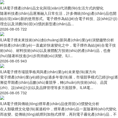
ILIA電子煙產(chǎn)品文化與現(xiàn)代消費(fèi)生活方式的變化
隨著科技產(chǎn)品逐漸融入日常生活，許多傳統(tǒng)產(chǎn)品也開
始出現(xiàn)新的使用形式。電子煙作為結(jié)合電子科技、設(shè)計(jì)
理念以及消費(fèi)習(xí)慣的新型產(chǎn)品...
2026-08-05
722
ILIA電子煙未來技術(shù)創(chuàng)新與產(chǎn)業(yè)演變趨勢分析
科技產(chǎn)業(yè)一直處於快速變化之中，電子煙作為結(jié)合電子技
術(shù)、材料技術(shù)以及液體配方技術(shù)的產(chǎn)品，也會
(huì)隨著科技進(jìn)步而持續(xù)演變。ILI...
2026-08-05
943
ILIA電子煙市場競爭格局與產(chǎn)業(yè)未來發(fā)展方向
電子煙產(chǎn)業(yè)經(jīng)過多年發(fā)展，市場競爭模式已經(jīng)逐
漸從早期產(chǎn)品數(shù)量競爭，轉(zhuǎn)向技術(shù)、品質
(zhì)、設(shè)計(jì)以及品牌管理等多方面競爭。ILIA電...
2026-08-05
732
ILIA電子煙與傳統(tǒng)煙草產(chǎn)品使用習(xí)慣變化分析
在人類吸煙文化發(fā)展過程中，煙草產(chǎn)品一直隨著時(shí)代變化
而改變。從傳統(tǒng)紙煙到加熱式煙草，再到電子霧化產(chǎn)品，不