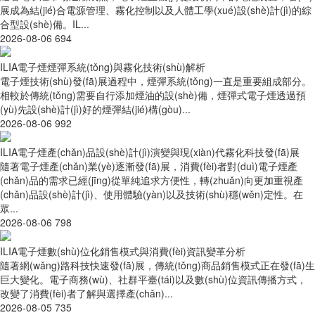
展成為結(jié)合電源管理、霧化控制以及人體工學(xué)設(shè)計(jì)的綜
合型設(shè)備。IL...
2026-08-06
694
ILIA電子煙煙彈系統(tǒng)與霧化技術(shù)解析
電子煙技術(shù)發(fā)展過程中，煙彈系統(tǒng)一直是重要組成部分。
相較於傳統(tǒng)需要自行添加煙油的設(shè)備，煙彈式電子煙透過預
(yù)先設(shè)計(jì)好的煙彈結(jié)構(gòu)...
2026-08-06
992
ILIA電子煙產(chǎn)品設(shè)計(jì)演變與現(xiàn)代霧化科技發(fā)展
隨著電子煙產(chǎn)業(yè)逐漸發(fā)展，消費(fèi)者對(duì)電子煙產
(chǎn)品的需求已經(jīng)從單純追求方便性，轉(zhuǎn)向更加重視產
(chǎn)品設(shè)計(jì)、使用體驗(yàn)以及技術(shù)穩(wěn)定性。在
眾...
2026-08-06
798
ILIA電子煙數(shù)位化銷售模式與消費(fèi)資訊變革分析
隨著網(wǎng)路科技快速發(fā)展，傳統(tǒng)商品銷售模式正在發(fā)生
巨大變化。電子商務(wù)、社群平臺(tái)以及數(shù)位資訊傳播方式，
改變了消費(fèi)者了解與選擇產(chǎn)...
2026-08-05
735