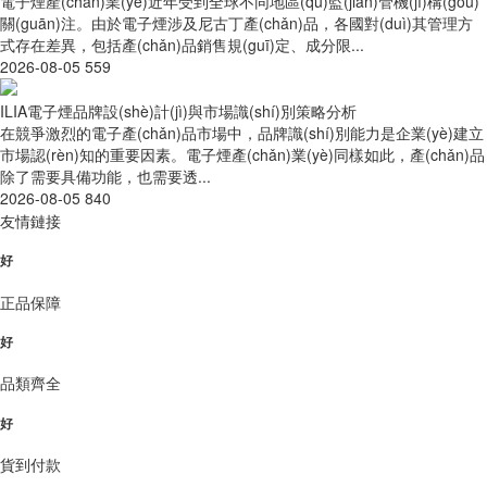
電子煙產(chǎn)業(yè)近年受到全球不同地區(qū)監(jiān)管機(jī)構(gòu)
關(guān)注。由於電子煙涉及尼古丁產(chǎn)品，各國對(duì)其管理方
式存在差異，包括產(chǎn)品銷售規(guī)定、成分限...
2026-08-05
559
ILIA電子煙品牌設(shè)計(jì)與市場識(shí)別策略分析
在競爭激烈的電子產(chǎn)品市場中，品牌識(shí)別能力是企業(yè)建立
市場認(rèn)知的重要因素。電子煙產(chǎn)業(yè)同樣如此，產(chǎn)品
除了需要具備功能，也需要透...
2026-08-05
840
友情鏈接
好
正品保障
好
品類齊全
好
貨到付款