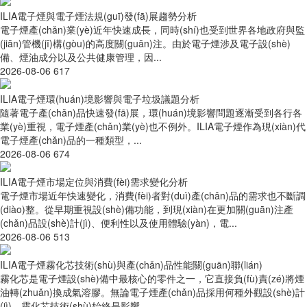
ILIA電子煙與電子煙法規(guī)發(fā)展趨勢分析
電子煙產(chǎn)業(yè)近年快速成長，同時(shí)也受到世界各地政府與監
(jiān)管機(jī)構(gòu)的高度關(guān)注。由於電子煙涉及電子設(shè)
備、煙油成分以及公共健康管理，因...
2026-08-06
617
ILIA電子煙環(huán)境影響與電子垃圾議題分析
隨著電子產(chǎn)品快速發(fā)展，環(huán)境影響問題逐漸受到各行各
業(yè)重視，電子煙產(chǎn)業(yè)也不例外。ILIA電子煙作為現(xiàn)代
電子煙產(chǎn)品的一種類型，...
2026-08-06
674
ILIA電子煙市場定位與消費(fèi)需求變化分析
電子煙市場近年快速變化，消費(fèi)者對(duì)產(chǎn)品的需求也不斷調
(diào)整。從早期重視設(shè)備功能，到現(xiàn)在更加關(guān)注產
(chǎn)品設(shè)計(jì)、便利性以及使用體驗(yàn)，電...
2026-08-06
513
ILIA電子煙霧化芯技術(shù)與產(chǎn)品性能關(guān)聯(lián)
霧化芯是電子煙設(shè)備中最核心的零件之一，它直接負(fù)責(zé)將煙
油轉(zhuǎn)換成氣溶膠。無論電子煙產(chǎn)品採用何種外觀設(shè)計
(jì)，霧化芯技術(shù)始終是影響...