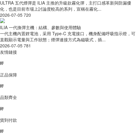
ULTRA 五代煙彈是 ILIA 主推的升級款霧化彈，主打口感革新與防漏優
化，也是目前市場上討論度較高的系列，宣稱在霧化...
2026-07-05
720
ILIA 一代換彈主機：結構、參數與使用體驗
一代主機內置鋰電池，采用 Type-C 充電接口，機身配備呼吸指示燈，可
直觀顯示電量與工作狀態；煙彈連接方式為磁吸式，插...
2026-07-05
781
友情鏈接
好
正品保障
好
品類齊全
好
貨到付款
好