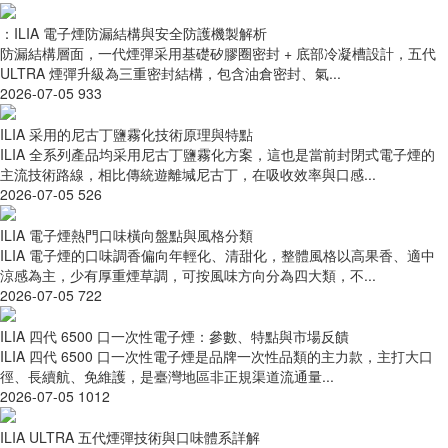
：ILIA 電子煙防漏結構與安全防護機製解析
防漏結構層面，一代煙彈采用基礎矽膠圈密封 + 底部冷凝槽設計，五代
ULTRA 煙彈升級為三重密封結構，包含油倉密封、氣...
2026-07-05
933
ILIA 采用的尼古丁鹽霧化技術原理與特點
ILIA 全系列產品均采用尼古丁鹽霧化方案，這也是當前封閉式電子煙的
主流技術路線，相比傳統遊離堿尼古丁，在吸收效率與口感...
2026-07-05
526
ILIA 電子煙熱門口味橫向盤點與風格分類
ILIA 電子煙的口味調香偏向年輕化、清甜化，整體風格以高果香、適中
涼感為主，少有厚重煙草調，可按風味方向分為四大類，不...
2026-07-05
722
ILIA 四代 6500 口一次性電子煙：參數、特點與市場反饋
ILIA 四代 6500 口一次性電子煙是品牌一次性品類的主力款，主打大口
徑、長續航、免維護，是臺灣地區非正規渠道流通量...
2026-07-05
1012
ILIA ULTRA 五代煙彈技術與口味體系詳解