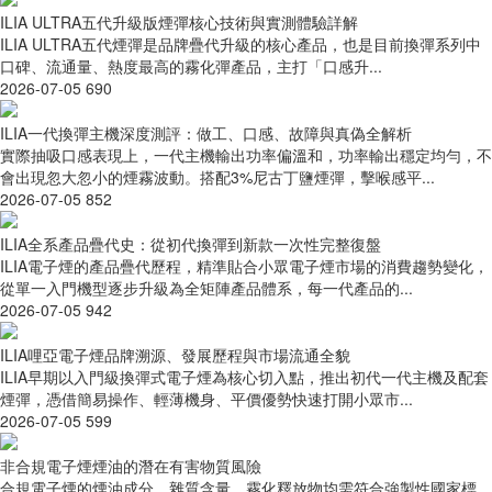
ILIA ULTRA五代升級版煙彈核心技術與實測體驗詳解
ILIA ULTRA五代煙彈是品牌疊代升級的核心產品，也是目前換彈系列中
口碑、流通量、熱度最高的霧化彈產品，主打「口感升...
2026-07-05
690
ILIA一代換彈主機深度測評：做工、口感、故障與真偽全解析
實際抽吸口感表現上，一代主機輸出功率偏溫和，功率輸出穩定均勻，不
會出現忽大忽小的煙霧波動。搭配3%尼古丁鹽煙彈，擊喉感平...
2026-07-05
852
ILIA全系產品疊代史：從初代換彈到新款一次性完整復盤
ILIA電子煙的產品疊代歷程，精準貼合小眾電子煙市場的消費趨勢變化，
從單一入門機型逐步升級為全矩陣產品體系，每一代產品的...
2026-07-05
942
ILIA哩亞電子煙品牌溯源、發展歷程與市場流通全貌
ILIA早期以入門級換彈式電子煙為核心切入點，推出初代一代主機及配套
煙彈，憑借簡易操作、輕薄機身、平價優勢快速打開小眾市...
2026-07-05
599
非合規電子煙煙油的潛在有害物質風險
合規電子煙的煙油成分、雜質含量、霧化釋放物均需符合強製性國家標