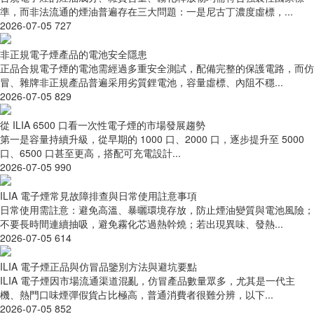
準，而非法流通的煙油普遍存在三大問題：一是尼古丁濃度虛標，...
2026-07-05
727
非正規電子煙產品的電池安全隱患
正品合規電子煙的電池需經過多重安全測試，配備完整的保護電路，而仿
冒、雜牌非正規產品普遍采用劣質鋰電池，容量虛標、內阻不穩...
2026-07-05
829
從 ILIA 6500 口看一次性電子煙的市場發展趨勢
第一是容量持續升級，從早期的 1000 口、2000 口，逐步提升至 5000
口、6500 口甚至更高，搭配可充電設計...
2026-07-05
990
ILIA 電子煙常見故障排查與日常使用註意事項
日常使用需註意：避免高溫、暴曬環境存放，防止煙油變質與電池風險；
不要長時間連續抽吸，避免霧化芯過熱幹燒；若出現異味、發熱...
2026-07-05
614
ILIA 電子煙正品與仿冒品鑒別方法與避坑要點
ILIA 電子煙因市場流通渠道混亂，仿冒產品數量眾多，尤其是一代主
機、熱門口味煙彈假貨占比極高，普通消費者很難分辨，以下...
2026-07-05
852