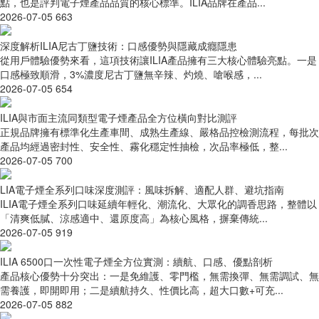
點，也是評判電子煙產品品質的核心標準。ILIA品牌在產品...
2026-07-05
663
深度解析ILIA尼古丁鹽技術：口感優勢與隱藏成癮隱患
從用戶體驗優勢來看，這項技術讓ILIA產品擁有三大核心體驗亮點。一是
口感極致順滑，3%濃度尼古丁鹽無辛辣、灼燒、嗆喉感，...
2026-07-05
654
ILIA與市面主流同類型電子煙產品全方位橫向對比測評
正規品牌擁有標準化生產車間、成熟生產線、嚴格品控檢測流程，每批次
產品均經過密封性、安全性、霧化穩定性抽檢，次品率極低，整...
2026-07-05
700
LIA電子煙全系列口味深度測評：風味拆解、適配人群、避坑指南
ILIA電子煙全系列口味延續年輕化、潮流化、大眾化的調香思路，整體以
「清爽低膩、涼感適中、還原度高」為核心風格，摒棄傳統...
2026-07-05
919
ILIA 6500口一次性電子煙全方位實測：續航、口感、優點剖析
產品核心優勢十分突出：一是免維護、零門檻，無需換彈、無需調試、無
需養護，即開即用；二是續航持久、性價比高，超大口數+可充...
2026-07-05
882