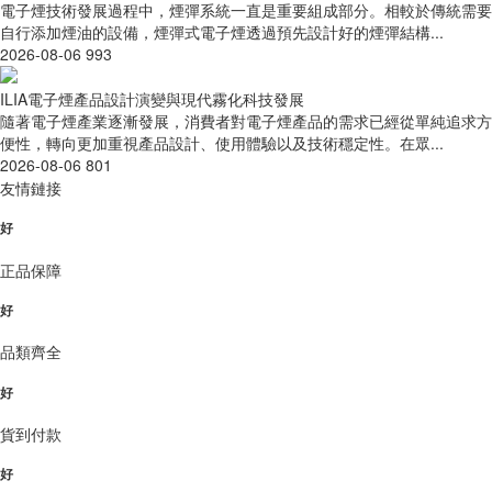
電子煙技術發展過程中，煙彈系統一直是重要組成部分。相較於傳統需要
自行添加煙油的設備，煙彈式電子煙透過預先設計好的煙彈結構...
2026-08-06
993
ILIA電子煙產品設計演變與現代霧化科技發展
隨著電子煙產業逐漸發展，消費者對電子煙產品的需求已經從單純追求方
便性，轉向更加重視產品設計、使用體驗以及技術穩定性。在眾...
2026-08-06
801
友情鏈接
好
正品保障
好
品類齊全
好
貨到付款
好