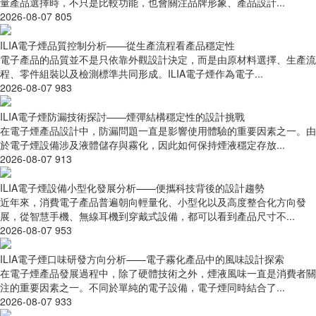
量產品選擇時，不只是比較功能，也會關注品牌形象、產品設計...
2026-08-07
805
ILIA電子煙品質控制分析——從生產流程看產品穩定性
電子產品的品質並不是只依靠外觀設計決定，而是由原材料選擇、生產流
程、零件組裝以及檢測標準共同形成。ILIA電子煙作為電子...
2026-08-07
983
ILIA電子煙防漏技術探討——煙彈結構穩定性的設計挑戰
在電子煙產品設計中，防漏問題一直是影響使用體驗的重要因素之一。由
於電子煙設備涉及液體儲存與霧化，因此如何保持煙液穩定存放...
2026-08-07
913
ILIA電子煙設備小型化發展分析——便攜科技背後的設計趨勢
近年來，消費電子產品普遍朝向輕量化、小型化以及高度整合化方向發
展，從智慧手機、無線耳機到穿戴式設備，都可以看到產品尺寸不...
2026-08-07
953
ILIA電子煙口味研發方向分析——電子霧化產品中的風味設計探索
在電子煙產品發展過程中，除了硬體技術之外，煙液風味一直是消費者關
注的重要因素之一。不同於單純的電子設備，電子煙同時結合了...
2026-08-07
933