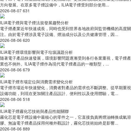
方向發展。在眾多電子煙設備中，ILIA電子煙受到部分使用...
2026-08-07
631
ILIA電子煙與電子煙法規發展趨勢分析
電子煙產業近年快速成長，同時也受到世界各地政府與監管機構的高度關
注。由於電子煙涉及電子設備、煙油成分以及公共健康管理，因...
2026-08-06
620
ILIA電子煙環境影響與電子垃圾議題分析
隨著電子產品快速發展，環境影響問題逐漸受到各行各業重視，電子煙產
業也不例外。ILIA電子煙作為現代電子煙產品的一種類型，...
2026-08-06
679
ILIA電子煙市場定位與消費需求變化分析
電子煙市場近年快速變化，消費者對產品的需求也不斷調整。從早期重視
設備功能，到現在更加關注產品設計、便利性以及使用體驗，電...
2026-08-06
518
ILIA電子煙霧化芯技術與產品性能關聯
霧化芯是電子煙設備中最核心的零件之一，它直接負責將煙油轉換成氣溶
膠。無論電子煙產品採用何種外觀設計，霧化芯技術始終是影響...
2026-08-06
889