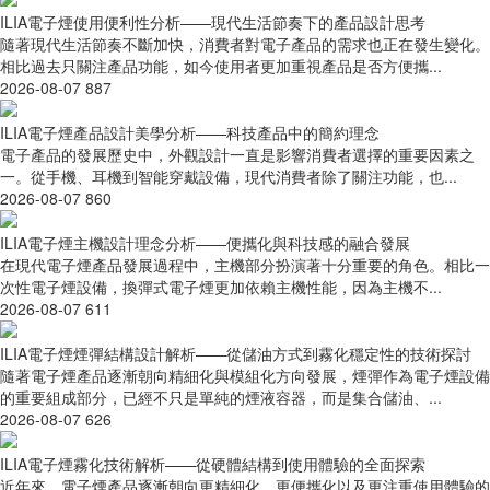
ILIA電子煙使用便利性分析——現代生活節奏下的產品設計思考
隨著現代生活節奏不斷加快，消費者對電子產品的需求也正在發生變化。
相比過去只關注產品功能，如今使用者更加重視產品是否方便攜...
2026-08-07
887
ILIA電子煙產品設計美學分析——科技產品中的簡約理念
電子產品的發展歷史中，外觀設計一直是影響消費者選擇的重要因素之
一。從手機、耳機到智能穿戴設備，現代消費者除了關注功能，也...
2026-08-07
860
ILIA電子煙主機設計理念分析——便攜化與科技感的融合發展
在現代電子煙產品發展過程中，主機部分扮演著十分重要的角色。相比一
次性電子煙設備，換彈式電子煙更加依賴主機性能，因為主機不...
2026-08-07
611
ILIA電子煙煙彈結構設計解析——從儲油方式到霧化穩定性的技術探討
隨著電子煙產品逐漸朝向精細化與模組化方向發展，煙彈作為電子煙設備
的重要組成部分，已經不只是單純的煙液容器，而是集合儲油、...
2026-08-07
626
ILIA電子煙霧化技術解析——從硬體結構到使用體驗的全面探索
近年來，電子煙產品逐漸朝向更精細化、更便攜化以及更注重使用體驗的