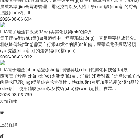
展成為結(jié)合電源管理、霧化控制以及人體工學(xué)設(shè)計的綜合
型設(shè)備。IL...
2026-08-06
694
ILIA電子煙煙彈系統(tǒng)與霧化技術(shù)解析
電子煙技術(shù)發(fā)展過程中，煙彈系統(tǒng)一直是重要組成部分。
相較於傳統(tǒng)需要自行添加煙油的設(shè)備，煙彈式電子煙透過預
(yù)先設(shè)計好的煙彈結(jié)構(gòu)...
2026-08-06
992
ILIA電子煙產(chǎn)品設(shè)計演變與現(xiàn)代霧化科技發(fā)展
隨著電子煙產(chǎn)業(yè)逐漸發(fā)展，消費(fèi)者對電子煙產(chǎn)品
的需求已經(jīng)從單純追求方便性，轉(zhuǎn)向更加重視產(chǎn)品設
(shè)計、使用體驗(yàn)以及技術(shù)穩(wěn)定性。在眾...
2026-08-06
799
友情鏈接
好
正品保障
好