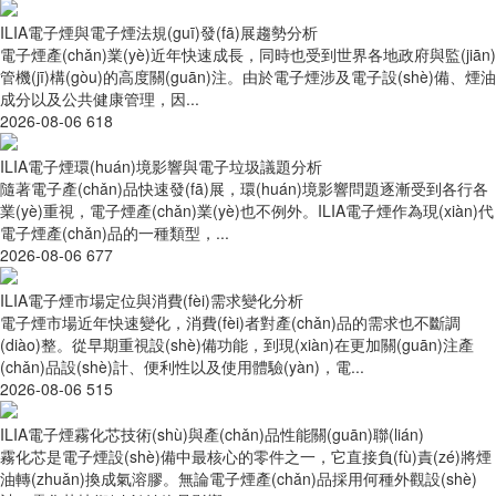
ILIA電子煙與電子煙法規(guī)發(fā)展趨勢分析
電子煙產(chǎn)業(yè)近年快速成長，同時也受到世界各地政府與監(jiān)
管機(jī)構(gòu)的高度關(guān)注。由於電子煙涉及電子設(shè)備、煙油
成分以及公共健康管理，因...
2026-08-06
618
ILIA電子煙環(huán)境影響與電子垃圾議題分析
隨著電子產(chǎn)品快速發(fā)展，環(huán)境影響問題逐漸受到各行各
業(yè)重視，電子煙產(chǎn)業(yè)也不例外。ILIA電子煙作為現(xiàn)代
電子煙產(chǎn)品的一種類型，...
2026-08-06
677
ILIA電子煙市場定位與消費(fèi)需求變化分析
電子煙市場近年快速變化，消費(fèi)者對產(chǎn)品的需求也不斷調
(diào)整。從早期重視設(shè)備功能，到現(xiàn)在更加關(guān)注產
(chǎn)品設(shè)計、便利性以及使用體驗(yàn)，電...
2026-08-06
515
ILIA電子煙霧化芯技術(shù)與產(chǎn)品性能關(guān)聯(lián)
霧化芯是電子煙設(shè)備中最核心的零件之一，它直接負(fù)責(zé)將煙
油轉(zhuǎn)換成氣溶膠。無論電子煙產(chǎn)品採用何種外觀設(shè)