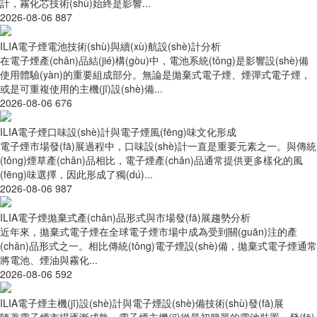
計，霧化芯技術(shù)始終是影響...
2026-08-06
887
ILIA電子煙電池技術(shù)與續(xù)航設(shè)計分析
在電子煙產(chǎn)品結(jié)構(gòu)中，電池系統(tǒng)是影響設(shè)備
使用體驗(yàn)的重要組成部分。無論是拋棄式電子煙、煙彈式電子煙，
或是可重複使用的主機(jī)設(shè)備...
2026-08-06
676
ILIA電子煙口味設(shè)計與電子煙風(fēng)味文化形成
電子煙市場發(fā)展過程中，口味設(shè)計一直是重要元素之一。與傳統
(tǒng)煙草產(chǎn)品相比，電子煙產(chǎn)品通常提供更多樣化的風
(fēng)味選擇，因此形成了獨(dú)...
2026-08-06
987
ILIA電子煙拋棄式產(chǎn)品形式與市場發(fā)展趨勢分析
近年來，拋棄式電子煙在全球電子煙市場中成為受到關(guān)注的產
(chǎn)品形式之一。相比傳統(tǒng)電子煙設(shè)備，拋棄式電子煙通常
將電池、煙油與霧化...
2026-08-06
592
ILIA電子煙主機(jī)設(shè)計與電子煙設(shè)備技術(shù)發(fā)展
隨著電子煙市場逐漸成熟，電子煙主機(jī)從最初簡單的電池裝置，發(fā)