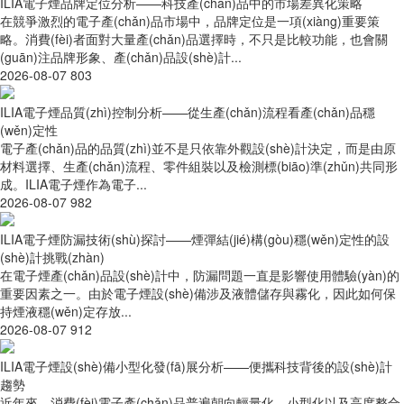
ILIA電子煙品牌定位分析——科技產(chǎn)品中的市場差異化策略
在競爭激烈的電子產(chǎn)品市場中，品牌定位是一項(xiàng)重要策
略。消費(fèi)者面對大量產(chǎn)品選擇時，不只是比較功能，也會關
(guān)注品牌形象、產(chǎn)品設(shè)計...
2026-08-07
803
ILIA電子煙品質(zhì)控制分析——從生產(chǎn)流程看產(chǎn)品穩
(wěn)定性
電子產(chǎn)品的品質(zhì)並不是只依靠外觀設(shè)計決定，而是由原
材料選擇、生產(chǎn)流程、零件組裝以及檢測標(biāo)準(zhǔn)共同形
成。ILIA電子煙作為電子...
2026-08-07
982
ILIA電子煙防漏技術(shù)探討——煙彈結(jié)構(gòu)穩(wěn)定性的設
(shè)計挑戰(zhàn)
在電子煙產(chǎn)品設(shè)計中，防漏問題一直是影響使用體驗(yàn)的
重要因素之一。由於電子煙設(shè)備涉及液體儲存與霧化，因此如何保
持煙液穩(wěn)定存放...
2026-08-07
912
ILIA電子煙設(shè)備小型化發(fā)展分析——便攜科技背後的設(shè)計
趨勢
近年來，消費(fèi)電子產(chǎn)品普遍朝向輕量化、小型化以及高度整合