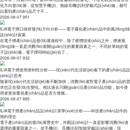
化方向發(fā)展，從智慧手機(jī)、無線耳機(jī)到穿戴式設(shè)備，都可
以看到產(chǎn)品尺寸不...
2026-08-07
951
ILIA電子煙口味研發(fā)方向分析——電子霧化產(chǎn)品中的風(fēng)味
設(shè)計探索
在電子煙產(chǎn)品發(fā)展過程中，除了硬體技術(shù)之外，煙液風
(fēng)味一直是消費(fèi)者關(guān)注的重要因素之一。不同於單純的電
子設(shè)備，電子煙同時結(jié)合了...
2026-08-07
932
ILIA電子煙使用便利性分析——現(xiàn)代生活節(jié)奏下的產(chǎn)品設
(shè)計思考
隨著現(xiàn)代生活節(jié)奏不斷加快，消費(fèi)者對電子產(chǎn)品的需
求也正在發(fā)生變化。相比過去只關(guān)注產(chǎn)品功能，如今使
用者更加重視產(chǎn)品是否方便攜...
2026-08-07
885
ILIA電子煙產(chǎn)品設(shè)計美學(xué)分析——科技產(chǎn)品中的
簡約理念
電子產(chǎn)品的發(fā)展歷史中，外觀設(shè)計一直是影響消費(fèi)者
選擇的重要因素之一。從手機(jī)、耳機(jī)到智能穿戴設(shè)備，現