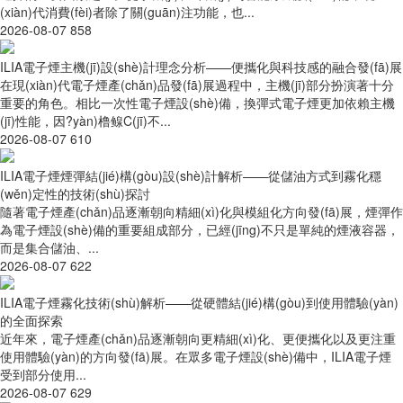
(xiàn)代消費(fèi)者除了關(guān)注功能，也...
2026-08-07
858
ILIA電子煙主機(jī)設(shè)計理念分析——便攜化與科技感的融合發(fā)展
在現(xiàn)代電子煙產(chǎn)品發(fā)展過程中，主機(jī)部分扮演著十分
重要的角色。相比一次性電子煙設(shè)備，換彈式電子煙更加依賴主機
(jī)性能，因?yàn)橹鳈C(jī)不...
2026-08-07
610
ILIA電子煙煙彈結(jié)構(gòu)設(shè)計解析——從儲油方式到霧化穩
(wěn)定性的技術(shù)探討
隨著電子煙產(chǎn)品逐漸朝向精細(xì)化與模組化方向發(fā)展，煙彈作
為電子煙設(shè)備的重要組成部分，已經(jīng)不只是單純的煙液容器，
而是集合儲油、...
2026-08-07
622
ILIA電子煙霧化技術(shù)解析——從硬體結(jié)構(gòu)到使用體驗(yàn)
的全面探索
近年來，電子煙產(chǎn)品逐漸朝向更精細(xì)化、更便攜化以及更注重
使用體驗(yàn)的方向發(fā)展。在眾多電子煙設(shè)備中，ILIA電子煙
受到部分使用...
2026-08-07
629