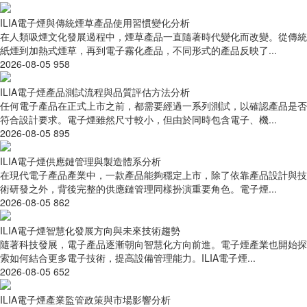
ILIA電子煙與傳統煙草產品使用習慣變化分析
在人類吸煙文化發展過程中，煙草產品一直隨著時代變化而改變。從傳統
紙煙到加熱式煙草，再到電子霧化產品，不同形式的產品反映了...
2026-08-05
958
ILIA電子煙產品測試流程與品質評估方法分析
任何電子產品在正式上市之前，都需要經過一系列測試，以確認產品是否
符合設計要求。電子煙雖然尺寸較小，但由於同時包含電子、機...
2026-08-05
895
ILIA電子煙供應鏈管理與製造體系分析
在現代電子產品產業中，一款產品能夠穩定上市，除了依靠產品設計與技
術研發之外，背後完整的供應鏈管理同樣扮演重要角色。電子煙...
2026-08-05
862
ILIA電子煙智慧化發展方向與未來技術趨勢
隨著科技發展，電子產品逐漸朝向智慧化方向前進。電子煙產業也開始探
索如何結合更多電子技術，提高設備管理能力。ILIA電子煙...
2026-08-05
652
ILIA電子煙產業監管政策與市場影響分析