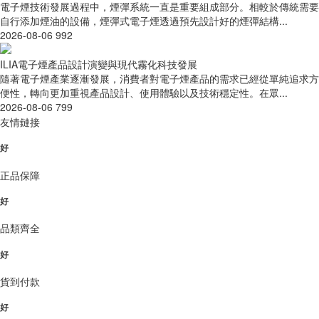
電子煙技術發展過程中，煙彈系統一直是重要組成部分。相較於傳統需要
自行添加煙油的設備，煙彈式電子煙透過預先設計好的煙彈結構...
2026-08-06
992
ILIA電子煙產品設計演變與現代霧化科技發展
隨著電子煙產業逐漸發展，消費者對電子煙產品的需求已經從單純追求方
便性，轉向更加重視產品設計、使用體驗以及技術穩定性。在眾...
2026-08-06
799
友情鏈接
好
正品保障
好
品類齊全
好
貨到付款
好