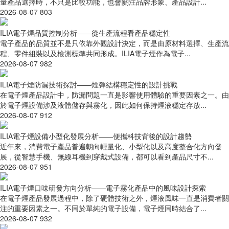
量產品選擇時，不只是比較功能，也會關注品牌形象、產品設計...
2026-08-07
803
ILIA電子煙品質控制分析——從生產流程看產品穩定性
電子產品的品質並不是只依靠外觀設計決定，而是由原材料選擇、生產流
程、零件組裝以及檢測標準共同形成。ILIA電子煙作為電子...
2026-08-07
982
ILIA電子煙防漏技術探討——煙彈結構穩定性的設計挑戰
在電子煙產品設計中，防漏問題一直是影響使用體驗的重要因素之一。由
於電子煙設備涉及液體儲存與霧化，因此如何保持煙液穩定存放...
2026-08-07
912
ILIA電子煙設備小型化發展分析——便攜科技背後的設計趨勢
近年來，消費電子產品普遍朝向輕量化、小型化以及高度整合化方向發
展，從智慧手機、無線耳機到穿戴式設備，都可以看到產品尺寸不...
2026-08-07
951
ILIA電子煙口味研發方向分析——電子霧化產品中的風味設計探索
在電子煙產品發展過程中，除了硬體技術之外，煙液風味一直是消費者關
注的重要因素之一。不同於單純的電子設備，電子煙同時結合了...
2026-08-07
932