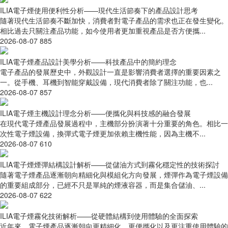
ILIA電子煙使用便利性分析——現代生活節奏下的產品設計思考
隨著現代生活節奏不斷加快，消費者對電子產品的需求也正在發生變化。
相比過去只關注產品功能，如今使用者更加重視產品是否方便攜...
2026-08-07
885
ILIA電子煙產品設計美學分析——科技產品中的簡約理念
電子產品的發展歷史中，外觀設計一直是影響消費者選擇的重要因素之
一。從手機、耳機到智能穿戴設備，現代消費者除了關注功能，也...
2026-08-07
857
ILIA電子煙主機設計理念分析——便攜化與科技感的融合發展
在現代電子煙產品發展過程中，主機部分扮演著十分重要的角色。相比一
次性電子煙設備，換彈式電子煙更加依賴主機性能，因為主機不...
2026-08-07
610
ILIA電子煙煙彈結構設計解析——從儲油方式到霧化穩定性的技術探討
隨著電子煙產品逐漸朝向精細化與模組化方向發展，煙彈作為電子煙設備
的重要組成部分，已經不只是單純的煙液容器，而是集合儲油、...
2026-08-07
622
ILIA電子煙霧化技術解析——從硬體結構到使用體驗的全面探索
近年來，電子煙產品逐漸朝向更精細化、更便攜化以及更注重使用體驗的