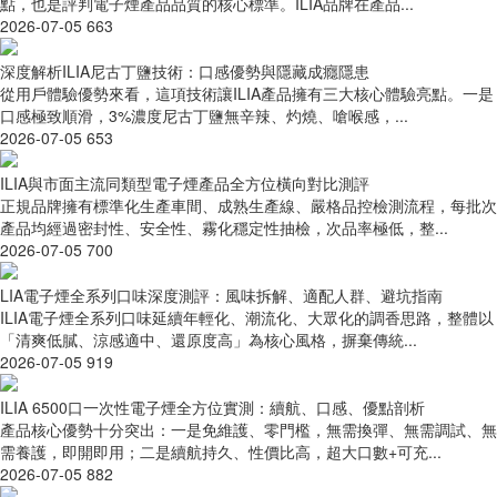
點，也是評判電子煙產品品質的核心標準。ILIA品牌在產品...
2026-07-05
663
深度解析ILIA尼古丁鹽技術：口感優勢與隱藏成癮隱患
從用戶體驗優勢來看，這項技術讓ILIA產品擁有三大核心體驗亮點。一是
口感極致順滑，3%濃度尼古丁鹽無辛辣、灼燒、嗆喉感，...
2026-07-05
653
ILIA與市面主流同類型電子煙產品全方位橫向對比測評
正規品牌擁有標準化生產車間、成熟生產線、嚴格品控檢測流程，每批次
產品均經過密封性、安全性、霧化穩定性抽檢，次品率極低，整...
2026-07-05
700
LIA電子煙全系列口味深度測評：風味拆解、適配人群、避坑指南
ILIA電子煙全系列口味延續年輕化、潮流化、大眾化的調香思路，整體以
「清爽低膩、涼感適中、還原度高」為核心風格，摒棄傳統...
2026-07-05
919
ILIA 6500口一次性電子煙全方位實測：續航、口感、優點剖析
產品核心優勢十分突出：一是免維護、零門檻，無需換彈、無需調試、無
需養護，即開即用；二是續航持久、性價比高，超大口數+可充...
2026-07-05
882