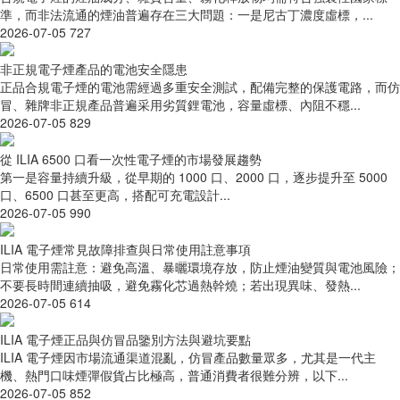
準，而非法流通的煙油普遍存在三大問題：一是尼古丁濃度虛標，...
2026-07-05
727
非正規電子煙產品的電池安全隱患
正品合規電子煙的電池需經過多重安全測試，配備完整的保護電路，而仿
冒、雜牌非正規產品普遍采用劣質鋰電池，容量虛標、內阻不穩...
2026-07-05
829
從 ILIA 6500 口看一次性電子煙的市場發展趨勢
第一是容量持續升級，從早期的 1000 口、2000 口，逐步提升至 5000
口、6500 口甚至更高，搭配可充電設計...
2026-07-05
990
ILIA 電子煙常見故障排查與日常使用註意事項
日常使用需註意：避免高溫、暴曬環境存放，防止煙油變質與電池風險；
不要長時間連續抽吸，避免霧化芯過熱幹燒；若出現異味、發熱...
2026-07-05
614
ILIA 電子煙正品與仿冒品鑒別方法與避坑要點
ILIA 電子煙因市場流通渠道混亂，仿冒產品數量眾多，尤其是一代主
機、熱門口味煙彈假貨占比極高，普通消費者很難分辨，以下...
2026-07-05
852