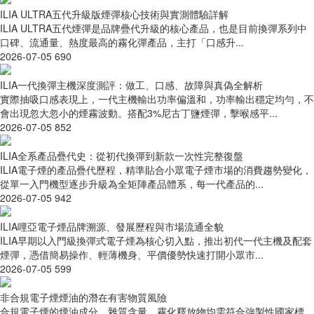
ILIA ULTRA五代升級版煙彈核心技術與實測體驗詳解
ILIA ULTRA五代煙彈是品牌疊代升級的核心產品，也是目前換彈系列中
口碑、流通量、熱度最高的霧化彈產品，主打「口感升...
2026-07-05
690
ILIA一代換彈主機深度測評：做工、口感、故障與真偽全解析
實際抽吸口感表現上，一代主機輸出功率偏溫和，功率輸出穩定均勻，不
會出現忽大忽小的煙霧波動。搭配3%尼古丁鹽煙彈，擊喉感平...
2026-07-05
852
ILIA全系產品疊代史：從初代換彈到新款一次性完整復盤
ILIA電子煙的產品疊代歷程，精準貼合小眾電子煙市場的消費趨勢變化，
從單一入門機型逐步升級為全矩陣產品體系，每一代產品的...
2026-07-05
942
ILIA哩亞電子煙品牌溯源、發展歷程與市場流通全貌
ILIA早期以入門級換彈式電子煙為核心切入點，推出初代一代主機及配套
煙彈，憑借簡易操作、輕薄機身、平價優勢快速打開小眾市...
2026-07-05
599
非合規電子煙煙油的潛在有害物質風險
合規電子煙的煙油成分、雜質含量、霧化釋放物均需符合強製性國家標