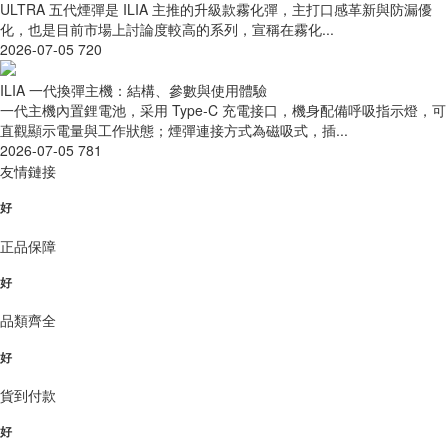
ULTRA 五代煙彈是 ILIA 主推的升級款霧化彈，主打口感革新與防漏優
化，也是目前市場上討論度較高的系列，宣稱在霧化...
2026-07-05
720
ILIA 一代換彈主機：結構、參數與使用體驗
一代主機內置鋰電池，采用 Type-C 充電接口，機身配備呼吸指示燈，可
直觀顯示電量與工作狀態；煙彈連接方式為磁吸式，插...
2026-07-05
781
友情鏈接
好
正品保障
好
品類齊全
好
貨到付款
好