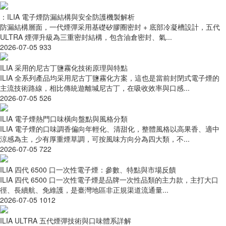
：ILIA 電子煙防漏結構與安全防護機製解析
防漏結構層面，一代煙彈采用基礎矽膠圈密封 + 底部冷凝槽設計，五代
ULTRA 煙彈升級為三重密封結構，包含油倉密封、氣...
2026-07-05
933
ILIA 采用的尼古丁鹽霧化技術原理與特點
ILIA 全系列產品均采用尼古丁鹽霧化方案，這也是當前封閉式電子煙的
主流技術路線，相比傳統遊離堿尼古丁，在吸收效率與口感...
2026-07-05
526
ILIA 電子煙熱門口味橫向盤點與風格分類
ILIA 電子煙的口味調香偏向年輕化、清甜化，整體風格以高果香、適中
涼感為主，少有厚重煙草調，可按風味方向分為四大類，不...
2026-07-05
722
ILIA 四代 6500 口一次性電子煙：參數、特點與市場反饋
ILIA 四代 6500 口一次性電子煙是品牌一次性品類的主力款，主打大口
徑、長續航、免維護，是臺灣地區非正規渠道流通量...
2026-07-05
1012
ILIA ULTRA 五代煙彈技術與口味體系詳解