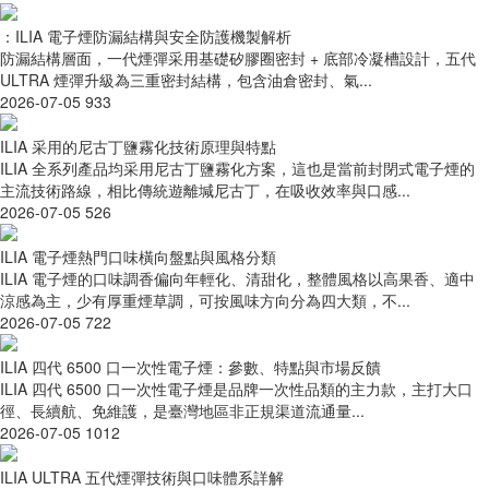
：ILIA 電子煙防漏結構與安全防護機製解析
防漏結構層面，一代煙彈采用基礎矽膠圈密封 + 底部冷凝槽設計，五代
ULTRA 煙彈升級為三重密封結構，包含油倉密封、氣...
2026-07-05
933
ILIA 采用的尼古丁鹽霧化技術原理與特點
ILIA 全系列產品均采用尼古丁鹽霧化方案，這也是當前封閉式電子煙的
主流技術路線，相比傳統遊離堿尼古丁，在吸收效率與口感...
2026-07-05
526
ILIA 電子煙熱門口味橫向盤點與風格分類
ILIA 電子煙的口味調香偏向年輕化、清甜化，整體風格以高果香、適中
涼感為主，少有厚重煙草調，可按風味方向分為四大類，不...
2026-07-05
722
ILIA 四代 6500 口一次性電子煙：參數、特點與市場反饋
ILIA 四代 6500 口一次性電子煙是品牌一次性品類的主力款，主打大口
徑、長續航、免維護，是臺灣地區非正規渠道流通量...
2026-07-05
1012
ILIA ULTRA 五代煙彈技術與口味體系詳解