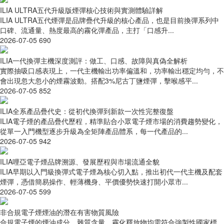
ILIA ULTRA五代升級版煙彈核心技術與實測體驗詳解
ILIA ULTRA五代煙彈是品牌疊代升級的核心產品，也是目前換彈系列中
口碑、流通量、熱度最高的霧化彈產品，主打「口感升...
2026-07-05
690
ILIA一代換彈主機深度測評：做工、口感、故障與真偽全解析
實際抽吸口感表現上，一代主機輸出功率偏溫和，功率輸出穩定均勻，不
會出現忽大忽小的煙霧波動。搭配3%尼古丁鹽煙彈，擊喉感平...
2026-07-05
852
ILIA全系產品疊代史：從初代換彈到新款一次性完整復盤
ILIA電子煙的產品疊代歷程，精準貼合小眾電子煙市場的消費趨勢變化，
從單一入門機型逐步升級為全矩陣產品體系，每一代產品的...
2026-07-05
942
ILIA哩亞電子煙品牌溯源、發展歷程與市場流通全貌
ILIA早期以入門級換彈式電子煙為核心切入點，推出初代一代主機及配套
煙彈，憑借簡易操作、輕薄機身、平價優勢快速打開小眾市...
2026-07-05
599
非合規電子煙煙油的潛在有害物質風險
合規電子煙的煙油成分、雜質含量、霧化釋放物均需符合強製性國家標