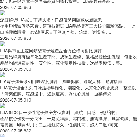
點，也是評判電子煙產品品質的核心標準。ILIA品牌在產品...
2026-07-05
663
深度解析ILIA尼古丁鹽技術：口感優勢與隱藏成癮隱患
從用戶體驗優勢來看，這項技術讓ILIA產品擁有三大核心體驗亮點。一是
口感極致順滑，3%濃度尼古丁鹽無辛辣、灼燒、嗆喉感，...
2026-07-05
653
ILIA與市面主流同類型電子煙產品全方位橫向對比測評
正規品牌擁有標準化生產車間、成熟生產線、嚴格品控檢測流程，每批次
產品均經過密封性、安全性、霧化穩定性抽檢，次品率極低，整...
2026-07-05
700
LIA電子煙全系列口味深度測評：風味拆解、適配人群、避坑指南
ILIA電子煙全系列口味延續年輕化、潮流化、大眾化的調香思路，整體以
「清爽低膩、涼感適中、還原度高」為核心風格，摒棄傳統...
2026-07-05
919
ILIA 6500口一次性電子煙全方位實測：續航、口感、優點剖析
產品核心優勢十分突出：一是免維護、零門檻，無需換彈、無需調試、無
需養護，即開即用；二是續航持久、性價比高，超大口數+可充...
2026-07-05
882