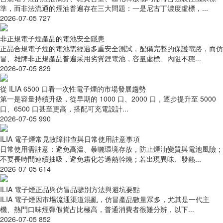
準，而非法流通的煙油普遍存在三大問題：一是尼古丁濃度虛標，...
2026-07-05
727
非正規電子煙產品的電池安全隱患
正品合規電子煙的電池需經過多重安全測試，配備完整的保護電路，而仿
冒、雜牌非正規產品普遍采用劣質鋰電池，容量虛標、內阻不穩...
2026-07-05
829
從 ILIA 6500 口看一次性電子煙的市場發展趨勢
第一是容量持續升級，從早期的 1000 口、2000 口，逐步提升至 5000
口、6500 口甚至更高，搭配可充電設計...
2026-07-05
990
ILIA 電子煙常見故障排查與日常使用註意事項
日常使用需註意：避免高溫、暴曬環境存放，防止煙油變質與電池風險；
不要長時間連續抽吸，避免霧化芯過熱幹燒；若出現異味、發熱...
2026-07-05
614
ILIA 電子煙正品與仿冒品鑒別方法與避坑要點
ILIA 電子煙因市場流通渠道混亂，仿冒產品數量眾多，尤其是一代主
機、熱門口味煙彈假貨占比極高，普通消費者很難分辨，以下...
2026-07-05
852