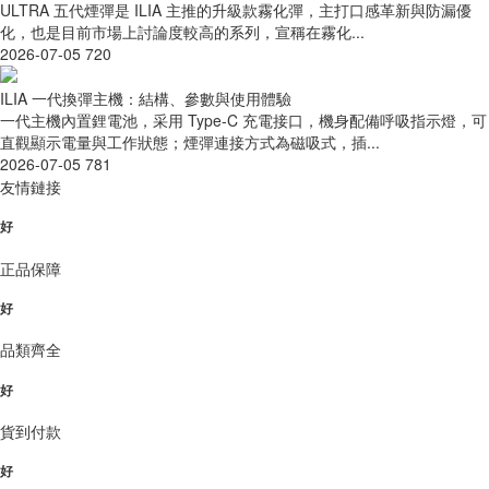
ULTRA 五代煙彈是 ILIA 主推的升級款霧化彈，主打口感革新與防漏優
化，也是目前市場上討論度較高的系列，宣稱在霧化...
2026-07-05
720
ILIA 一代換彈主機：結構、參數與使用體驗
一代主機內置鋰電池，采用 Type-C 充電接口，機身配備呼吸指示燈，可
直觀顯示電量與工作狀態；煙彈連接方式為磁吸式，插...
2026-07-05
781
友情鏈接
好
正品保障
好
品類齊全
好
貨到付款
好