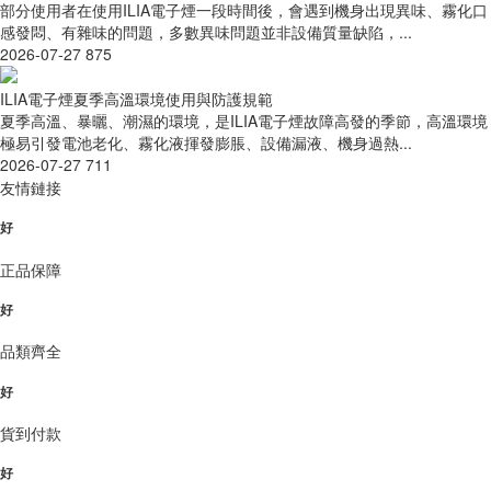
部分使用者在使用ILIA電子煙一段時間後，會遇到機身出現異味、霧化口
感發悶、有雜味的問題，多數異味問題並非設備質量缺陷，...
2026-07-27
875
ILIA電子煙夏季高溫環境使用與防護規範
夏季高溫、暴曬、潮濕的環境，是ILIA電子煙故障高發的季節，高溫環境
極易引發電池老化、霧化液揮發膨脹、設備漏液、機身過熱...
2026-07-27
711
友情鏈接
好
正品保障
好
品類齊全
好
貨到付款
好