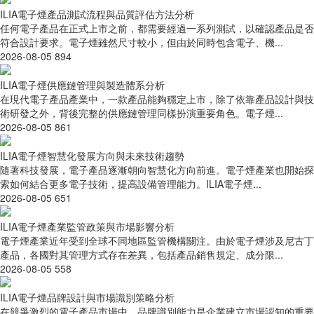
ILIA電子煙產品測試流程與品質評估方法分析
任何電子產品在正式上市之前，都需要經過一系列測試，以確認產品是否
符合設計要求。電子煙雖然尺寸較小，但由於同時包含電子、機...
2026-08-05
894
ILIA電子煙供應鏈管理與製造體系分析
在現代電子產品產業中，一款產品能夠穩定上市，除了依靠產品設計與技
術研發之外，背後完整的供應鏈管理同樣扮演重要角色。電子煙...
2026-08-05
861
ILIA電子煙智慧化發展方向與未來技術趨勢
隨著科技發展，電子產品逐漸朝向智慧化方向前進。電子煙產業也開始探
索如何結合更多電子技術，提高設備管理能力。ILIA電子煙...
2026-08-05
651
ILIA電子煙產業監管政策與市場影響分析
電子煙產業近年受到全球不同地區監管機構關注。由於電子煙涉及尼古丁
產品，各國對其管理方式存在差異，包括產品銷售規定、成分限...
2026-08-05
558
ILIA電子煙品牌設計與市場識別策略分析
在競爭激烈的電子產品市場中，品牌識別能力是企業建立市場認知的重要