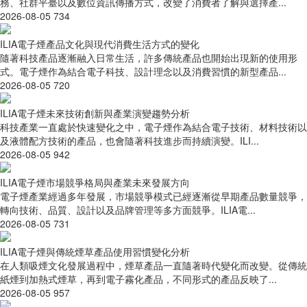
務、社群平臺以及數位資訊傳播方式，改變了消費者了解與選擇產...
2026-08-05
734
ILIA電子煙產品文化與現代消費生活方式的變化
隨著科技產品逐漸融入日常生活，許多傳統產品也開始出現新的使用形
式。電子煙作為結合電子科技、設計理念以及消費習慣的新型產品...
2026-08-05
720
ILIA電子煙未來技術創新與產業演變趨勢分析
科技產業一直處於快速變化之中，電子煙作為結合電子技術、材料技術以
及液體配方技術的產品，也會隨著科技進步而持續演變。ILI...
2026-08-05
942
ILIA電子煙市場競爭格局與產業未來發展方向
電子煙產業經過多年發展，市場競爭模式已經逐漸從早期產品數量競爭，
轉向技術、品質、設計以及品牌管理等多方面競爭。ILIA電...
2026-08-05
731
ILIA電子煙與傳統煙草產品使用習慣變化分析
在人類吸煙文化發展過程中，煙草產品一直隨著時代變化而改變。從傳統
紙煙到加熱式煙草，再到電子霧化產品，不同形式的產品反映了...
2026-08-05
957