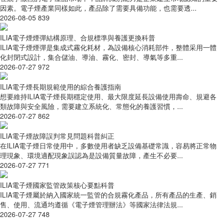
因素。電子煙產業同樣如此，產品除了需要具備功能，也需要透...
2026-08-05
839
ILIA電子煙煙彈結構原理、合規標準與養護更換科普
ILIA電子煙煙彈是集成式霧化耗材，為設備核心消耗部件，整體采用一體
化封閉式設計，集合儲油、導油、霧化、密封、導氣等多重...
2026-07-27
972
ILIA電子煙長期規範使用的綜合養護指南
想要維持ILIA電子煙長期穩定使用、最大限度延長設備使用壽命、規避各
類故障與安全風險，需要建立系統化、常態化的養護習慣，...
2026-07-27
862
ILIA電子煙故障誤判常見問題科普糾正
在ILIA電子煙日常使用中，多數使用者缺乏設備基礎常識，容易將正常物
理現象、環境適配現象誤認為是設備質量故障，產生不必要...
2026-07-27
771
ILIA電子煙國家監管政策核心要點科普
ILIA電子煙屬於納入國家統一監管的合規霧化產品，所有產品的生產、銷
售、使用、流通均遵循《電子煙管理辦法》等國家法律法規...
2026-07-27
748