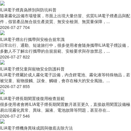
ILIA電子煙真偽辨別與防坑科普
隨著霧化設備市場發展，市面上出現大量仿冒、劣質ILIA電子煙產品與配
件，假冒產品無合規生產資質、無安全檢測、無質量保障，...
2026-07-27
704
ILIA電子煙出行攜帶與安檢合規常識
日常出行、通勤、短途旅行中，很多使用者會隨身攜帶ILIA電子煙設備，
多數人不了解出行攜帶的合規規範、安檢要求與存放禁忌，...
2026-07-27
822
ILIA電子煙兒童與寵物安全防護科普
ILIA電子煙屬於成人霧化電子設備，內含鋰電池、霧化液等特殊物品，若
被兒童、寵物接觸、誤食、觸碰，會存在極大的安全風險。...
2026-07-27
855
ILIA電子煙長期閑置後復用檢查規範
很多使用者會將ILIA電子煙長期閑置數月甚至更久，直接啟用閑置設備極
易出現霧化異常、異味、漏液、電池故障等問題，甚至存在...
2026-07-27
546
ILIA電子煙機身異味成因與徹底去除方法