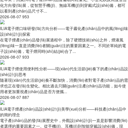
化方向發(fā)展，從智慧手機(jī)、無線耳機(jī)到穿戴式設(shè)備，都可
以看到產(chǎn)品尺寸不...
2026-08-07
953
ILIA電子煙口味研發(fā)方向分析——電子霧化產(chǎn)品中的風(fēng)味
設(shè)計(jì)探索
在電子煙產(chǎn)品發(fā)展過程中，除了硬體技術(shù)之外，煙液風
(fēng)味一直是消費(fèi)者關(guān)注的重要因素之一。不同於單純的電
子設(shè)備，電子煙同時(shí)結(jié)合了...
2026-08-07
933
ILIA電子煙使用便利性分析——現(xiàn)代生活節(jié)奏下的產(chǎn)品設
(shè)計(jì)思考
隨著現(xiàn)代生活節(jié)奏不斷加快，消費(fèi)者對電子產(chǎn)品的需
求也正在發(fā)生變化。相比過去只關(guān)注產(chǎn)品功能，如今使
用者更加重視產(chǎn)品是否方便攜...
2026-08-07
887
ILIA電子煙產(chǎn)品設(shè)計(jì)美學(xué)分析——科技產(chǎn)品中
的簡約理念
電子產(chǎn)品的發(fā)展歷史中，外觀設(shè)計(jì)一直是影響消費(fèi)
者選擇的重要因素之一。從手機(jī)、耳機(jī)到智能穿戴設(shè)備，現