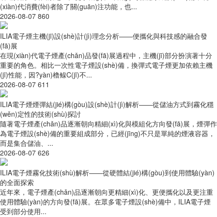
(xiàn)代消費(fèi)者除了關(guān)注功能，也...
2026-08-07
860
ILIA電子煙主機(jī)設(shè)計(jì)理念分析——便攜化與科技感的融合發
(fā)展
在現(xiàn)代電子煙產(chǎn)品發(fā)展過程中，主機(jī)部分扮演著十分
重要的角色。相比一次性電子煙設(shè)備，換彈式電子煙更加依賴主機
(jī)性能，因?yàn)橹鳈C(jī)不...
2026-08-07
611
ILIA電子煙煙彈結(jié)構(gòu)設(shè)計(jì)解析——從儲油方式到霧化穩
(wěn)定性的技術(shù)探討
隨著電子煙產(chǎn)品逐漸朝向精細(xì)化與模組化方向發(fā)展，煙彈作
為電子煙設(shè)備的重要組成部分，已經(jīng)不只是單純的煙液容器，
而是集合儲油、...
2026-08-07
626
ILIA電子煙霧化技術(shù)解析——從硬體結(jié)構(gòu)到使用體驗(yàn)
的全面探索
近年來，電子煙產(chǎn)品逐漸朝向更精細(xì)化、更便攜化以及更注重
使用體驗(yàn)的方向發(fā)展。在眾多電子煙設(shè)備中，ILIA電子煙
受到部分使用...