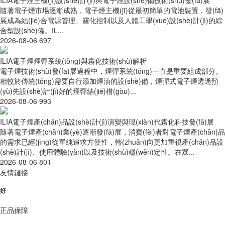
隨著電子煙市場逐漸成熟，電子煙主機(jī)從最初簡單的電池裝置，發(fā)
展成為結(jié)合電源管理、霧化控制以及人體工學(xué)設(shè)計(jì)的綜
合型設(shè)備。IL...
2026-08-06
697
ILIA電子煙煙彈系統(tǒng)與霧化技術(shù)解析
電子煙技術(shù)發(fā)展過程中，煙彈系統(tǒng)一直是重要組成部分。
相較於傳統(tǒng)需要自行添加煙油的設(shè)備，煙彈式電子煙透過預
(yù)先設(shè)計(jì)好的煙彈結(jié)構(gòu)...
2026-08-06
993
ILIA電子煙產(chǎn)品設(shè)計(jì)演變與現(xiàn)代霧化科技發(fā)展
隨著電子煙產(chǎn)業(yè)逐漸發(fā)展，消費(fèi)者對電子煙產(chǎn)品
的需求已經(jīng)從單純追求方便性，轉(zhuǎn)向更加重視產(chǎn)品設
(shè)計(jì)、使用體驗(yàn)以及技術(shù)穩(wěn)定性。在眾...
2026-08-06
801
友情鏈接
好
正品保障