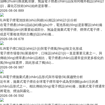
油轉(zhuǎn)換成氣溶膠。無論電子煙產(chǎn)品採用何種外觀設(shè)計
(jì)，霧化芯技術(shù)始終是影響...
2026-08-06
889
ILIA電子煙電池技術(shù)與續(xù)航設(shè)計(jì)分析
在電子煙產(chǎn)品結(jié)構(gòu)中，電池系統(tǒng)是影響設(shè)備
使用體驗(yàn)的重要組成部分。無論是拋棄式電子煙、煙彈式電子煙，
或是可重複使用的主機(jī)設(shè)備...
2026-08-06
678
ILIA電子煙口味設(shè)計(jì)與電子煙風(fēng)味文化形成
電子煙市場發(fā)展過程中，口味設(shè)計(jì)一直是重要元素之一。與
傳統(tǒng)煙草產(chǎn)品相比，電子煙產(chǎn)品通常提供更多樣化的
風(fēng)味選擇，因此形成了獨(dú)...
2026-08-06
987
ILIA電子煙拋棄式產(chǎn)品形式與市場發(fā)展趨勢分析
近年來，拋棄式電子煙在全球電子煙市場中成為受到關(guān)注的產
(chǎn)品形式之一。相比傳統(tǒng)電子煙設(shè)備，拋棄式電子煙通常
將電池、煙油與霧化...
2026-08-06
592
ILIA電子煙主機(jī)設(shè)計(jì)與電子煙設(shè)備技術(shù)發(fā)展