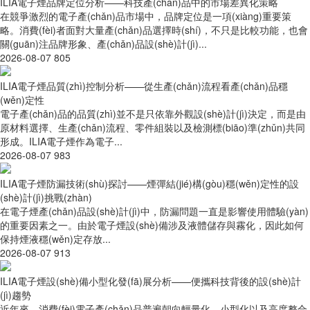
ILIA電子煙品牌定位分析——科技產(chǎn)品中的市場差異化策略
在競爭激烈的電子產(chǎn)品市場中，品牌定位是一項(xiàng)重要策
略。消費(fèi)者面對大量產(chǎn)品選擇時(shí)，不只是比較功能，也會
關(guān)注品牌形象、產(chǎn)品設(shè)計(jì)...
2026-08-07
805
ILIA電子煙品質(zhì)控制分析——從生產(chǎn)流程看產(chǎn)品穩
(wěn)定性
電子產(chǎn)品的品質(zhì)並不是只依靠外觀設(shè)計(jì)決定，而是由
原材料選擇、生產(chǎn)流程、零件組裝以及檢測標(biāo)準(zhǔn)共同
形成。ILIA電子煙作為電子...
2026-08-07
983
ILIA電子煙防漏技術(shù)探討——煙彈結(jié)構(gòu)穩(wěn)定性的設
(shè)計(jì)挑戰(zhàn)
在電子煙產(chǎn)品設(shè)計(jì)中，防漏問題一直是影響使用體驗(yàn)
的重要因素之一。由於電子煙設(shè)備涉及液體儲存與霧化，因此如何
保持煙液穩(wěn)定存放...
2026-08-07
913
ILIA電子煙設(shè)備小型化發(fā)展分析——便攜科技背後的設(shè)計
(jì)趨勢
近年來，消費(fèi)電子產(chǎn)品普遍朝向輕量化、小型化以及高度整合