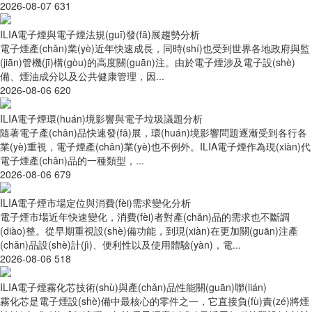
2026-08-07
631
ILIA電子煙與電子煙法規(guī)發(fā)展趨勢分析
電子煙產(chǎn)業(yè)近年快速成長，同時(shí)也受到世界各地政府與監
(jiān)管機(jī)構(gòu)的高度關(guān)注。由於電子煙涉及電子設(shè)
備、煙油成分以及公共健康管理，因...
2026-08-06
620
ILIA電子煙環(huán)境影響與電子垃圾議題分析
隨著電子產(chǎn)品快速發(fā)展，環(huán)境影響問題逐漸受到各行各
業(yè)重視，電子煙產(chǎn)業(yè)也不例外。ILIA電子煙作為現(xiàn)代
電子煙產(chǎn)品的一種類型，...
2026-08-06
679
ILIA電子煙市場定位與消費(fèi)需求變化分析
電子煙市場近年快速變化，消費(fèi)者對產(chǎn)品的需求也不斷調
(diào)整。從早期重視設(shè)備功能，到現(xiàn)在更加關(guān)注產
(chǎn)品設(shè)計(jì)、便利性以及使用體驗(yàn)，電...
2026-08-06
518
ILIA電子煙霧化芯技術(shù)與產(chǎn)品性能關(guān)聯(lián)
霧化芯是電子煙設(shè)備中最核心的零件之一，它直接負(fù)責(zé)將煙