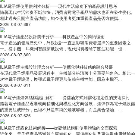
ILIA電子煙使用便利性分析——現代生活節奏下的產品設計思考
隨著現代生活節奏不斷加快，消費者對電子產品的需求也正在發生變化。
相比過去只關注產品功能，如今使用者更加重視產品是否方便攜...
2026-08-07
887
ILIA電子煙產品設計美學分析——科技產品中的簡約理念
電子產品的發展歷史中，外觀設計一直是影響消費者選擇的重要因素之
一。從手機、耳機到智能穿戴設備，現代消費者除了關注功能，也...
2026-08-07
860
ILIA電子煙主機設計理念分析——便攜化與科技感的融合發展
在現代電子煙產品發展過程中，主機部分扮演著十分重要的角色。相比一
次性電子煙設備，換彈式電子煙更加依賴主機性能，因為主機不...
2026-08-07
611
ILIA電子煙煙彈結構設計解析——從儲油方式到霧化穩定性的技術探討
隨著電子煙產品逐漸朝向精細化與模組化方向發展，煙彈作為電子煙設備
的重要組成部分，已經不只是單純的煙液容器，而是集合儲油、...
2026-08-07
626
ILIA電子煙霧化技術解析——從硬體結構到使用體驗的全面探索
近年來，電子煙產品逐漸朝向更精細化、更便攜化以及更注重使用體驗的