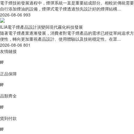
電子煙技術發展過程中，煙彈系統一直是重要組成部分。相較於傳統需要
自行添加煙油的設備，煙彈式電子煙透過預先設計好的煙彈結構...
2026-08-06
993
ILIA電子煙產品設計演變與現代霧化科技發展
隨著電子煙產業逐漸發展，消費者對電子煙產品的需求已經從單純追求方
便性，轉向更加重視產品設計、使用體驗以及技術穩定性。在眾...
2026-08-06
801
友情鏈接
好
正品保障
好
品類齊全
好
貨到付款
好