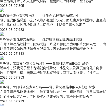
量產品選擇時，不只是比較功能，也會關注品牌形象、產品設計...
2026-08-07
805
ILIA電子煙品質控制分析——從生產流程看產品穩定性
電子產品的品質並不是只依靠外觀設計決定，而是由原材料選擇、生產流
程、零件組裝以及檢測標準共同形成。ILIA電子煙作為電子...
2026-08-07
983
ILIA電子煙防漏技術探討——煙彈結構穩定性的設計挑戰
在電子煙產品設計中，防漏問題一直是影響使用體驗的重要因素之一。由
於電子煙設備涉及液體儲存與霧化，因此如何保持煙液穩定存放...
2026-08-07
913
ILIA電子煙設備小型化發展分析——便攜科技背後的設計趨勢
近年來，消費電子產品普遍朝向輕量化、小型化以及高度整合化方向發
展，從智慧手機、無線耳機到穿戴式設備，都可以看到產品尺寸不...
2026-08-07
953
ILIA電子煙口味研發方向分析——電子霧化產品中的風味設計探索
在電子煙產品發展過程中，除了硬體技術之外，煙液風味一直是消費者關
注的重要因素之一。不同於單純的電子設備，電子煙同時結合了...
2026-08-07
933