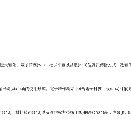
)生巨大變化。電子商務(wù)、社群平臺以及數(shù)位資訊傳播方式，改變了消費(
(xiàn)新的使用形式。電子煙作為結(jié)合電子科技、設(shè)計(jì)理念以
ù)、材料技術(shù)以及液體配方技術(shù)的產(chǎn)品，也會(huì)隨著科