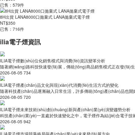
已售：579件
8H出貨 LANA8000口拋棄式 LANA拋棄式電子煙
NT$350
已售：716件
ilia電子煙資訊
ILIA電子煙數(shù)位化銷售模式與消費(fèi)資訊變革分析
隨著網(wǎng)路科技快速發(fā)展，傳統(tǒng)商品銷售模式正在發(fā
2026-08-05
734
ILIA電子煙產(chǎn)品文化與現(xiàn)代消費(fèi)生活方式的變化
隨著科技產(chǎn)品逐漸融入日常生活，許多傳統(tǒng)產(chǎn)品也開始出現
2026-08-05
720
ILIA電子煙未來技術(shù)創(chuàng)新與產(chǎn)業(yè)演變趨勢分析
科技產(chǎn)業(yè)一直處於快速變化之中，電子煙作為結(jié)合電子技術(sh
2026-08-05
942
ILIA電子煙市場競爭格局與產(chǎn)業(yè)未來發(fā)展方向