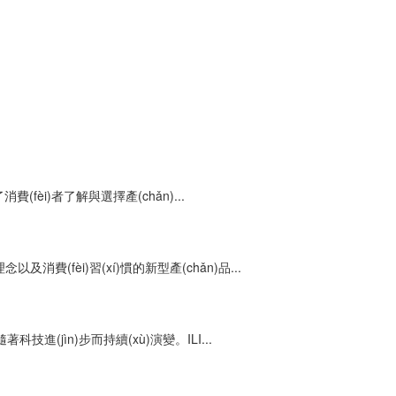
fèi)者了解與選擇產(chǎn)...
及消費(fèi)習(xí)慣的新型產(chǎn)品...
技進(jìn)步而持續(xù)演變。ILI...