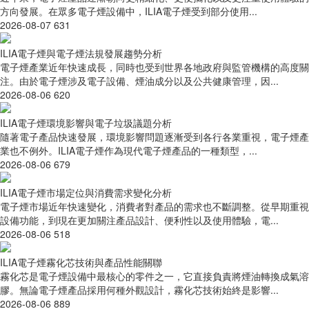
方向發展。在眾多電子煙設備中，ILIA電子煙受到部分使用...
2026-08-07
631
ILIA電子煙與電子煙法規發展趨勢分析
電子煙產業近年快速成長，同時也受到世界各地政府與監管機構的高度關
注。由於電子煙涉及電子設備、煙油成分以及公共健康管理，因...
2026-08-06
620
ILIA電子煙環境影響與電子垃圾議題分析
隨著電子產品快速發展，環境影響問題逐漸受到各行各業重視，電子煙產
業也不例外。ILIA電子煙作為現代電子煙產品的一種類型，...
2026-08-06
679
ILIA電子煙市場定位與消費需求變化分析
電子煙市場近年快速變化，消費者對產品的需求也不斷調整。從早期重視
設備功能，到現在更加關注產品設計、便利性以及使用體驗，電...
2026-08-06
518
ILIA電子煙霧化芯技術與產品性能關聯
霧化芯是電子煙設備中最核心的零件之一，它直接負責將煙油轉換成氣溶
膠。無論電子煙產品採用何種外觀設計，霧化芯技術始終是影響...
2026-08-06
889