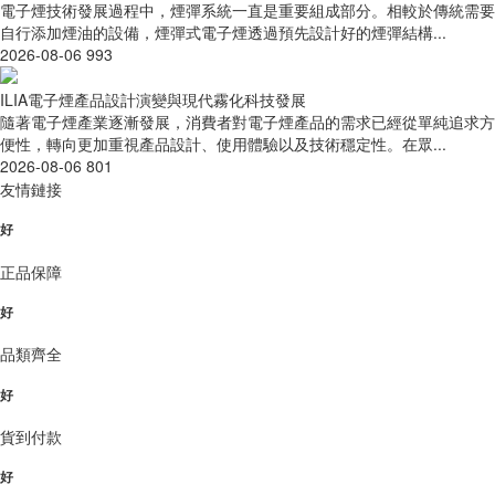
電子煙技術發展過程中，煙彈系統一直是重要組成部分。相較於傳統需要
自行添加煙油的設備，煙彈式電子煙透過預先設計好的煙彈結構...
2026-08-06
993
ILIA電子煙產品設計演變與現代霧化科技發展
隨著電子煙產業逐漸發展，消費者對電子煙產品的需求已經從單純追求方
便性，轉向更加重視產品設計、使用體驗以及技術穩定性。在眾...
2026-08-06
801
友情鏈接
好
正品保障
好
品類齊全
好
貨到付款
好