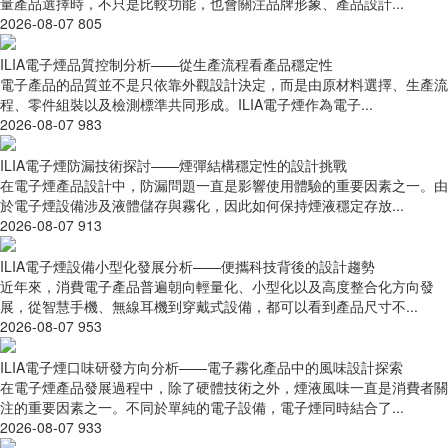
量產品選擇時，不只是比較功能，也會關注品牌形象、產品設計...
2026-08-07
805
ILIA電子煙品質控制分析——從生產流程看產品穩定性
電子產品的品質並不是只依靠外觀設計決定，而是由原材料選擇、生產流
程、零件組裝以及檢測標準共同形成。ILIA電子煙作為電子...
2026-08-07
983
ILIA電子煙防漏技術探討——煙彈結構穩定性的設計挑戰
在電子煙產品設計中，防漏問題一直是影響使用體驗的重要因素之一。由
於電子煙設備涉及液體儲存與霧化，因此如何保持煙液穩定存放...
2026-08-07
913
ILIA電子煙設備小型化發展分析——便攜科技背後的設計趨勢
近年來，消費電子產品普遍朝向輕量化、小型化以及高度整合化方向發
展，從智慧手機、無線耳機到穿戴式設備，都可以看到產品尺寸不...
2026-08-07
953
ILIA電子煙口味研發方向分析——電子霧化產品中的風味設計探索
在電子煙產品發展過程中，除了硬體技術之外，煙液風味一直是消費者關
注的重要因素之一。不同於單純的電子設備，電子煙同時結合了...
2026-08-07
933