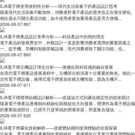
ILIA電子煙使用便利性分析——現代生活節奏下的產品設計思考
隨著現代生活節奏不斷加快，消費者對電子產品的需求也正在發生變化。
相比過去只關注產品功能，如今使用者更加重視產品是否方便攜...
2026-08-07
887
ILIA電子煙產品設計美學分析——科技產品中的簡約理念
電子產品的發展歷史中，外觀設計一直是影響消費者選擇的重要因素之
一。從手機、耳機到智能穿戴設備，現代消費者除了關注功能，也...
2026-08-07
860
ILIA電子煙主機設計理念分析——便攜化與科技感的融合發展
在現代電子煙產品發展過程中，主機部分扮演著十分重要的角色。相比一
次性電子煙設備，換彈式電子煙更加依賴主機性能，因為主機不...
2026-08-07
611
ILIA電子煙煙彈結構設計解析——從儲油方式到霧化穩定性的技術探討
隨著電子煙產品逐漸朝向精細化與模組化方向發展，煙彈作為電子煙設備
的重要組成部分，已經不只是單純的煙液容器，而是集合儲油、...
2026-08-07
626
ILIA電子煙霧化技術解析——從硬體結構到使用體驗的全面探索
近年來，電子煙產品逐漸朝向更精細化、更便攜化以及更注重使用體驗的