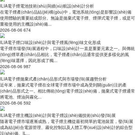
ILIA電子煙電池技術(shù)與續(xù)航設(shè)計分析
在電子煙產(chǎn)品結(jié)構(gòu)中，電池系統(tǒng)是影響設(shè)備
使用體驗的重要組成部分。無論是拋棄式電子煙、煙彈式電子煙，或是可
重複使用的主機設(shè)備...
2026-08-06
674
ILIA電子煙口味設(shè)計與電子煙風(fēng)味文化形成
電子煙市場發(fā)展過程中，口味設(shè)計一直是重要元素之一。與傳統
(tǒng)煙草產(chǎn)品相比，電子煙產(chǎn)品通常提供更多樣化的風
(fēng)味選擇，因此形成了獨...
2026-08-06
987
ILIA電子煙拋棄式產(chǎn)品形式與市場發(fā)展趨勢分析
近年來，拋棄式電子煙在全球電子煙市場中成為受到關(guān)注的產
(chǎn)品形式之一。相比傳統(tǒng)電子煙設(shè)備，拋棄式電子煙通常
將電池、煙油與霧化...
2026-08-06
592
ILIA電子煙主機設(shè)計與電子煙設(shè)備技術(shù)發(fā)展
隨著電子煙市場逐漸成熟，電子煙主機從最初簡單的電池裝置，發(fā)展
成為結(jié)合電源管理、霧化控制以及人體工學(xué)設(shè)計的綜合型
設(shè)備。IL...