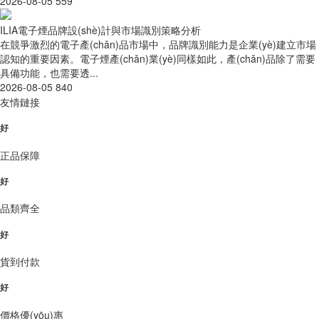
2026-08-05
559
ILIA電子煙品牌設(shè)計與市場識別策略分析
在競爭激烈的電子產(chǎn)品市場中，品牌識別能力是企業(yè)建立市場
認知的重要因素。電子煙產(chǎn)業(yè)同樣如此，產(chǎn)品除了需要
具備功能，也需要透...
2026-08-05
840
友情鏈接
好
正品保障
好
品類齊全
好
貨到付款
好
價格優(yōu)惠