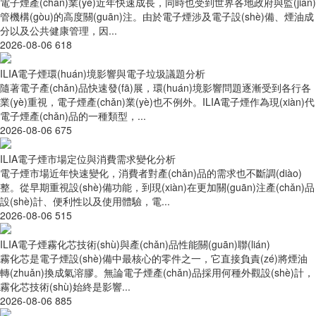
電子煙產(chǎn)業(yè)近年快速成長，同時也受到世界各地政府與監(jiān)
管機構(gòu)的高度關(guān)注。由於電子煙涉及電子設(shè)備、煙油成
分以及公共健康管理，因...
2026-08-06
618
ILIA電子煙環(huán)境影響與電子垃圾議題分析
隨著電子產(chǎn)品快速發(fā)展，環(huán)境影響問題逐漸受到各行各
業(yè)重視，電子煙產(chǎn)業(yè)也不例外。ILIA電子煙作為現(xiàn)代
電子煙產(chǎn)品的一種類型，...
2026-08-06
675
ILIA電子煙市場定位與消費需求變化分析
電子煙市場近年快速變化，消費者對產(chǎn)品的需求也不斷調(diào)
整。從早期重視設(shè)備功能，到現(xiàn)在更加關(guān)注產(chǎn)品
設(shè)計、便利性以及使用體驗，電...
2026-08-06
515
ILIA電子煙霧化芯技術(shù)與產(chǎn)品性能關(guān)聯(lián)
霧化芯是電子煙設(shè)備中最核心的零件之一，它直接負責(zé)將煙油
轉(zhuǎn)換成氣溶膠。無論電子煙產(chǎn)品採用何種外觀設(shè)計，
霧化芯技術(shù)始終是影響...
2026-08-06
885