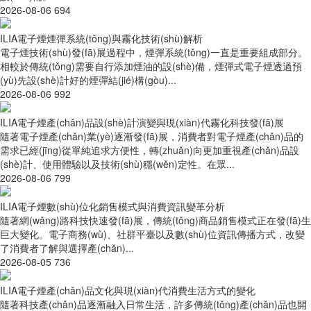
2026-08-06
694
ILIA電子煙煙彈系統(tǒng)與霧化技術(shù)解析
電子煙技術(shù)發(fā)展過程中，煙彈系統(tǒng)一直是重要組成部分。
相較於傳統(tǒng)需要自行添加煙油的設(shè)備，煙彈式電子煙透過預
(yù)先設(shè)計好的煙彈結(jié)構(gòu)...
2026-08-06
992
ILIA電子煙產(chǎn)品設(shè)計演變與現(xiàn)代霧化科技發(fā)展
隨著電子煙產(chǎn)業(yè)逐漸發(fā)展，消費者對電子煙產(chǎn)品的
需求已經(jīng)從單純追求方便性，轉(zhuǎn)向更加重視產(chǎn)品設
(shè)計、使用體驗以及技術(shù)穩(wěn)定性。在眾...
2026-08-06
799
ILIA電子煙數(shù)位化銷售模式與消費資訊變革分析
隨著網(wǎng)路科技快速發(fā)展，傳統(tǒng)商品銷售模式正在發(fā)生
巨大變化。電子商務(wù)、社群平臺以及數(shù)位資訊傳播方式，改變
了消費者了解與選擇產(chǎn)...
2026-08-05
736
ILIA電子煙產(chǎn)品文化與現(xiàn)代消費生活方式的變化
隨著科技產(chǎn)品逐漸融入日常生活，許多傳統(tǒng)產(chǎn)品也開