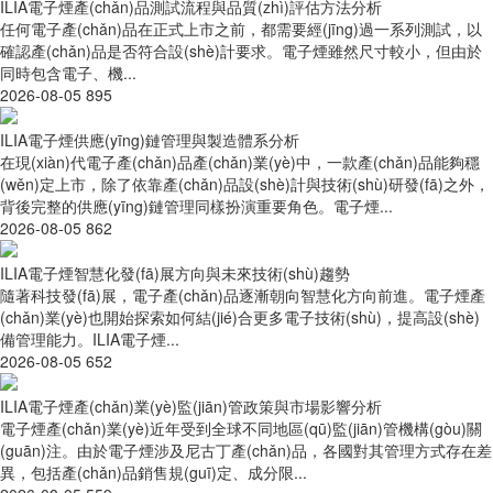
ILIA電子煙產(chǎn)品測試流程與品質(zhì)評估方法分析
任何電子產(chǎn)品在正式上市之前，都需要經(jīng)過一系列測試，以
確認產(chǎn)品是否符合設(shè)計要求。電子煙雖然尺寸較小，但由於
同時包含電子、機...
2026-08-05
895
ILIA電子煙供應(yīng)鏈管理與製造體系分析
在現(xiàn)代電子產(chǎn)品產(chǎn)業(yè)中，一款產(chǎn)品能夠穩
(wěn)定上市，除了依靠產(chǎn)品設(shè)計與技術(shù)研發(fā)之外，
背後完整的供應(yīng)鏈管理同樣扮演重要角色。電子煙...
2026-08-05
862
ILIA電子煙智慧化發(fā)展方向與未來技術(shù)趨勢
隨著科技發(fā)展，電子產(chǎn)品逐漸朝向智慧化方向前進。電子煙產
(chǎn)業(yè)也開始探索如何結(jié)合更多電子技術(shù)，提高設(shè)
備管理能力。ILIA電子煙...
2026-08-05
652
ILIA電子煙產(chǎn)業(yè)監(jiān)管政策與市場影響分析
電子煙產(chǎn)業(yè)近年受到全球不同地區(qū)監(jiān)管機構(gòu)關
(guān)注。由於電子煙涉及尼古丁產(chǎn)品，各國對其管理方式存在差
異，包括產(chǎn)品銷售規(guī)定、成分限...