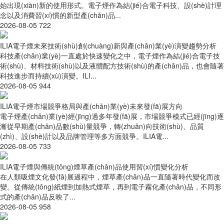
始出現(xiàn)新的使用形式。電子煙作為結(jié)合電子科技、設(shè)計理
念以及消費習(xí)慣的新型產(chǎn)品...
2026-08-05
722
ILIA電子煙未來技術(shù)創(chuàng)新與產(chǎn)業(yè)演變趨勢分析
科技產(chǎn)業(yè)一直處於快速變化之中，電子煙作為結(jié)合電子技
術(shù)、材料技術(shù)以及液體配方技術(shù)的產(chǎn)品，也會隨著
科技進步而持續(xù)演變。ILI...
2026-08-05
944
ILIA電子煙市場競爭格局與產(chǎn)業(yè)未來發(fā)展方向
電子煙產(chǎn)業(yè)經(jīng)過多年發(fā)展，市場競爭模式已經(jīng)逐
漸從早期產(chǎn)品數(shù)量競爭，轉(zhuǎn)向技術(shù)、品質
(zhì)、設(shè)計以及品牌管理等多方面競爭。ILIA電...
2026-08-05
733
ILIA電子煙與傳統(tǒng)煙草產(chǎn)品使用習(xí)慣變化分析
在人類吸煙文化發(fā)展過程中，煙草產(chǎn)品一直隨著時代變化而改
變。從傳統(tǒng)紙煙到加熱式煙草，再到電子霧化產(chǎn)品，不同形
式的產(chǎn)品反映了...
2026-08-05
958