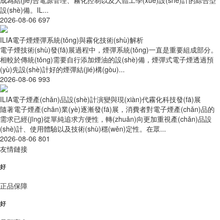
設(shè)備。IL...
2026-08-06
697
ILIA電子煙煙彈系統(tǒng)與霧化技術(shù)解析
電子煙技術(shù)發(fā)展過程中，煙彈系統(tǒng)一直是重要組成部分。
相較於傳統(tǒng)需要自行添加煙油的設(shè)備，煙彈式電子煙透過預
(yù)先設(shè)計好的煙彈結(jié)構(gòu)...
2026-08-06
993
ILIA電子煙產(chǎn)品設(shè)計演變與現(xiàn)代霧化科技發(fā)展
隨著電子煙產(chǎn)業(yè)逐漸發(fā)展，消費者對電子煙產(chǎn)品的
需求已經(jīng)從單純追求方便性，轉(zhuǎn)向更加重視產(chǎn)品設
(shè)計、使用體驗以及技術(shù)穩(wěn)定性。在眾...
2026-08-06
801
友情鏈接
好
正品保障
好