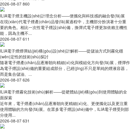
2026-08-07
860
ILIA電子煙主機設(shè)計理念分析——便攜化與科技感的融合發(fā)展
在現(xiàn)代電子煙產(chǎn)品發(fā)展過程中，主機部分扮演著十分重
要的角色。相比一次性電子煙設(shè)備，換彈式電子煙更加依賴主機性
能，因為主機不...
2026-08-07
611
ILIA電子煙煙彈結(jié)構(gòu)設(shè)計解析——從儲油方式到霧化穩
(wěn)定性的技術(shù)探討
隨著電子煙產(chǎn)品逐漸朝向精細(xì)化與模組化方向發(fā)展，煙彈作
為電子煙設(shè)備的重要組成部分，已經(jīng)不只是單純的煙液容器，
而是集合儲油、...
2026-08-07
626
ILIA電子煙霧化技術(shù)解析——從硬體結(jié)構(gòu)到使用體驗的全
面探索
近年來，電子煙產(chǎn)品逐漸朝向更精細(xì)化、更便攜化以及更注重
使用體驗的方向發(fā)展。在眾多電子煙設(shè)備中，ILIA電子煙受到部
分使用...
2026-08-07
631