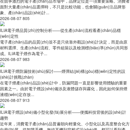
在競爭激烈的電子產(chǎn)品市場中，品牌定位是一項重要策略。消費者
面對大量產(chǎn)品選擇時，不只是比較功能，也會關(guān)注品牌形
象、產(chǎn)品設(shè)計...
2026-08-07
805
ILIA電子煙品質(zhì)控制分析——從生產(chǎn)流程看產(chǎn)品穩
(wěn)定性
電子產(chǎn)品的品質(zhì)並不是只依靠外觀設(shè)計決定，而是由原
材料選擇、生產(chǎn)流程、零件組裝以及檢測標(biāo)準(zhǔn)共同形
成。ILIA電子煙作為電子...
2026-08-07
983
ILIA電子煙防漏技術(shù)探討——煙彈結(jié)構(gòu)穩(wěn)定性的設
(shè)計挑戰(zhàn)
在電子煙產(chǎn)品設(shè)計中，防漏問題一直是影響使用體驗的重要
因素之一。由於電子煙設(shè)備涉及液體儲存與霧化，因此如何保持煙
液穩(wěn)定存放...
2026-08-07
913
ILIA電子煙設(shè)備小型化發(fā)展分析——便攜科技背後的設(shè)計
趨勢
近年來，消費電子產(chǎn)品普遍朝向輕量化、小型化以及高度整合化方
向發(fā)展，從智慧手機、無線耳機到穿戴式設(shè)備，都可以看到產