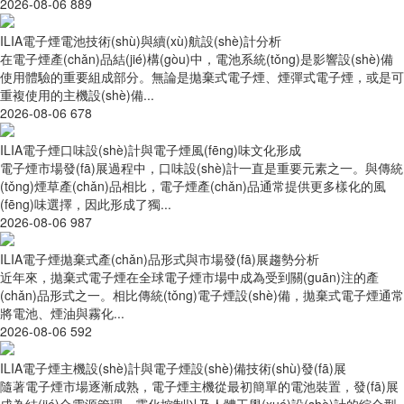
2026-08-06
889
ILIA電子煙電池技術(shù)與續(xù)航設(shè)計分析
在電子煙產(chǎn)品結(jié)構(gòu)中，電池系統(tǒng)是影響設(shè)備
使用體驗的重要組成部分。無論是拋棄式電子煙、煙彈式電子煙，或是可
重複使用的主機設(shè)備...
2026-08-06
678
ILIA電子煙口味設(shè)計與電子煙風(fēng)味文化形成
電子煙市場發(fā)展過程中，口味設(shè)計一直是重要元素之一。與傳統
(tǒng)煙草產(chǎn)品相比，電子煙產(chǎn)品通常提供更多樣化的風
(fēng)味選擇，因此形成了獨...
2026-08-06
987
ILIA電子煙拋棄式產(chǎn)品形式與市場發(fā)展趨勢分析
近年來，拋棄式電子煙在全球電子煙市場中成為受到關(guān)注的產
(chǎn)品形式之一。相比傳統(tǒng)電子煙設(shè)備，拋棄式電子煙通常
將電池、煙油與霧化...
2026-08-06
592
ILIA電子煙主機設(shè)計與電子煙設(shè)備技術(shù)發(fā)展
隨著電子煙市場逐漸成熟，電子煙主機從最初簡單的電池裝置，發(fā)展
成為結(jié)合電源管理、霧化控制以及人體工學(xué)設(shè)計的綜合型