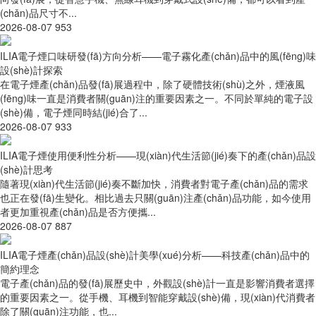
(chǎn)品尺寸不...
2026-08-07
953
ILIA電子煙口味研發(fā)方向分析——電子霧化產(chǎn)品中的風(fēng)味
設(shè)計探索
在電子煙產(chǎn)品發(fā)展過程中，除了硬體技術(shù)之外，煙液風
(fēng)味一直是消費者關(guān)注的重要因素之一。不同於單純的電子設
(shè)備，電子煙同時結(jié)合了...
2026-08-07
933
ILIA電子煙使用便利性分析——現(xiàn)代生活節(jié)奏下的產(chǎn)品設
(shè)計思考
隨著現(xiàn)代生活節(jié)奏不斷加快，消費者對電子產(chǎn)品的需求
也正在發(fā)生變化。相比過去只關(guān)注產(chǎn)品功能，如今使用
者更加重視產(chǎn)品是否方便攜...
2026-08-07
887
ILIA電子煙產(chǎn)品設(shè)計美學(xué)分析——科技產(chǎn)品中的
簡約理念
電子產(chǎn)品的發(fā)展歷史中，外觀設(shè)計一直是影響消費者選擇
的重要因素之一。從手機、耳機到智能穿戴設(shè)備，現(xiàn)代消費者
除了關(guān)注功能，也...