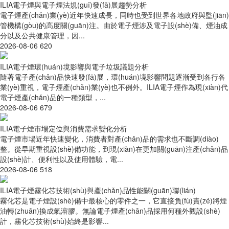
ILIA電子煙與電子煙法規(guī)發(fā)展趨勢分析
電子煙產(chǎn)業(yè)近年快速成長，同時也受到世界各地政府與監(jiān)
管機構(gòu)的高度關(guān)注。由於電子煙涉及電子設(shè)備、煙油成
分以及公共健康管理，因...
2026-08-06
620
ILIA電子煙環(huán)境影響與電子垃圾議題分析
隨著電子產(chǎn)品快速發(fā)展，環(huán)境影響問題逐漸受到各行各
業(yè)重視，電子煙產(chǎn)業(yè)也不例外。ILIA電子煙作為現(xiàn)代
電子煙產(chǎn)品的一種類型，...
2026-08-06
679
ILIA電子煙市場定位與消費需求變化分析
電子煙市場近年快速變化，消費者對產(chǎn)品的需求也不斷調(diào)
整。從早期重視設(shè)備功能，到現(xiàn)在更加關(guān)注產(chǎn)品
設(shè)計、便利性以及使用體驗，電...
2026-08-06
518
ILIA電子煙霧化芯技術(shù)與產(chǎn)品性能關(guān)聯(lián)
霧化芯是電子煙設(shè)備中最核心的零件之一，它直接負(fù)責(zé)將煙
油轉(zhuǎn)換成氣溶膠。無論電子煙產(chǎn)品採用何種外觀設(shè)
計，霧化芯技術(shù)始終是影響...