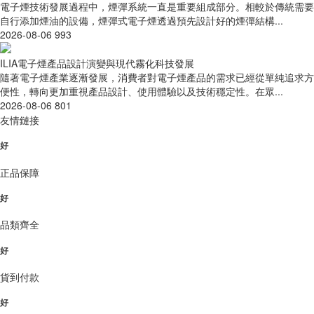
電子煙技術發展過程中，煙彈系統一直是重要組成部分。相較於傳統需要
自行添加煙油的設備，煙彈式電子煙透過預先設計好的煙彈結構...
2026-08-06
993
ILIA電子煙產品設計演變與現代霧化科技發展
隨著電子煙產業逐漸發展，消費者對電子煙產品的需求已經從單純追求方
便性，轉向更加重視產品設計、使用體驗以及技術穩定性。在眾...
2026-08-06
801
友情鏈接
好
正品保障
好
品類齊全
好
貨到付款
好