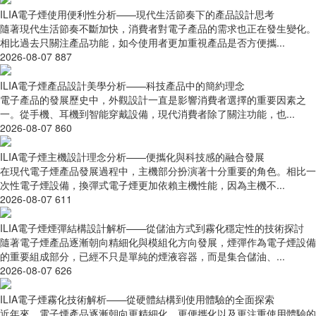
ILIA電子煙使用便利性分析——現代生活節奏下的產品設計思考
隨著現代生活節奏不斷加快，消費者對電子產品的需求也正在發生變化。
相比過去只關注產品功能，如今使用者更加重視產品是否方便攜...
2026-08-07
887
ILIA電子煙產品設計美學分析——科技產品中的簡約理念
電子產品的發展歷史中，外觀設計一直是影響消費者選擇的重要因素之
一。從手機、耳機到智能穿戴設備，現代消費者除了關注功能，也...
2026-08-07
860
ILIA電子煙主機設計理念分析——便攜化與科技感的融合發展
在現代電子煙產品發展過程中，主機部分扮演著十分重要的角色。相比一
次性電子煙設備，換彈式電子煙更加依賴主機性能，因為主機不...
2026-08-07
611
ILIA電子煙煙彈結構設計解析——從儲油方式到霧化穩定性的技術探討
隨著電子煙產品逐漸朝向精細化與模組化方向發展，煙彈作為電子煙設備
的重要組成部分，已經不只是單純的煙液容器，而是集合儲油、...
2026-08-07
626
ILIA電子煙霧化技術解析——從硬體結構到使用體驗的全面探索
近年來，電子煙產品逐漸朝向更精細化、更便攜化以及更注重使用體驗的