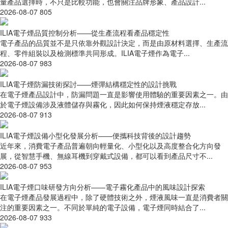
量產品選擇時，不只是比較功能，也會關注品牌形象、產品設計...
2026-08-07
805
ILIA電子煙品質控制分析——從生產流程看產品穩定性
電子產品的品質並不是只依靠外觀設計決定，而是由原材料選擇、生產流
程、零件組裝以及檢測標準共同形成。ILIA電子煙作為電子...
2026-08-07
983
ILIA電子煙防漏技術探討——煙彈結構穩定性的設計挑戰
在電子煙產品設計中，防漏問題一直是影響使用體驗的重要因素之一。由
於電子煙設備涉及液體儲存與霧化，因此如何保持煙液穩定存放...
2026-08-07
913
ILIA電子煙設備小型化發展分析——便攜科技背後的設計趨勢
近年來，消費電子產品普遍朝向輕量化、小型化以及高度整合化方向發
展，從智慧手機、無線耳機到穿戴式設備，都可以看到產品尺寸不...
2026-08-07
953
ILIA電子煙口味研發方向分析——電子霧化產品中的風味設計探索
在電子煙產品發展過程中，除了硬體技術之外，煙液風味一直是消費者關
注的重要因素之一。不同於單純的電子設備，電子煙同時結合了...
2026-08-07
933