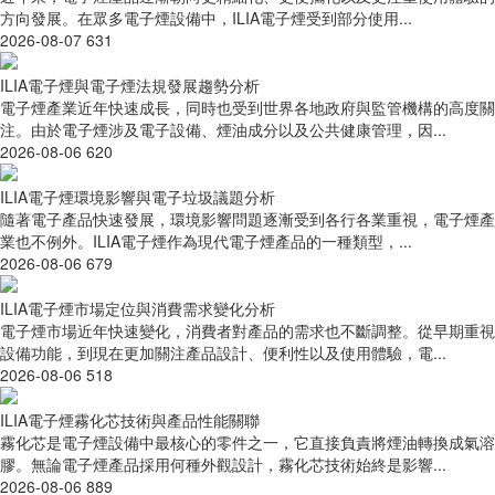
方向發展。在眾多電子煙設備中，ILIA電子煙受到部分使用...
2026-08-07
631
ILIA電子煙與電子煙法規發展趨勢分析
電子煙產業近年快速成長，同時也受到世界各地政府與監管機構的高度關
注。由於電子煙涉及電子設備、煙油成分以及公共健康管理，因...
2026-08-06
620
ILIA電子煙環境影響與電子垃圾議題分析
隨著電子產品快速發展，環境影響問題逐漸受到各行各業重視，電子煙產
業也不例外。ILIA電子煙作為現代電子煙產品的一種類型，...
2026-08-06
679
ILIA電子煙市場定位與消費需求變化分析
電子煙市場近年快速變化，消費者對產品的需求也不斷調整。從早期重視
設備功能，到現在更加關注產品設計、便利性以及使用體驗，電...
2026-08-06
518
ILIA電子煙霧化芯技術與產品性能關聯
霧化芯是電子煙設備中最核心的零件之一，它直接負責將煙油轉換成氣溶
膠。無論電子煙產品採用何種外觀設計，霧化芯技術始終是影響...
2026-08-06
889