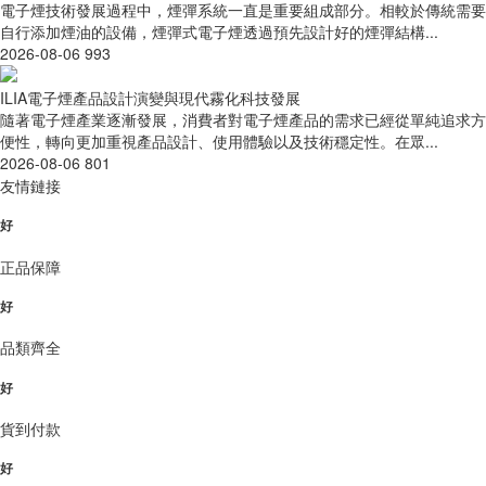
電子煙技術發展過程中，煙彈系統一直是重要組成部分。相較於傳統需要
自行添加煙油的設備，煙彈式電子煙透過預先設計好的煙彈結構...
2026-08-06
993
ILIA電子煙產品設計演變與現代霧化科技發展
隨著電子煙產業逐漸發展，消費者對電子煙產品的需求已經從單純追求方
便性，轉向更加重視產品設計、使用體驗以及技術穩定性。在眾...
2026-08-06
801
友情鏈接
好
正品保障
好
品類齊全
好
貨到付款
好