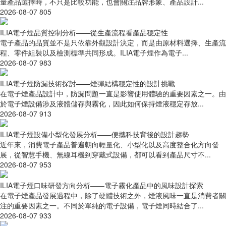
量產品選擇時，不只是比較功能，也會關注品牌形象、產品設計...
2026-08-07
805
ILIA電子煙品質控制分析——從生產流程看產品穩定性
電子產品的品質並不是只依靠外觀設計決定，而是由原材料選擇、生產流
程、零件組裝以及檢測標準共同形成。ILIA電子煙作為電子...
2026-08-07
983
ILIA電子煙防漏技術探討——煙彈結構穩定性的設計挑戰
在電子煙產品設計中，防漏問題一直是影響使用體驗的重要因素之一。由
於電子煙設備涉及液體儲存與霧化，因此如何保持煙液穩定存放...
2026-08-07
913
ILIA電子煙設備小型化發展分析——便攜科技背後的設計趨勢
近年來，消費電子產品普遍朝向輕量化、小型化以及高度整合化方向發
展，從智慧手機、無線耳機到穿戴式設備，都可以看到產品尺寸不...
2026-08-07
953
ILIA電子煙口味研發方向分析——電子霧化產品中的風味設計探索
在電子煙產品發展過程中，除了硬體技術之外，煙液風味一直是消費者關
注的重要因素之一。不同於單純的電子設備，電子煙同時結合了...
2026-08-07
933