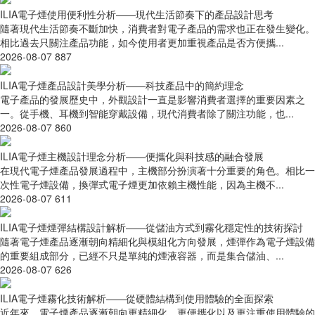
ILIA電子煙使用便利性分析——現代生活節奏下的產品設計思考
隨著現代生活節奏不斷加快，消費者對電子產品的需求也正在發生變化。
相比過去只關注產品功能，如今使用者更加重視產品是否方便攜...
2026-08-07
887
ILIA電子煙產品設計美學分析——科技產品中的簡約理念
電子產品的發展歷史中，外觀設計一直是影響消費者選擇的重要因素之
一。從手機、耳機到智能穿戴設備，現代消費者除了關注功能，也...
2026-08-07
860
ILIA電子煙主機設計理念分析——便攜化與科技感的融合發展
在現代電子煙產品發展過程中，主機部分扮演著十分重要的角色。相比一
次性電子煙設備，換彈式電子煙更加依賴主機性能，因為主機不...
2026-08-07
611
ILIA電子煙煙彈結構設計解析——從儲油方式到霧化穩定性的技術探討
隨著電子煙產品逐漸朝向精細化與模組化方向發展，煙彈作為電子煙設備
的重要組成部分，已經不只是單純的煙液容器，而是集合儲油、...
2026-08-07
626
ILIA電子煙霧化技術解析——從硬體結構到使用體驗的全面探索
近年來，電子煙產品逐漸朝向更精細化、更便攜化以及更注重使用體驗的