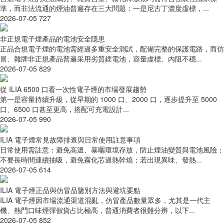
準，而非法流通的煙油普遍存在三大問題：一是尼古丁濃度虛標，...
2026-07-05
727
非正規電子煙產品的電池安全隱患
正品合規電子煙的電池需經過多重安全測試，配備完整的保護電路，而仿
冒、雜牌非正規產品普遍采用劣質鋰電池，容量虛標、內阻不穩...
2026-07-05
829
從 ILIA 6500 口看一次性電子煙的市場發展趨勢
第一是容量持續升級，從早期的 1000 口、2000 口，逐步提升至 5000
口、6500 口甚至更高，搭配可充電設計...
2026-07-05
990
ILIA 電子煙常見故障排查與日常使用註意事項
日常使用需註意：避免高溫、暴曬環境存放，防止煙油變質與電池風險；
不要長時間連續抽吸，避免霧化芯過熱幹燒；若出現異味、發熱...
2026-07-05
614
ILIA 電子煙正品與仿冒品鑒別方法與避坑要點
ILIA 電子煙因市場流通渠道混亂，仿冒產品數量眾多，尤其是一代主
機、熱門口味煙彈假貨占比極高，普通消費者很難分辨，以下...
2026-07-05
852