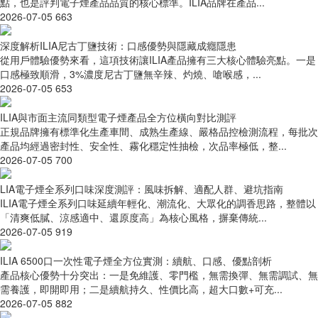
點，也是評判電子煙產品品質的核心標準。ILIA品牌在產品...
2026-07-05
663
深度解析ILIA尼古丁鹽技術：口感優勢與隱藏成癮隱患
從用戶體驗優勢來看，這項技術讓ILIA產品擁有三大核心體驗亮點。一是
口感極致順滑，3%濃度尼古丁鹽無辛辣、灼燒、嗆喉感，...
2026-07-05
653
ILIA與市面主流同類型電子煙產品全方位橫向對比測評
正規品牌擁有標準化生產車間、成熟生產線、嚴格品控檢測流程，每批次
產品均經過密封性、安全性、霧化穩定性抽檢，次品率極低，整...
2026-07-05
700
LIA電子煙全系列口味深度測評：風味拆解、適配人群、避坑指南
ILIA電子煙全系列口味延續年輕化、潮流化、大眾化的調香思路，整體以
「清爽低膩、涼感適中、還原度高」為核心風格，摒棄傳統...
2026-07-05
919
ILIA 6500口一次性電子煙全方位實測：續航、口感、優點剖析
產品核心優勢十分突出：一是免維護、零門檻，無需換彈、無需調試、無
需養護，即開即用；二是續航持久、性價比高，超大口數+可充...
2026-07-05
882