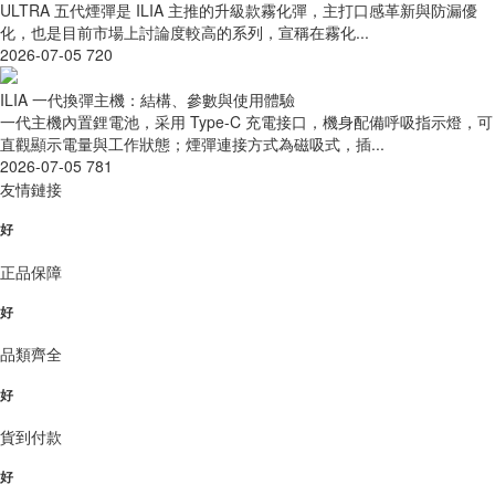
ULTRA 五代煙彈是 ILIA 主推的升級款霧化彈，主打口感革新與防漏優
化，也是目前市場上討論度較高的系列，宣稱在霧化...
2026-07-05
720
ILIA 一代換彈主機：結構、參數與使用體驗
一代主機內置鋰電池，采用 Type-C 充電接口，機身配備呼吸指示燈，可
直觀顯示電量與工作狀態；煙彈連接方式為磁吸式，插...
2026-07-05
781
友情鏈接
好
正品保障
好
品類齊全
好
貨到付款
好