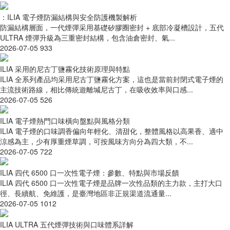
：ILIA 電子煙防漏結構與安全防護機製解析
防漏結構層面，一代煙彈采用基礎矽膠圈密封 + 底部冷凝槽設計，五代
ULTRA 煙彈升級為三重密封結構，包含油倉密封、氣...
2026-07-05
933
ILIA 采用的尼古丁鹽霧化技術原理與特點
ILIA 全系列產品均采用尼古丁鹽霧化方案，這也是當前封閉式電子煙的
主流技術路線，相比傳統遊離堿尼古丁，在吸收效率與口感...
2026-07-05
526
ILIA 電子煙熱門口味橫向盤點與風格分類
ILIA 電子煙的口味調香偏向年輕化、清甜化，整體風格以高果香、適中
涼感為主，少有厚重煙草調，可按風味方向分為四大類，不...
2026-07-05
722
ILIA 四代 6500 口一次性電子煙：參數、特點與市場反饋
ILIA 四代 6500 口一次性電子煙是品牌一次性品類的主力款，主打大口
徑、長續航、免維護，是臺灣地區非正規渠道流通量...
2026-07-05
1012
ILIA ULTRA 五代煙彈技術與口味體系詳解