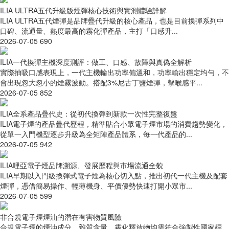
ILIA ULTRA五代升級版煙彈核心技術與實測體驗詳解
ILIA ULTRA五代煙彈是品牌疊代升級的核心產品，也是目前換彈系列中
口碑、流通量、熱度最高的霧化彈產品，主打「口感升...
2026-07-05
690
ILIA一代換彈主機深度測評：做工、口感、故障與真偽全解析
實際抽吸口感表現上，一代主機輸出功率偏溫和，功率輸出穩定均勻，不
會出現忽大忽小的煙霧波動。搭配3%尼古丁鹽煙彈，擊喉感平...
2026-07-05
852
ILIA全系產品疊代史：從初代換彈到新款一次性完整復盤
ILIA電子煙的產品疊代歷程，精準貼合小眾電子煙市場的消費趨勢變化，
從單一入門機型逐步升級為全矩陣產品體系，每一代產品的...
2026-07-05
942
ILIA哩亞電子煙品牌溯源、發展歷程與市場流通全貌
ILIA早期以入門級換彈式電子煙為核心切入點，推出初代一代主機及配套
煙彈，憑借簡易操作、輕薄機身、平價優勢快速打開小眾市...
2026-07-05
599
非合規電子煙煙油的潛在有害物質風險
合規電子煙的煙油成分、雜質含量、霧化釋放物均需符合強製性國家標