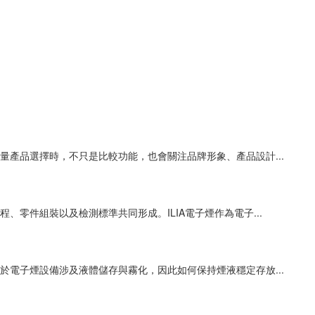
產品選擇時，不只是比較功能，也會關注品牌形象、產品設計...
零件組裝以及檢測標準共同形成。ILIA電子煙作為電子...
電子煙設備涉及液體儲存與霧化，因此如何保持煙液穩定存放...