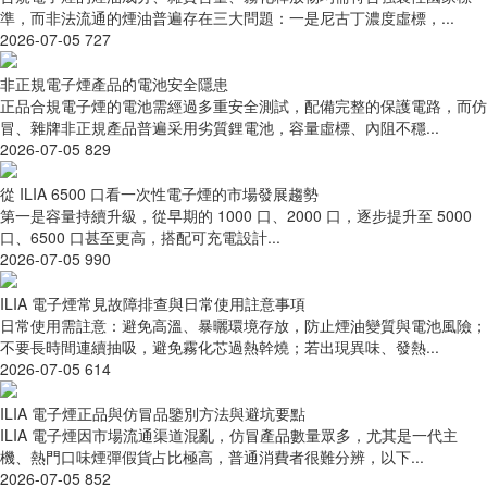
準，而非法流通的煙油普遍存在三大問題：一是尼古丁濃度虛標，...
2026-07-05
727
非正規電子煙產品的電池安全隱患
正品合規電子煙的電池需經過多重安全測試，配備完整的保護電路，而仿
冒、雜牌非正規產品普遍采用劣質鋰電池，容量虛標、內阻不穩...
2026-07-05
829
從 ILIA 6500 口看一次性電子煙的市場發展趨勢
第一是容量持續升級，從早期的 1000 口、2000 口，逐步提升至 5000
口、6500 口甚至更高，搭配可充電設計...
2026-07-05
990
ILIA 電子煙常見故障排查與日常使用註意事項
日常使用需註意：避免高溫、暴曬環境存放，防止煙油變質與電池風險；
不要長時間連續抽吸，避免霧化芯過熱幹燒；若出現異味、發熱...
2026-07-05
614
ILIA 電子煙正品與仿冒品鑒別方法與避坑要點
ILIA 電子煙因市場流通渠道混亂，仿冒產品數量眾多，尤其是一代主
機、熱門口味煙彈假貨占比極高，普通消費者很難分辨，以下...
2026-07-05
852