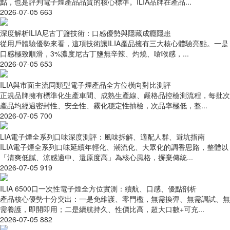
點，也是評判電子煙產品品質的核心標準。ILIA品牌在產品...
2026-07-05
663
深度解析ILIA尼古丁鹽技術：口感優勢與隱藏成癮隱患
從用戶體驗優勢來看，這項技術讓ILIA產品擁有三大核心體驗亮點。一是
口感極致順滑，3%濃度尼古丁鹽無辛辣、灼燒、嗆喉感，...
2026-07-05
653
ILIA與市面主流同類型電子煙產品全方位橫向對比測評
正規品牌擁有標準化生產車間、成熟生產線、嚴格品控檢測流程，每批次
產品均經過密封性、安全性、霧化穩定性抽檢，次品率極低，整...
2026-07-05
700
LIA電子煙全系列口味深度測評：風味拆解、適配人群、避坑指南
ILIA電子煙全系列口味延續年輕化、潮流化、大眾化的調香思路，整體以
「清爽低膩、涼感適中、還原度高」為核心風格，摒棄傳統...
2026-07-05
919
ILIA 6500口一次性電子煙全方位實測：續航、口感、優點剖析
產品核心優勢十分突出：一是免維護、零門檻，無需換彈、無需調試、無
需養護，即開即用；二是續航持久、性價比高，超大口數+可充...
2026-07-05
882