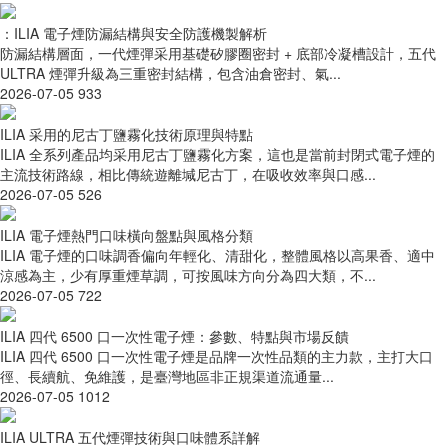
：ILIA 電子煙防漏結構與安全防護機製解析
防漏結構層面，一代煙彈采用基礎矽膠圈密封 + 底部冷凝槽設計，五代
ULTRA 煙彈升級為三重密封結構，包含油倉密封、氣...
2026-07-05
933
ILIA 采用的尼古丁鹽霧化技術原理與特點
ILIA 全系列產品均采用尼古丁鹽霧化方案，這也是當前封閉式電子煙的
主流技術路線，相比傳統遊離堿尼古丁，在吸收效率與口感...
2026-07-05
526
ILIA 電子煙熱門口味橫向盤點與風格分類
ILIA 電子煙的口味調香偏向年輕化、清甜化，整體風格以高果香、適中
涼感為主，少有厚重煙草調，可按風味方向分為四大類，不...
2026-07-05
722
ILIA 四代 6500 口一次性電子煙：參數、特點與市場反饋
ILIA 四代 6500 口一次性電子煙是品牌一次性品類的主力款，主打大口
徑、長續航、免維護，是臺灣地區非正規渠道流通量...
2026-07-05
1012
ILIA ULTRA 五代煙彈技術與口味體系詳解