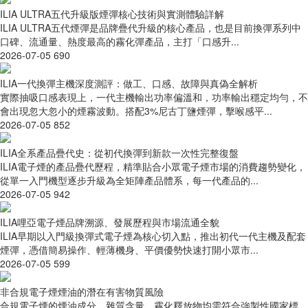
ILIA ULTRA五代升級版煙彈核心技術與實測體驗詳解
ILIA ULTRA五代煙彈是品牌疊代升級的核心產品，也是目前換彈系列中
口碑、流通量、熱度最高的霧化彈產品，主打「口感升...
2026-07-05
690
ILIA一代換彈主機深度測評：做工、口感、故障與真偽全解析
實際抽吸口感表現上，一代主機輸出功率偏溫和，功率輸出穩定均勻，不
會出現忽大忽小的煙霧波動。搭配3%尼古丁鹽煙彈，擊喉感平...
2026-07-05
852
ILIA全系產品疊代史：從初代換彈到新款一次性完整復盤
ILIA電子煙的產品疊代歷程，精準貼合小眾電子煙市場的消費趨勢變化，
從單一入門機型逐步升級為全矩陣產品體系，每一代產品的...
2026-07-05
942
ILIA哩亞電子煙品牌溯源、發展歷程與市場流通全貌
ILIA早期以入門級換彈式電子煙為核心切入點，推出初代一代主機及配套
煙彈，憑借簡易操作、輕薄機身、平價優勢快速打開小眾市...
2026-07-05
599
非合規電子煙煙油的潛在有害物質風險
合規電子煙的煙油成分、雜質含量、霧化釋放物均需符合強製性國家標