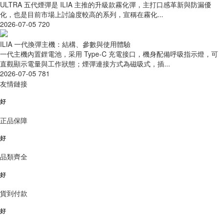
ULTRA 五代煙彈是 ILIA 主推的升級款霧化彈，主打口感革新與防漏優
化，也是目前市場上討論度較高的系列，宣稱在霧化...
2026-07-05
720
ILIA 一代換彈主機：結構、參數與使用體驗
一代主機內置鋰電池，采用 Type-C 充電接口，機身配備呼吸指示燈，可
直觀顯示電量與工作狀態；煙彈連接方式為磁吸式，插...
2026-07-05
781
友情鏈接
好
正品保障
好
品類齊全
好
貨到付款
好