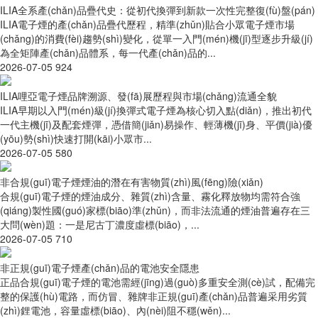
ILIA全系產(chǎn)品疊代史：從初代換彈到新款一次性完整復(fù)盤(pán)
ILIA電子煙的產(chǎn)品疊代歷程，精準(zhǔn)貼合小眾電子煙市場
(chǎng)的消費(fèi)趨勢(shì)變化，從單一入門(mén)機(jī)型逐步升級(jí)
為全矩陣產(chǎn)品體系，每一代產(chǎn)品的...
2026-07-05
924
ILIA哩亞電子煙品牌溯源、發(fā)展歷程與市場(chǎng)流通全貌
ILIA早期以入門(mén)級(jí)換彈式電子煙為核心切入點(diǎn)，推出初代
一代主機(jī)及配套煙彈，憑借簡(jiǎn)易操作、輕薄機(jī)身、平價(jià)優
(yōu)勢(shì)快速打開(kāi)小眾市...
2026-07-05
580
非合規(guī)電子煙煙油的潛在有害物質(zhì)風(fēng)險(xiǎn)
合規(guī)電子煙的煙油成分、雜質(zhì)含量、霧化釋放物均需符合強
(qiáng)製性國(guó)家標(biāo)準(zhǔn)，而非法流通的煙油普遍存在三
大問(wèn)題：一是尼古丁濃度虛標(biāo)，...
2026-07-05
710
非正規(guī)電子煙產(chǎn)品的電池安全隱患
正品合規(guī)電子煙的電池需經(jīng)過(guò)多重安全測(cè)試，配備完
整的保護(hù)電路，而仿冒、雜牌非正規(guī)產(chǎn)品普遍采用劣質
(zhì)鋰電池，容量虛標(biāo)、內(nèi)阻不穩(wěn)...