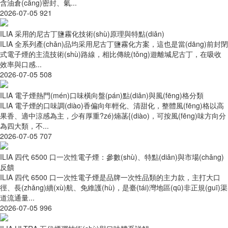
含油倉(cāng)密封、氣...
2026-07-05
921
ILIA 采用的尼古丁鹽霧化技術(shù)原理與特點(diǎn)
ILIA 全系列產(chǎn)品均采用尼古丁鹽霧化方案，這也是當(dāng)前封閉
式電子煙的主流技術(shù)路線，相比傳統(tǒng)遊離堿尼古丁，在吸收
效率與口感...
2026-07-05
508
ILIA 電子煙熱門(mén)口味橫向盤(pán)點(diǎn)與風(fēng)格分類
ILIA 電子煙的口味調(diào)香偏向年輕化、清甜化，整體風(fēng)格以高
果香、適中涼感為主，少有厚重?zé)煵菡{(diào)，可按風(fēng)味方向分
為四大類，不...
2026-07-05
707
ILIA 四代 6500 口一次性電子煙：參數(shù)、特點(diǎn)與市場(chǎng)
反饋
ILIA 四代 6500 口一次性電子煙是品牌一次性品類的主力款，主打大口
徑、長(zhǎng)續(xù)航、免維護(hù)，是臺(tái)灣地區(qū)非正規(guī)渠
道流通量...
2026-07-05
996