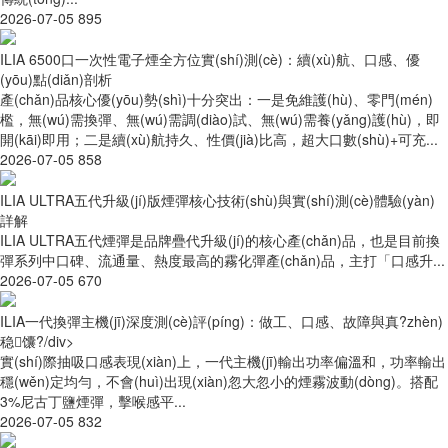
2026-07-05
895
ILIA 6500口一次性電子煙全方位實(shí)測(cè)：續(xù)航、口感、優
(yōu)點(diǎn)剖析
產(chǎn)品核心優(yōu)勢(shì)十分突出：一是免維護(hù)、零門(mén)
檻，無(wú)需換彈、無(wú)需調(diào)試、無(wú)需養(yǎng)護(hù)，即
開(kāi)即用；二是續(xù)航持久、性價(jià)比高，超大口數(shù)+可充...
2026-07-05
858
ILIA ULTRA五代升級(jí)版煙彈核心技術(shù)與實(shí)測(cè)體驗(yàn)
詳解
ILIA ULTRA五代煙彈是品牌疊代升級(jí)的核心產(chǎn)品，也是目前換
彈系列中口碑、流通量、熱度最高的霧化彈產(chǎn)品，主打「口感升...
2026-07-05
670
ILIA一代換彈主機(jī)深度測(cè)評(píng)：做工、口感、故障與真?zhèn)
稳馕?/div>
實(shí)際抽吸口感表現(xiàn)上，一代主機(jī)輸出功率偏溫和，功率輸出
穩(wěn)定均勻，不會(huì)出現(xiàn)忽大忽小的煙霧波動(dòng)。搭配
3%尼古丁鹽煙彈，擊喉感平...
2026-07-05
832