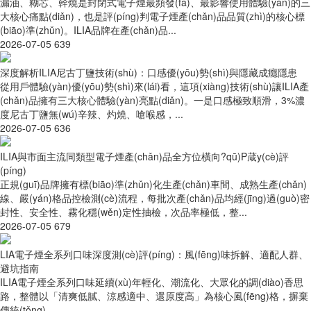
漏油、糊芯、幹燒是封閉式電子煙最頻發(fā)、最影響使用體驗(yàn)的三
大核心痛點(diǎn)，也是評(píng)判電子煙產(chǎn)品品質(zhì)的核心標
(biāo)準(zhǔn)。ILIA品牌在產(chǎn)品...
2026-07-05
639
深度解析ILIA尼古丁鹽技術(shù)：口感優(yōu)勢(shì)與隱藏成癮隱患
從用戶體驗(yàn)優(yōu)勢(shì)來(lái)看，這項(xiàng)技術(shù)讓ILIA產
(chǎn)品擁有三大核心體驗(yàn)亮點(diǎn)。一是口感極致順滑，3%濃
度尼古丁鹽無(wú)辛辣、灼燒、嗆喉感，...
2026-07-05
636
ILIA與市面主流同類型電子煙產(chǎn)品全方位橫向?qū)Ρ葴y(cè)評
(píng)
正規(guī)品牌擁有標(biāo)準(zhǔn)化生產(chǎn)車間、成熟生產(chǎn)
線、嚴(yán)格品控檢測(cè)流程，每批次產(chǎn)品均經(jīng)過(guò)密
封性、安全性、霧化穩(wěn)定性抽檢，次品率極低，整...
2026-07-05
679
LIA電子煙全系列口味深度測(cè)評(píng)：風(fēng)味拆解、適配人群、
避坑指南
ILIA電子煙全系列口味延續(xù)年輕化、潮流化、大眾化的調(diào)香思
路，整體以「清爽低膩、涼感適中、還原度高」為核心風(fēng)格，摒棄
傳統(tǒng)...