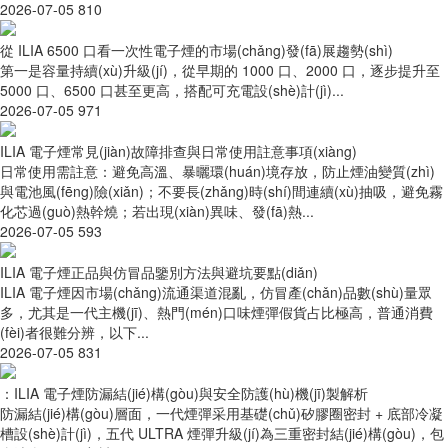
2026-07-05
810
從 ILIA 6500 口看一次性電子煙的市場(chǎng)發(fā)展趨勢(shì)
第一是容量持續(xù)升級(jí)，從早期的 1000 口、2000 口，逐步提升至
5000 口、6500 口甚至更高，搭配可充電設(shè)計(jì)...
2026-07-05
971
ILIA 電子煙常見(jiàn)故障排查與日常使用註意事項(xiàng)
日常使用需註意：避免高溫、暴曬環(huán)境存放，防止煙油變質(zhì)
與電池風(fēng)險(xiǎn)；不要長(zhǎng)時(shí)間連續(xù)抽吸，避免霧
化芯過(guò)熱幹燒；若出現(xiàn)異味、發(fā)熱...
2026-07-05
593
ILIA 電子煙正品與仿冒品鑒別方法與避坑要點(diǎn)
ILIA 電子煙因市場(chǎng)流通渠道混亂，仿冒產(chǎn)品數(shù)量眾
多，尤其是一代主機(jī)、熱門(mén)口味煙彈假貨占比極高，普通消費
(fèi)者很難分辨，以下...
2026-07-05
831
：ILIA 電子煙防漏結(jié)構(gòu)與安全防護(hù)機(jī)製解析
防漏結(jié)構(gòu)層面，一代煙彈采用基礎(chǔ)矽膠圈密封 + 底部冷凝
槽設(shè)計(jì)，五代 ULTRA 煙彈升級(jí)為三重密封結(jié)構(gòu)，包