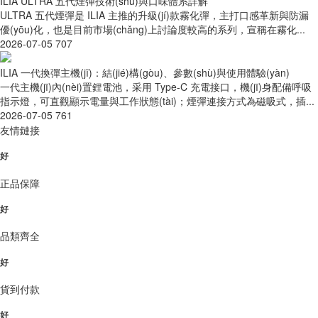
ILIA ULTRA 五代煙彈技術(shù)與口味體系詳解
ULTRA 五代煙彈是 ILIA 主推的升級(jí)款霧化彈，主打口感革新與防漏
優(yōu)化，也是目前市場(chǎng)上討論度較高的系列，宣稱在霧化...
2026-07-05
707
ILIA 一代換彈主機(jī)：結(jié)構(gòu)、參數(shù)與使用體驗(yàn)
一代主機(jī)內(nèi)置鋰電池，采用 Type-C 充電接口，機(jī)身配備呼吸
指示燈，可直觀顯示電量與工作狀態(tài)；煙彈連接方式為磁吸式，插...
2026-07-05
761
友情鏈接
好
正品保障
好
品類齊全
好
貨到付款
好