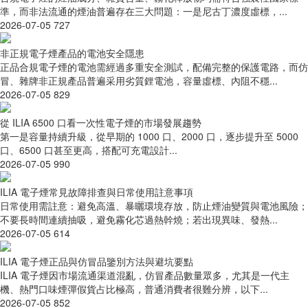
準，而非法流通的煙油普遍存在三大問題：一是尼古丁濃度虛標，...
2026-07-05
727
非正規電子煙產品的電池安全隱患
正品合規電子煙的電池需經過多重安全測試，配備完整的保護電路，而仿
冒、雜牌非正規產品普遍采用劣質鋰電池，容量虛標、內阻不穩...
2026-07-05
829
從 ILIA 6500 口看一次性電子煙的市場發展趨勢
第一是容量持續升級，從早期的 1000 口、2000 口，逐步提升至 5000
口、6500 口甚至更高，搭配可充電設計...
2026-07-05
990
ILIA 電子煙常見故障排查與日常使用註意事項
日常使用需註意：避免高溫、暴曬環境存放，防止煙油變質與電池風險；
不要長時間連續抽吸，避免霧化芯過熱幹燒；若出現異味、發熱...
2026-07-05
614
ILIA 電子煙正品與仿冒品鑒別方法與避坑要點
ILIA 電子煙因市場流通渠道混亂，仿冒產品數量眾多，尤其是一代主
機、熱門口味煙彈假貨占比極高，普通消費者很難分辨，以下...
2026-07-05
852