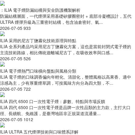
：ILIA 電子煙防漏結構與安全防護機製解析
防漏結構層面，一代煙彈采用基礎矽膠圈密封 + 底部冷凝槽設計，五代
ULTRA 煙彈升級為三重密封結構，包含油倉密封、氣...
2026-07-05
933
ILIA 采用的尼古丁鹽霧化技術原理與特點
ILIA 全系列產品均采用尼古丁鹽霧化方案，這也是當前封閉式電子煙的
主流技術路線，相比傳統遊離堿尼古丁，在吸收效率與口感...
2026-07-05
526
ILIA 電子煙熱門口味橫向盤點與風格分類
ILIA 電子煙的口味調香偏向年輕化、清甜化，整體風格以高果香、適中
涼感為主，少有厚重煙草調，可按風味方向分為四大類，不...
2026-07-05
722
ILIA 四代 6500 口一次性電子煙：參數、特點與市場反饋
ILIA 四代 6500 口一次性電子煙是品牌一次性品類的主力款，主打大口
徑、長續航、免維護，是臺灣地區非正規渠道流通量...
2026-07-05
1012
ILIA ULTRA 五代煙彈技術與口味體系詳解