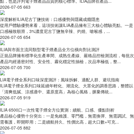
點，也是評判電子煙產品品質的核心標準。ILIA品牌在產品...
2026-07-05
663
深度解析ILIA尼古丁鹽技術：口感優勢與隱藏成癮隱患
從用戶體驗優勢來看，這項技術讓ILIA產品擁有三大核心體驗亮點。一是
口感極致順滑，3%濃度尼古丁鹽無辛辣、灼燒、嗆喉感，...
2026-07-05
654
ILIA與市面主流同類型電子煙產品全方位橫向對比測評
正規品牌擁有標準化生產車間、成熟生產線、嚴格品控檢測流程，每批次
產品均經過密封性、安全性、霧化穩定性抽檢，次品率極低，整...
2026-07-05
700
LIA電子煙全系列口味深度測評：風味拆解、適配人群、避坑指南
ILIA電子煙全系列口味延續年輕化、潮流化、大眾化的調香思路，整體以
「清爽低膩、涼感適中、還原度高」為核心風格，摒棄傳統...
2026-07-05
919
ILIA 6500口一次性電子煙全方位實測：續航、口感、優點剖析
產品核心優勢十分突出：一是免維護、零門檻，無需換彈、無需調試、無
需養護，即開即用；二是續航持久、性價比高，超大口數+可充...
2026-07-05
882