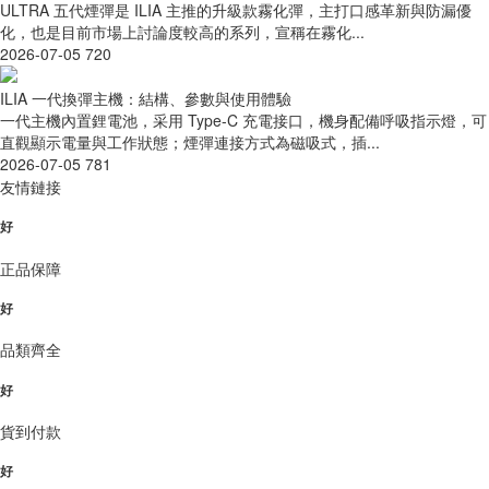
ULTRA 五代煙彈是 ILIA 主推的升級款霧化彈，主打口感革新與防漏優
化，也是目前市場上討論度較高的系列，宣稱在霧化...
2026-07-05
720
ILIA 一代換彈主機：結構、參數與使用體驗
一代主機內置鋰電池，采用 Type-C 充電接口，機身配備呼吸指示燈，可
直觀顯示電量與工作狀態；煙彈連接方式為磁吸式，插...
2026-07-05
781
友情鏈接
好
正品保障
好
品類齊全
好
貨到付款
好