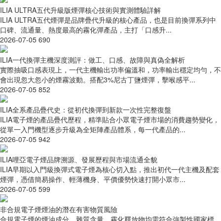
ILIA ULTRA五代升級版煙彈核心技術與實測體驗詳解
ILIA ULTRA五代煙彈是品牌疊代升級的核心產品，也是目前換彈系列中
口碑、流通量、熱度最高的霧化彈產品，主打「口感升...
2026-07-05
690
ILIA一代換彈主機深度測評：做工、口感、故障與真偽全解析
實際抽吸口感表現上，一代主機輸出功率偏溫和，功率輸出穩定均勻，不
會出現忽大忽小的煙霧波動。搭配3%尼古丁鹽煙彈，擊喉感平...
2026-07-05
852
ILIA全系產品疊代史：從初代換彈到新款一次性完整復盤
ILIA電子煙的產品疊代歷程，精準貼合小眾電子煙市場的消費趨勢變化，
從單一入門機型逐步升級為全矩陣產品體系，每一代產品的...
2026-07-05
942
ILIA哩亞電子煙品牌溯源、發展歷程與市場流通全貌
ILIA早期以入門級換彈式電子煙為核心切入點，推出初代一代主機及配套
煙彈，憑借簡易操作、輕薄機身、平價優勢快速打開小眾市...
2026-07-05
599
非合規電子煙煙油的潛在有害物質風險
合規電子煙的煙油成分、雜質含量、霧化釋放物均需符合強製性國家標