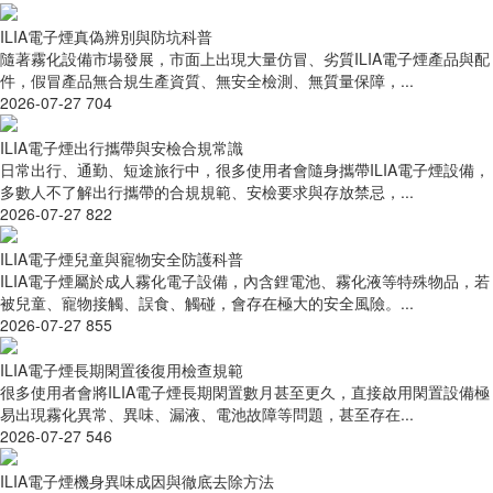
ILIA電子煙真偽辨別與防坑科普
隨著霧化設備市場發展，市面上出現大量仿冒、劣質ILIA電子煙產品與配
件，假冒產品無合規生產資質、無安全檢測、無質量保障，...
2026-07-27
704
ILIA電子煙出行攜帶與安檢合規常識
日常出行、通勤、短途旅行中，很多使用者會隨身攜帶ILIA電子煙設備，
多數人不了解出行攜帶的合規規範、安檢要求與存放禁忌，...
2026-07-27
822
ILIA電子煙兒童與寵物安全防護科普
ILIA電子煙屬於成人霧化電子設備，內含鋰電池、霧化液等特殊物品，若
被兒童、寵物接觸、誤食、觸碰，會存在極大的安全風險。...
2026-07-27
855
ILIA電子煙長期閑置後復用檢查規範
很多使用者會將ILIA電子煙長期閑置數月甚至更久，直接啟用閑置設備極
易出現霧化異常、異味、漏液、電池故障等問題，甚至存在...
2026-07-27
546
ILIA電子煙機身異味成因與徹底去除方法