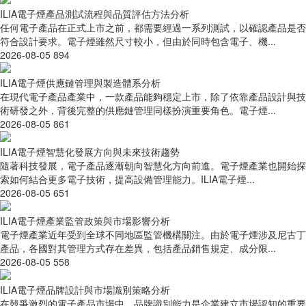
ILIA電子煙產品測試流程與品質評估方法分析
任何電子產品在正式上市之前，都需要經過一系列測試，以確認產品是否
符合設計要求。電子煙雖然尺寸較小，但由於同時包含電子、機...
2026-08-05
894
ILIA電子煙供應鏈管理與製造體系分析
在現代電子產品產業中，一款產品能夠穩定上市，除了依靠產品設計與技
術研發之外，背後完整的供應鏈管理同樣扮演重要角色。電子煙...
2026-08-05
861
ILIA電子煙智慧化發展方向與未來技術趨勢
隨著科技發展，電子產品逐漸朝向智慧化方向前進。電子煙產業也開始探
索如何結合更多電子技術，提高設備管理能力。ILIA電子煙...
2026-08-05
651
ILIA電子煙產業監管政策與市場影響分析
電子煙產業近年受到全球不同地區監管機構關注。由於電子煙涉及尼古丁
產品，各國對其管理方式存在差異，包括產品銷售規定、成分限...
2026-08-05
558
ILIA電子煙品牌設計與市場識別策略分析
在競爭激烈的電子產品市場中，品牌識別能力是企業建立市場認知的重要