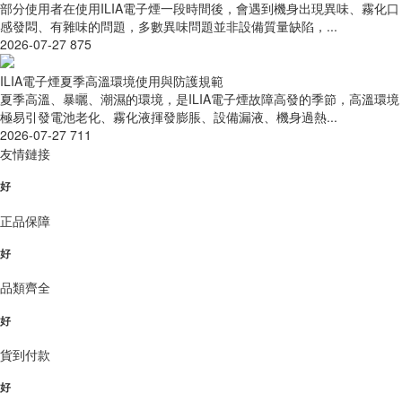
部分使用者在使用ILIA電子煙一段時間後，會遇到機身出現異味、霧化口
感發悶、有雜味的問題，多數異味問題並非設備質量缺陷，...
2026-07-27
875
ILIA電子煙夏季高溫環境使用與防護規範
夏季高溫、暴曬、潮濕的環境，是ILIA電子煙故障高發的季節，高溫環境
極易引發電池老化、霧化液揮發膨脹、設備漏液、機身過熱...
2026-07-27
711
友情鏈接
好
正品保障
好
品類齊全
好
貨到付款
好