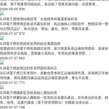
因素。電子煙產業同樣如此，產品除了需要具備功能，也需要透...
2026-08-05
839
ILIA電子煙煙彈結構原理、合規標準與養護更換科普
ILIA電子煙煙彈是集成式霧化耗材，為設備核心消耗部件，整體采用一體
化封閉式設計，集合儲油、導油、霧化、密封、導氣等多重...
2026-07-27
972
ILIA電子煙長期規範使用的綜合養護指南
想要維持ILIA電子煙長期穩定使用、最大限度延長設備使用壽命、規避各
類故障與安全風險，需要建立系統化、常態化的養護習慣，...
2026-07-27
862
ILIA電子煙故障誤判常見問題科普糾正
在ILIA電子煙日常使用中，多數使用者缺乏設備基礎常識，容易將正常物
理現象、環境適配現象誤認為是設備質量故障，產生不必要...
2026-07-27
771
ILIA電子煙國家監管政策核心要點科普
ILIA電子煙屬於納入國家統一監管的合規霧化產品，所有產品的生產、銷
售、使用、流通均遵循《電子煙管理辦法》等國家法律法規...
2026-07-27
748