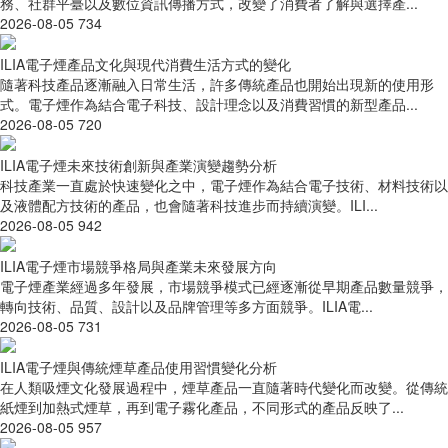
務、社群平臺以及數位資訊傳播方式，改變了消費者了解與選擇產...
2026-08-05
734
ILIA電子煙產品文化與現代消費生活方式的變化
隨著科技產品逐漸融入日常生活，許多傳統產品也開始出現新的使用形
式。電子煙作為結合電子科技、設計理念以及消費習慣的新型產品...
2026-08-05
720
ILIA電子煙未來技術創新與產業演變趨勢分析
科技產業一直處於快速變化之中，電子煙作為結合電子技術、材料技術以
及液體配方技術的產品，也會隨著科技進步而持續演變。ILI...
2026-08-05
942
ILIA電子煙市場競爭格局與產業未來發展方向
電子煙產業經過多年發展，市場競爭模式已經逐漸從早期產品數量競爭，
轉向技術、品質、設計以及品牌管理等多方面競爭。ILIA電...
2026-08-05
731
ILIA電子煙與傳統煙草產品使用習慣變化分析
在人類吸煙文化發展過程中，煙草產品一直隨著時代變化而改變。從傳統
紙煙到加熱式煙草，再到電子霧化產品，不同形式的產品反映了...
2026-08-05
957